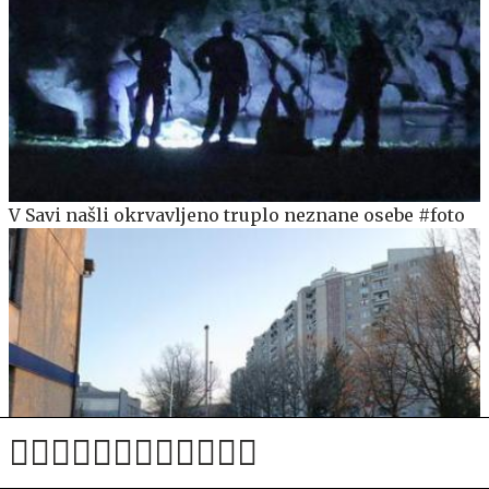
V Savi našli okrvavljeno truplo neznane osebe #foto