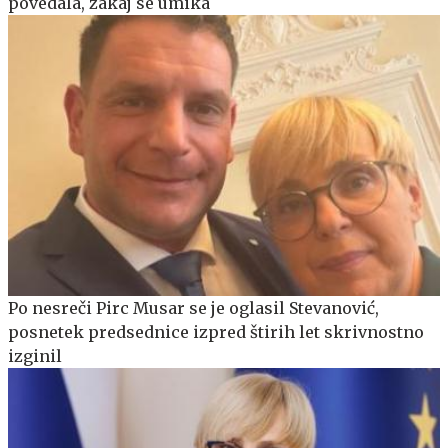
povedala, zakaj se umika
Po nesreči Pirc Musar se je oglasil Stevanović,
posnetek predsednice izpred štirih let skrivnostno
izginil