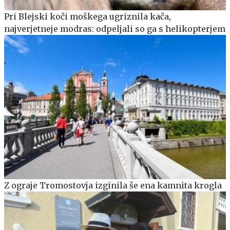
Pri Blejski koči moškega ugriznila kača,
najverjetneje modras: odpeljali so ga s helikopterjem
Z ograje Tromostovja izginila še ena kamnita krogla