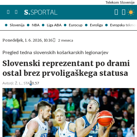
Telekom Slovenije
Slovenija
NBA
Liga ABA
Eurocup
Evroliga
Evropska tekmo
Ponedeljek, 1. 6. 2026, 10.16
2 meseca
Pregled tedna slovenskih košarkarskih legionarjev
Slovenski reprezentant po drami
ostal brez prvoligaškega statusa
Avtorji:
Ž. L.,
STA
0,57