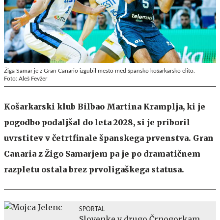
Žiga Samar je z Gran Canario izgubil mesto med špansko košarkarsko elito.
Foto: Aleš Fevžer
Košarkarski klub Bilbao Martina Kramplja, ki je
pogodbo podaljšal do leta 2028, si je priboril
uvrstitev v četrtfinale španskega prvenstva. Gran
Canaria z Žigo Samarjem pa je po dramatičnem
razpletu ostala brez prvoligaškega statusa.
SPORTAL
Slovenke v drugo Črnogorkam