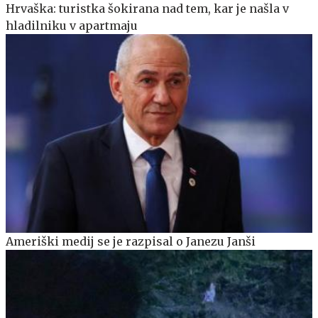
Hrvaška: turistka šokirana nad tem, kar je našla v
hladilniku v apartmaju
Ameriški medij se je razpisal o Janezu Janši