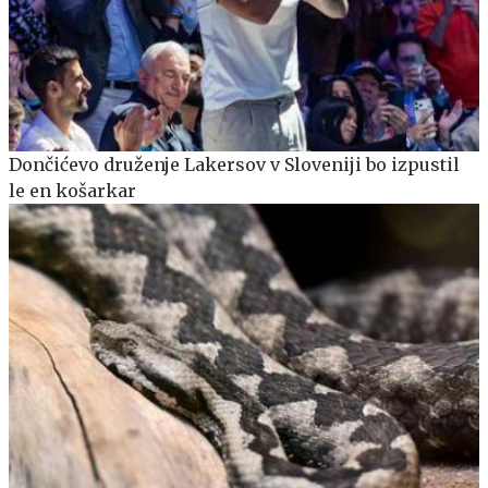
Dončićevo druženje Lakersov v Sloveniji bo izpustil
le en košarkar