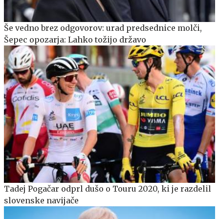
Še vedno brez odgovorov: urad predsednice molči,
Šepec opozarja: Lahko tožijo državo
Tadej Pogačar odprl dušo o Touru 2020, ki je razdelil
slovenske navijače