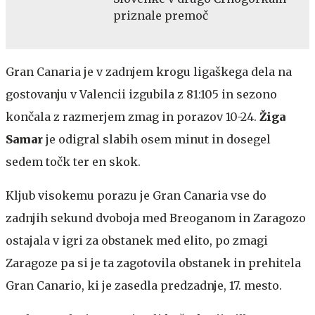
priznale premoč
Gran Canaria je v zadnjem krogu ligaškega dela na
gostovanju v Valencii izgubila z 81:105 in sezono
končala z razmerjem zmag in porazov 10-24.
Žiga
Samar
je odigral slabih osem minut in dosegel
sedem točk ter en skok.
Kljub visokemu porazu je Gran Canaria vse do
zadnjih sekund dvoboja med Breoganom in Zaragozo
ostajala v igri za obstanek med elito, po zmagi
Zaragoze pa si je ta zagotovila obstanek in prehitela
Gran Canario, ki je zasedla predzadnje, 17. mesto.