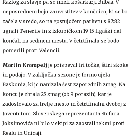
Razlog za slavje pa so imeli košarkarji Bilbaa. V
neposrednem boju za uvrstitev v končnico, ki se bo
začela v sredo, so na gostujočem parketu s 87:82
ugnali Tenerife in z izkupičkom 19-15 ligaški del
končali na sedmem mestu. V četrtfinalu se bodo
pomerili proti Valencii.
Martin Krampelj
je prispeval tri točke, štiri skoke
in podajo. V zaključku sezone je formo ujela
Baskonia, ki je nanizala šest zaporednih zmag. Na
koncu je zbrala 25 zmag (ob 9 porazih), kar je
zadostovalo za tretje mesto in četrtfinalni dvoboj z
Joventutom. Slovenskega reprezentanta Stefana
Joksimovića ni bilo v ekipi za zaostali tekmi proti
Realu in Unicaji.