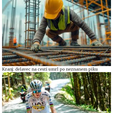
Kranj: delavec na cesti umrl po neznanem piku