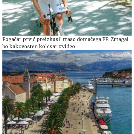
Pogačar prvič preizkusil traso domačega EP: Zmagal
bo kakovosten kolesar #video