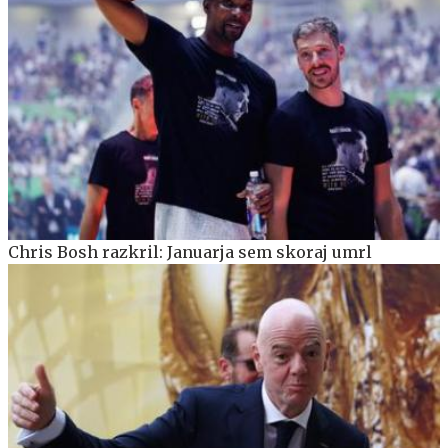
Chris Bosh razkril: Januarja sem skoraj umrl