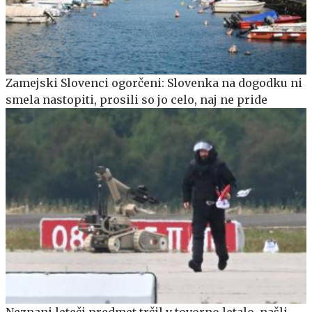
Zamejski Slovenci ogorčeni: Slovenka na dogodku ni
smela nastopiti, prosili so jo celo, naj ne pride
Neznani leteči predmet trčil v tovorno letalo, našli