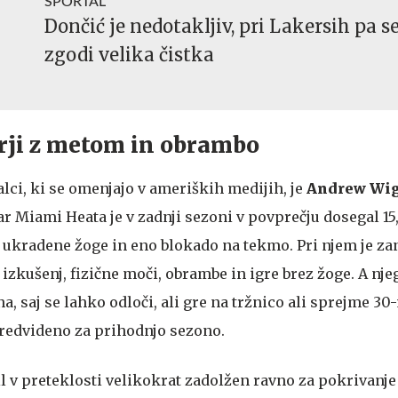
SPORTAL
Dončić je nedotakljiv, pri Lakersih pa s
zgodi velika čistka
rji z metom in obrambo
lci, ki se omenjajo v ameriških medijih, je
Andrew
Wig
r Miami Heata je v zadnji sezoni v povprečju dosegal 15,
,1 ukradene žoge in eno blokado na tekmo. Pri njem je z
zkušenj, fizične moči, obrambe in igre brez žoge. A nje
, saj se lahko odloči, ali gre na tržnico ali sprejme 30
predvideno za prihodnjo sezono.