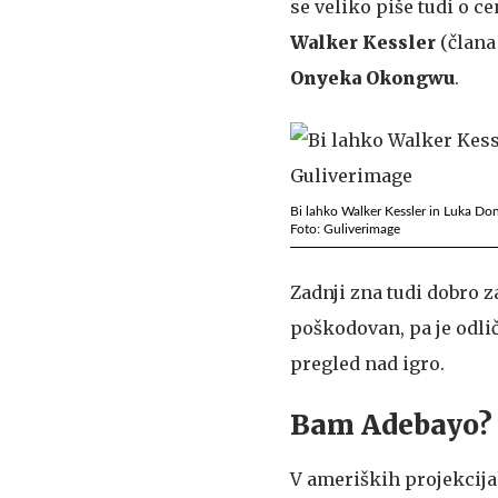
se veliko piše tudi o ce
Walker
Kessler
(člana 
Onyeka
Okongwu
.
Bi lahko Walker Kessler in Luka Donč
Foto: Guliverimage
Zadnji zna tudi dobro za
poškodovan, pa je odli
pregled nad igro.
Bam Adebayo? Z
V ameriških projekcijah