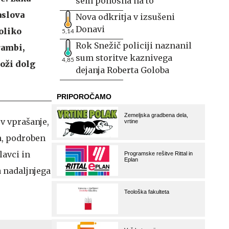
sem ponosna na to
aslova
Nova odkritja v izsušeni
Donavi
oliko
5,14
Rok Snežič policiji naznanil
rambi,
sum storitve kaznivega
4,85
oži dolg
dejanja Roberta Goloba
v vprašanje,
n, podroben
lavci in
a nadaljnjega