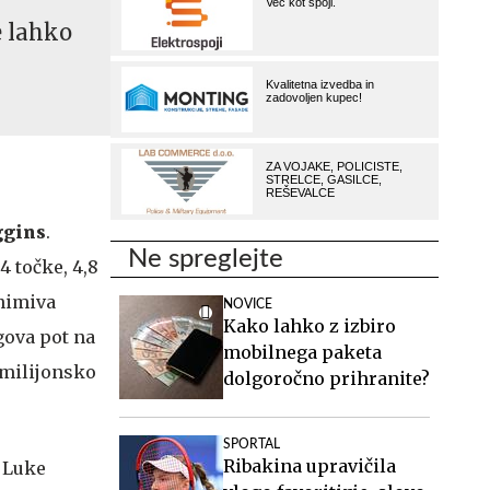
e lahko
gins
.
Ne spreglejte
4 točke, 4,8
animiva
NOVICE
Kako lahko z izbiro
gova pot na
mobilnega paketa
-milijonsko
dolgoročno prihranite?
SPORTAL
Ribakina upravičila