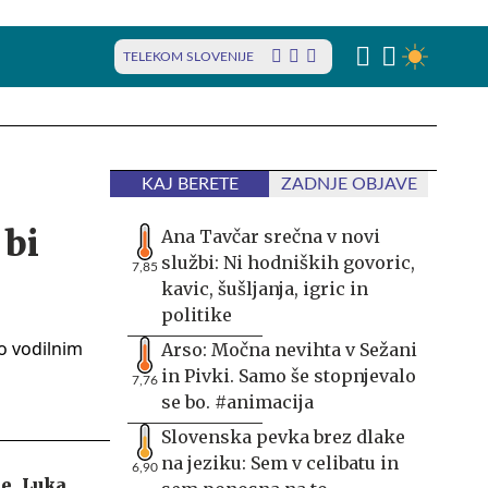
TELEKOM SLOVENIJE
KAJ BERETE
ZADNJE OBJAVE
 bi
Ana Tavčar srečna v novi
službi: Ni hodniških govoric,
7,85
kavic, šušljanja, igric in
politike
Arso: Močna nevihta v Sežani
in Pivki. Samo še stopnjevalo
7,76
se bo. #animacija
Slovenska pevka brez dlake
na jeziku: Sem v celibatu in
6,90
e. Luka