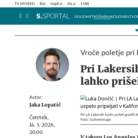
Info in obvestila
Tehnik
TV SPORED
Bizi
Najdi.si
Itis.si
1188
NOGOMET
KOŠARKA
KOLESARSTVO
Vroče poletje pri 
Pri Lakersi
lahko priše
Avtor:
Jaka Lopatič
Pri LA Lakersih bodo poleti gradili 
Četrtek,
Foto: Guliverimage
14. 5. 2026,
20.00
V taboru Los Angeles 