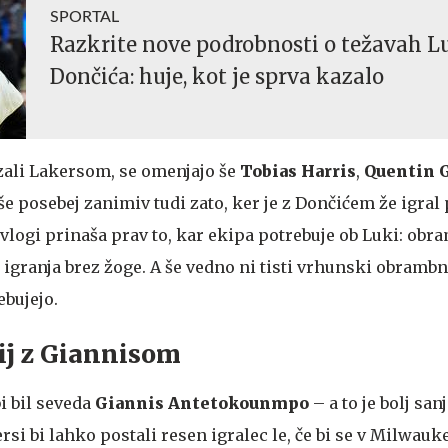
SPORTAL
Razkrite nove podrobnosti o težavah L
Dončića: huje, kot je sprva kazalo
ezali Lakersom, se omenjajo še
Tobias
Harris
,
Quentin
 še posebej zanimiv tudi zato, ker je z Dončićem že igral 
vlogi prinaša prav to, kar ekipa potrebuje ob Luki: obr
 igranja brez žoge. A še vedno ni tisti vrhunski obrambni
ebujejo.
ij z Giannisom
i bil seveda
Giannis
Antetokounmpo
– a to je bolj san
rsi bi lahko postali resen igralec le, če bi se v Milwauk