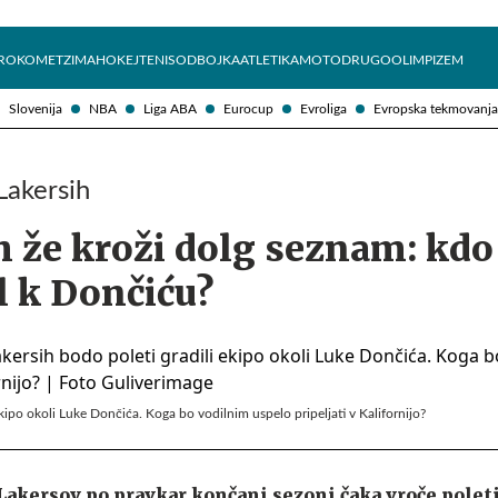
Želite prejemati e-novice?
Uživajmo pametno
ROKOMET
ZIMA
HOKEJ
TENIS
ODBOJKA
ATLETIKA
MOTO
DRUGO
OLIMPIZEM
Slovenija
NBA
Liga ABA
Eurocup
Evroliga
Evropska tekmovanja
Lakersih
h že kroži dolg seznam: kdo
l k Dončiću?
ekipo okoli Luke Dončića. Koga bo vodilnim uspelo pripeljati v Kalifornijo?
Lakersov po pravkar končani sezoni čaka vroče poletj