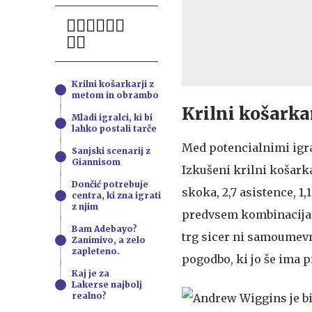
Krilni košarkarji z
metom in obrambo
Krilni košarka
Mladi igralci, ki bi
lahko postali tarče
Med potencialnimi igra
Sanjski scenarij z
Giannisom
Izkušeni krilni košarka
Dončić potrebuje
skoka, 2,7 asistence, 1
centra, ki zna igrati
z njim
predvsem kombinacija i
Bam Adebayo?
trg sicer ni samoumevna
Zanimivo, a zelo
zapleteno.
pogodbo, ki jo še ima 
Kaj je za
Lakerse najbolj
realno?