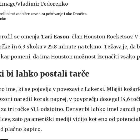
 velikokrat zadolžen ravno za pokrivanje Luke Dončića.
enko
profil se omenja
Tari Eason
, član Houston Rocketsov. V 
točke in 6,3 skoka v 25,8 minute na tekmo. Težava je, da 
, kar pomeni, da ima Houston možnost izenačiti vsako 
ki bi lahko postali tarče
no ime, ki se pojavlja v povezavi z Lakersi. Mlajši koša
ezoni naredil korak naprej, v povprečju dosegal 14,6 toč
za tri točke 41,1-odstotno. Denver bi lahko imel zaradi p
lcev, zato ga ameriški mediji vidijo kot eno od potencial
d plačno kapico.