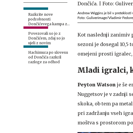
Andrew Wiggins je bil v preteklosti
Razkrite nove
Foto: Guliverimage/Vladimir Fedor
podrobnosti
Dončićevega kampa z
Lakersi v Sloveniji
Povezovali so jo z
Kot naslednji zanimiv 
Dončićem, zdaj so jo
ujeli z novim
sezoni je dosegal 10,5 
Hachimura po slovesu
omejeni prosti igralec
od Dončića razkril
razloge za odhod
Mladi igralci, 
Peyton
Watson
je še e
Nuggetsov je v zadnji s
skoka, ob tem pa metal 
pri zadržanju vseh igra
moštva s prostorom po