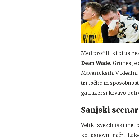
Med profili, ki bi ustr
Dean
Wade
. Grimes je
Mavericksih. V idealni 
tri točke in sposobnost
ga Lakersi krvavo potr
Sanjski scenar
Veliki zvezdniški met b
kot osnovni načrt. Lake