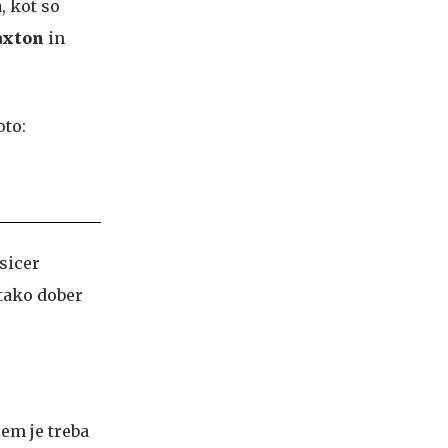
, kot so
axton
in
 sicer
 tako dober
jem je treba