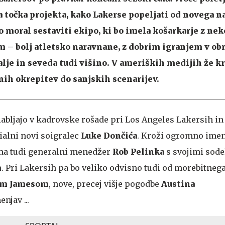
a točka projekta, kako Lakerse popeljati od novega n
o moral sestaviti ekipo, ki bo imela košarkarje z nek
 – bolj atletsko naravnane, z dobrim igranjem v ob
je in seveda tudi višino. V ameriških medijih že kr
ih okrepitev do sanjskih scenarijev.
abljajo v kadrovske rošade pri Los Angeles Lakersih in 
ialni novi soigralec
Luke Dončića
. Kroži ogromno ime
ma tudi generalni menedžer
Rob Pelinka
s svojimi sode
m
. Pri Lakersih pa bo veliko odvisno tudi od morebitneg
om Jamesom
, nove, precej višje pogodbe
Austina
njav ...