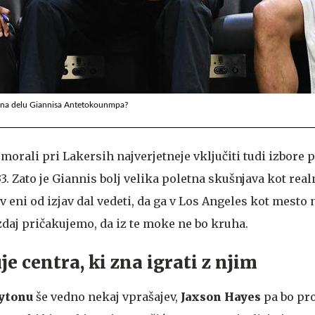
li na delu Giannisa Antetokounmpa?
morali pri Lakersih najverjetneje vključiti tudi izbore
33. Zato je Giannis bolj velika poletna skušnjava kot rea
v eni od izjav dal vedeti, da ga v Los Angeles kot mesto 
zdaj pričakujemo, da iz te moke ne bo kruha.
e centra, ki zna igrati z njim
ytonu
še vedno nekaj vprašajev,
Jaxson
Hayes
pa bo pro