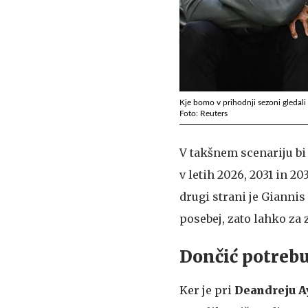
Kje bomo v prihodnji sezoni gleda
Foto: Reuters
V takšnem scenariju bi 
v letih 2026, 2031 in 20
drugi strani je Giannis 
posebej, zato lahko za 
Dončić potrebuj
Ker je pri
Deandreju
A