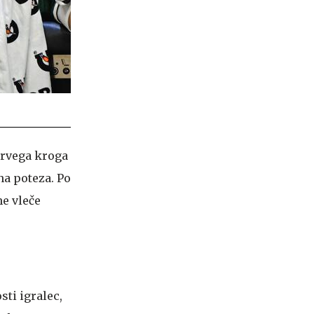
 prvega kroga
lna poteza. Po
ne vleče
sti igralec,