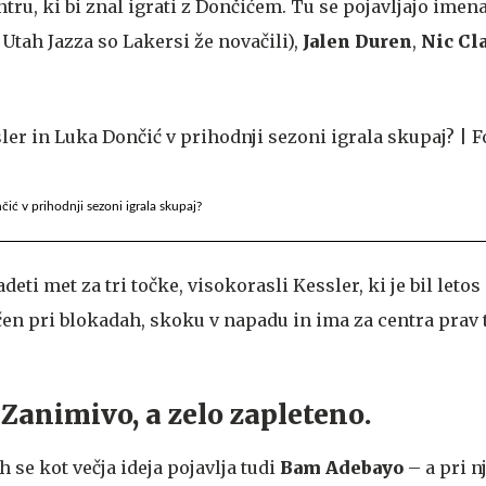
ntru, ki bi znal igrati z Dončićem. Tu se pojavljajo imena
Utah Jazza so Lakersi že novačili),
Jalen
Duren
,
Nic
Cl
ić v prihodnji sezoni igrala skupaj?
deti met za tri točke, visokorasli Kessler, ki je bil letos
čen pri blokadah, skoku v napadu in ima za centra prav
animivo, a zelo zapleteno.
 se kot večja ideja pojavlja tudi
Bam
Adebayo
– a pri n