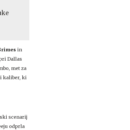
uke
Grimes
in
pri Dallas
ambo, met za
 kaliber, ki
jski scenarij
eeju odprla