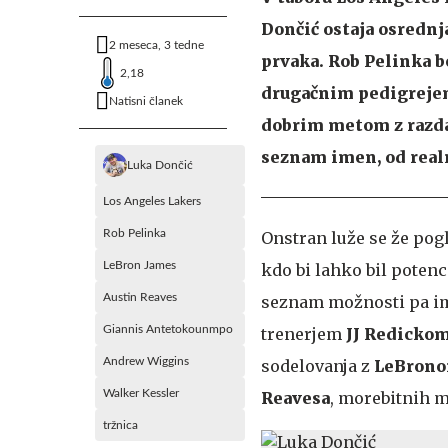
Dončić ostaja osrednj
2 meseca, 3 tedne
prvaka. Rob Pelinka b
2,18
drugačnim pedigrejem
Natisni članek
dobrim metom z razdal
seznam imen, od realn
Luka Dončić
Los Angeles Lakers
Rob Pelinka
Onstran luže se že pogl
LeBron James
kdo bi lahko bil potenc
Austin Reaves
seznam možnosti pa i
Giannis Antetokounmpo
trenerjem
JJ Redicko
Andrew Wiggins
sodelovanja z
LeBron
Walker Kessler
Reavesa
, morebitnih me
tržnica