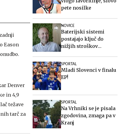
vlogo favoritinje, slovo
pete nosilke
NOVICE
Baterijski sistemi
zadnji
postajajo ključ do
bo Eason
nižjih stroškov
elektrike v podjetjih
ponudbo.
SPORTAL
Mladi Slovenci v finalu
EP!
rkar Denver
ke in 4,9
SPORTAL
lač težave
Na Vrhniki se je pisala
nih tarč za
zgodovina, zmaga pa v
Kranj