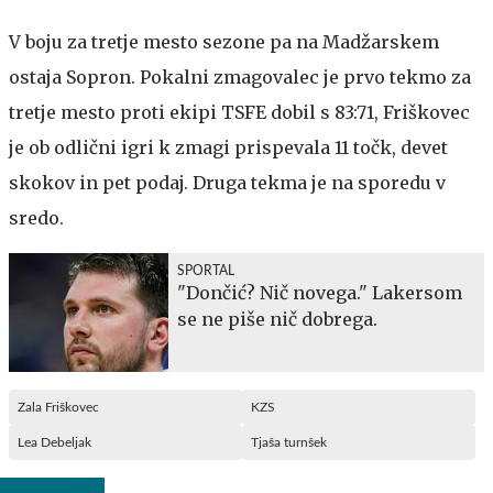
V boju za tretje mesto sezone pa na Madžarskem
ostaja Sopron. Pokalni zmagovalec je prvo tekmo za
tretje mesto proti ekipi TSFE dobil s 83:71, Friškovec
je ob odlični igri k zmagi prispevala 11 točk, devet
skokov in pet podaj. Druga tekma je na sporedu v
sredo.
SPORTAL
"Dončić? Nič novega." Lakersom
se ne piše nič dobrega.
Zala Friškovec
KZS
Lea Debeljak
Tjaša turnšek