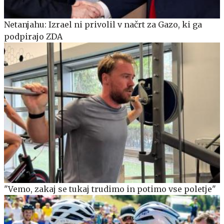
Netanjahu: Izrael ni privolil v načrt za Gazo, ki ga
podpirajo ZDA
"Vemo, zakaj se tukaj trudimo in potimo vse poletje"