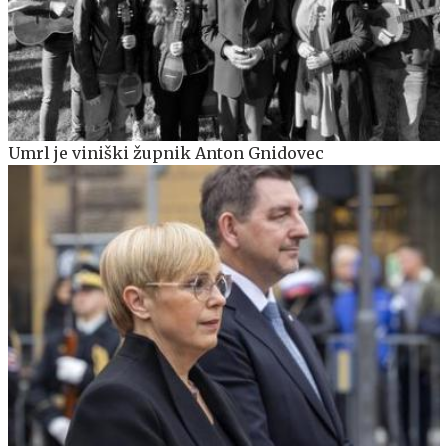
Umrl je viniški župnik Anton Gnidovec