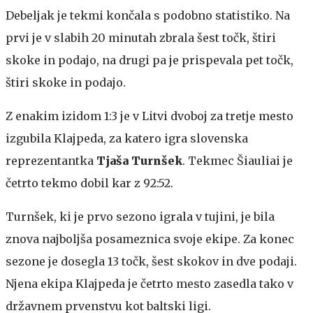
Debeljak je tekmi končala s podobno statistiko. Na
prvi je v slabih 20 minutah zbrala šest točk, štiri
skoke in podajo, na drugi pa je prispevala pet točk,
štiri skoke in podajo.
Z enakim izidom 1:3 je v Litvi dvoboj za tretje mesto
izgubila Klajpeda, za katero igra slovenska
reprezentantka
Tjaša Turnšek
. Tekmec Šiauliai je
četrto tekmo dobil kar z 92:52.
Turnšek, ki je prvo sezono igrala v tujini, je bila
znova najboljša posameznica svoje ekipe. Za konec
sezone je dosegla 13 točk, šest skokov in dve podaji.
Njena ekipa Klajpeda je četrto mesto zasedla tako v
državnem prvenstvu kot baltski ligi.