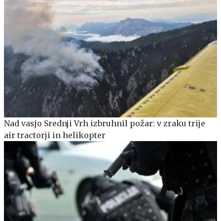
Nad vasjo Srednji Vrh izbruhnil požar: v zraku trije
air tractorji in helikopter