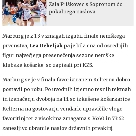
Zala Friškovec s Sopronom do
pokalnega naslova
Marburg je z 1:3 v zmagah izgubil finale nemškega
prvenstva,
Lea Debeljak
pa je bila ena od osrednjih
figur največjega presenečenja sezone nemške
klubske košarke, so zapisali pri KZS.
Marburg se je v finalu favoriziranem Kelternu dobro
postavil po robu. Po uvodnih izjemno tesnih tekmah
in izenačenju dvoboja na 1:1 so izkušene košarkarice
Kelterna na gostovanju vendarle upravičile vlogo
favoritinj ter z visokima zmagama s 76:60 in 73:62
zanesljivo ubranile naslov državnih prvakinj.