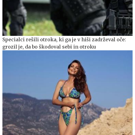
Specialci rešili otroka, ki ga je v hiši zadrževal oče:
grozil je, da bo škodoval sebi in otroku