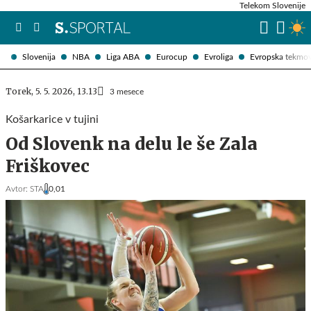
Telekom Slovenije
Slovenija
NBA
Liga ABA
Eurocup
Evroliga
Evropska tekmo
Torek, 5. 5. 2026, 13.13
3 mesece
Košarkarice v tujini
Od Slovenk na delu le še Zala
Friškovec
Avtor:
STA
0,01