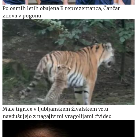
Po osmih letih obujena B reprezentanca, Čančar
znova v pogonu
Male tigrice v ljubljanskem živalskem vrtu
navdušujejo z nagajivimi vragolijami #video