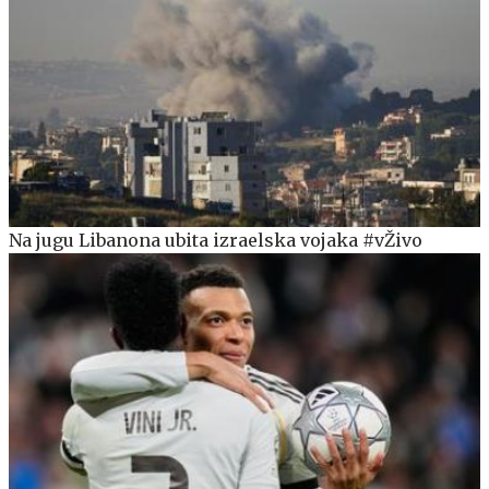
Na jugu Libanona ubita izraelska vojaka #vŽivo