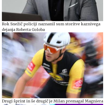
Rok Snežič policiji naznanil sum storitve kaznivega
dejanja Roberta Goloba
Drugi šprint in še drugič je Milan premagal Magniera