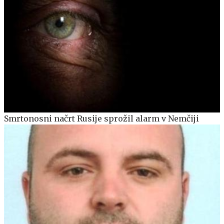
Smrtonosni načrt Rusije sprožil alarm v Nemčiji