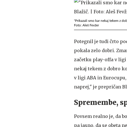
"Prikazali smo kar nekaj tekem z dobr
Foto: Aleš Fevžer
Potegnil je tudi črto p
pokala zelo dobri. Zma
začetku play-offa v lig
nekaj tekem z dobro koš
v ligi ABA in Eurocupu,
naprej," je prepričan Bl
Spremembe, sp
Povsem realno je, da bo
pa jasno, da se obeta n