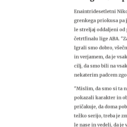
Enaintridesetletni Nikol
grenkega priokusa pa je
le streljaj oddaljeni od
četrtfinalu lige ABA. "
Igrali smo dobro, všečn
in verjamem, da je vsaka
cilj, da smo bili na vsa
nekaterim padcem zgod
"Mislim, da smo si ta n
pokazali karakter in o
pričakuje, da doma pobi
težko serijo, treba je 
le nase in vedeli, da j