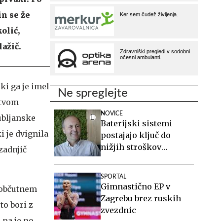
in se že
olić,
lažič.
ki ga je imel
Ne spreglejte
stvom
NOVICE
jubljanske
Baterijski sistemi
i je dvignila
postajajo ključ do
nižjih stroškov
zadnjič
elektrike v podjetjih
SPORTAL
Gimnastično EP v
b občutnem
Zagrebu brez ruskih
to bori z
zvezdnic
 pa je po