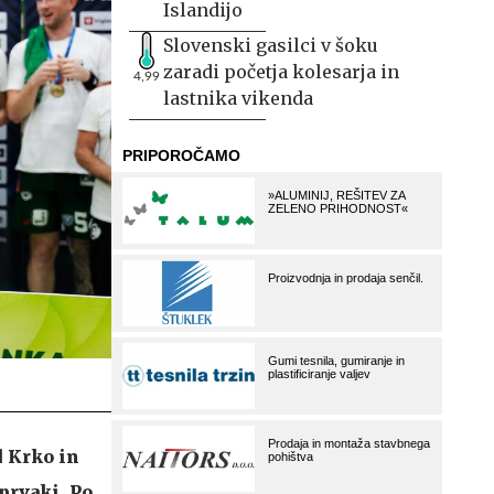
Islandijo
Slovenski gasilci v šoku
zaradi početja kolesarja in
4,99
lastnika vikenda
 Krko in
 prvaki. Po