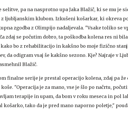
e selitve, pa na nasprotno upa Jaka Blažič, ki se mu je si
 z ljubljanskim klubom. Izkušeni košarkar, ki okreva p
skupna zgodba z Olimpijo nadaljevala. "Vsake toliko se 
. Za zdaj se počutim dobro, ta poškodba kolena res ni bil
 kako bo z rehabilitacijo in kakšno bo moje fizično stanj
v, da odigram vsaj še kakšno sezono. Kje? Najraje v Lju
nasmehnil Blažič.
 finalne serije je prestal operacijo kolena, zdaj pa že 
d koše. "Operacija je za mano, vse je šlo po načrtu, počut
vljam terapije in upam, da bom v roku meseca in pol l
l košarko, tako da je pred mano naporno poletje," pouda