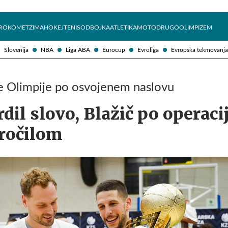
Želite prejemati e-novice?
Uživajmo pametno
ROKOMET
ZIMA
HOKEJ
TENIS
ODBOJKA
ATLETIKA
MOTO
DRUGO
OLIMPIZEM
Slovenija
NBA
Liga ABA
Eurocup
Evroliga
Evropska tekmovanja
te Olimpije po osvojenem naslovu
dil slovo, Blažič po operacij
ročilom