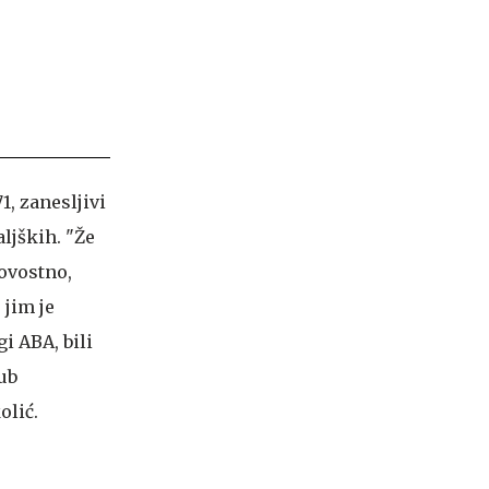
1, zanesljivi
ljških. "Že
kovostno,
 jim je
i ABA, bili
ub
olić.