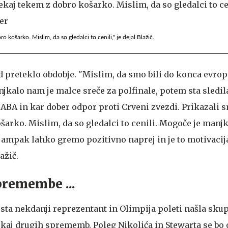
o košarko. Mislim, da so gledalci to cenili," je dejal Blažič.
od preteklo obdobje. "Mislim, da smo bili do konca evro
njkalo nam je malce sreče za polfinale, potem sta sledil
i ABA in kar dober odpor proti Crveni zvezdi. Prikazali 
arko. Mislim, da so gledalci to cenili. Mogoče je manjk
 ampak lahko gremo pozitivno naprej in je to motivacija
ažič.
remembe ...
sta nekdanji reprezentant in Olimpija poleti našla skupn
ekaj drugih sprememb. Poleg Nikolića in Stewarta se bo 