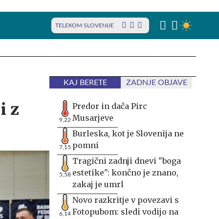
TELEKOM SLOVENIJE
KAJ BERETE
ZADNJE OBJAVE
i z
Predor in dača Pirc
Musarjeve
9,22
Burleska, kot je Slovenija ne
pomni
7,15
Tragični zadnji dnevi "boga
estetike": končno je znano,
5,58
zakaj je umrl
Novo razkritje v povezavi s
Fotopubom: sledi vodijo na
6,14