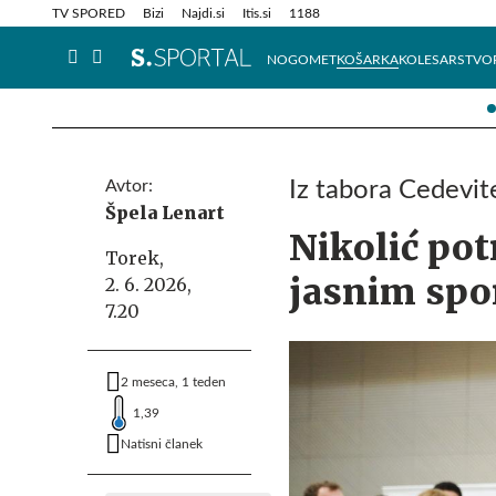
Info in obvestila
Tehnik
TV SPORED
Bizi
Najdi.si
Itis.si
1188
NOGOMET
KOŠARKA
KOLESARSTVO
Avtor:
Iz tabora Cedevi
Špela Lenart
Nikolić potr
Torek,
jasnim spo
2. 6. 2026,
7.20
2 meseca, 1 teden
1,39
Natisni članek