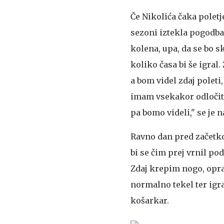
Če Nikolića čaka poletj
sezoni iztekla pogodba
kolena, upa, da se bo 
koliko časa bi še igral
a bom videl zdaj poleti,
imam vsekakor odločite
pa bomo videli," se je 
Ravno dan pred začetkom
bi se čim prej vrnil po
Zdaj krepim nogo, opra
normalno tekel ter igra
košarkar.