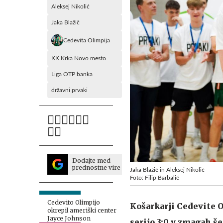
Aleksej Nikolić
Jaka Blažič
Cedevita Olimpija
KK Krka Novo mesto
Liga OTP banka
državni prvaki
Dodajte med
prednostne vire
Jaka Blažič in Aleksej Nikolić
Foto: Filip Barbalić
Cedevito Olimpijo
Košarkarji Cedevite 
okrepil ameriški center
Jayce Johnson
serijo 3:0 v zmagah še