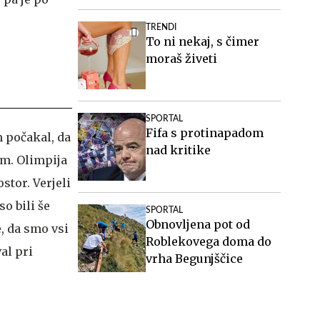
TRENDI
To ni nekaj, s čimer
moraš živeti
SPORTAL
Fifa s protinapadom
m počakal, da
nad kritike
em. Olimpija
stor. Verjeli
so bili še
SPORTAL
Obnovljena pot od
, da smo vsi
Roblekovega doma do
al pri
vrha Begunjščice