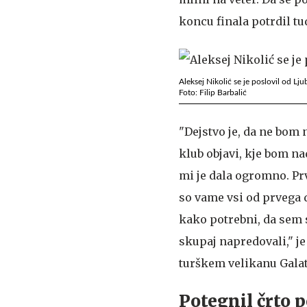
koncu finala potrdil tu
Aleksej Nikolić se je poslovil od Lju
Foto: Filip Barbalić
"Dejstvo je, da ne bom 
klub objavi, kje bom na
mi je dala ogromno. Prv
so vame vsi od prvega do
kako potrebni, da sem s
skupaj napredovali," je 
turškem velikanu Gala
Potegnil črto 