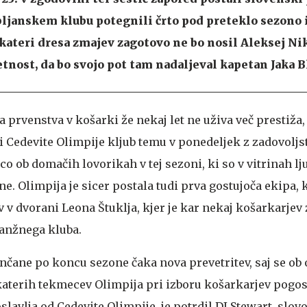
bljanskem klubu potegnili črto pod preteklo sezono 
 kateri dresa zmajev zagotovo ne bo nosil Aleksej Nik
etnost, da bo svojo pot tam nadaljeval kapetan Jaka B
 prvenstva v košarki že nekaj let ne uživa več prestiža, 
ji Cedevite Olimpije kljub temu v ponedeljek z zadovolj
ico ob domačih lovorikah v tej sezoni, ki so v vitrinah l
e. Olimpija je sicer postala tudi prva gostujoča ekipa, k
 v dvorani Leona Štuklja, kjer je kar nekaj košarkarjev 
anžnega kluba.
jančane po koncu sezone čaka nova prevetritev, saj se o
aterih tekmecev Olimpija pri izboru košarkarjev pogos
slavlja od Cedevite Olimpije, je potrdil DJ Stewart, slovo