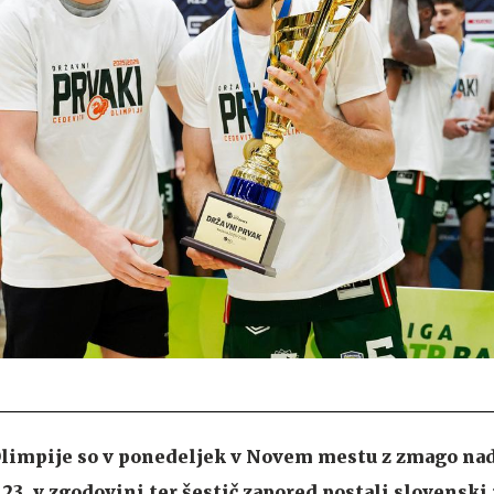
Olimpije so v ponedeljek v Novem mestu z zmago nad
 23. v zgodovini ter šestič zapored postali slovenski