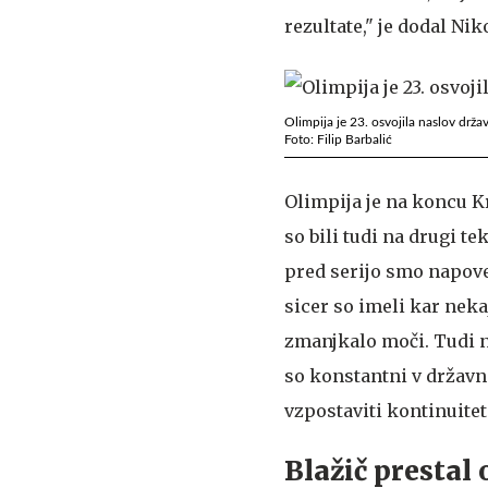
rezultate," je dodal Niko
Olimpija je 23. osvojila naslov drža
Foto: Filip Barbalić
Olimpija je na koncu Krk
so bili tudi na drugi t
pred serijo smo napoved
sicer so imeli kar neka
zmanjkalo moči. Tudi nj
so konstantni v državne
vzpostaviti kontinuiteto
Blažič prestal 