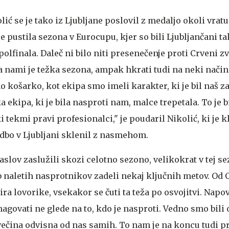
ić se je tako iz Ljubljane poslovil z medaljo okoli vratu
 pustila sezona v Eurocupu, kjer so bili Ljubljančani ta
 polfinala. Daleč ni bilo niti presenečenje proti Crveni z
Za nami je težka sezona, ampak hkrati tudi na neki način
o košarko, kot ekipa smo imeli karakter, ki je bil naš za
 ekipa, ki je bila nasproti nam, malce trepetala. To je b
ki tekmi pravi profesionalci," je poudaril Nikolić, ki je k
bo v Ljubljani sklenil z nasmehom.
aslov zaslužili skozi celotno sezono, velikokrat v tej s
b naletih nasprotnikov zadeli nekaj ključnih metov. Od 
ra lovorike, vsekakor se čuti ta teža po osvojitvi. Nap
zmagovati ne glede na to, kdo je nasproti. Vedno smo bili
e večina odvisna od nas samih. To nam je na koncu tudi p