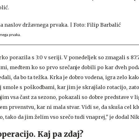
lić.
vnega prvaka.
o porazila s 3:0 v seriji. V ponedeljek so zmagali s 87:7
ekmi, medtem ko so prvo srečanje dobili po kar dveh poda
ali, da bo ta težka. Krka je dobro vodena, igra zelo ka
j smole s poškodbami, kar jim je skrajšalo rotacijo, zato
im vsa čast za sezono, pokazali so dobre predstave v lig
m prvenstvu, kar ni mala stvar. Vidi se, da skuša cel kl
, tako da jim želim vso srečo tudi vnaprej," je dodal Nik
operacijo. Kaj pa zdaj?