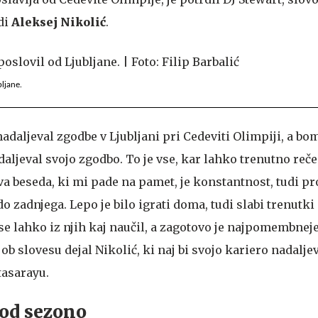
di
Aleksej Nikolić
.
bljane.
nadaljeval zgodbe v Ljubljani pri Cedeviti Olimpiji, a bo
daljeval svojo zgodbo. To je vse, kar lahko trenutno reč
a beseda, ki mi pade na pamet, je konstantnost, tudi pro
 zadnjega. Lepo je bilo igrati doma, tudi slabi trenutki 
e lahko iz njih kaj naučil, a zagotovo je najpomembneje
ob slovesu dejal Nikolić, ki naj bi svojo kariero nadaljev
tasarayu.
pod sezono