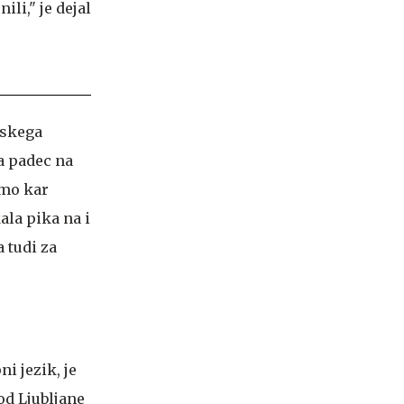
pskega
a padec na
smo kar
ala pika na i
 tudi za
i jezik, je
od Ljubljane