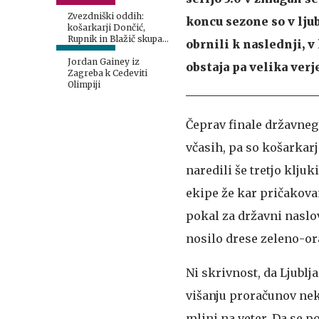
Zvezdniški oddih:
koncu sezone so v lju
košarkarji Dončić,
Rupnik in Blažič skupaj
obrnili k naslednji, v
na jahti
Jordan Gainey iz
obstaja pa velika verj
Zagreba k Cedeviti
Olimpiji
Čeprav finale državnega
včasih, pa so košarkar
naredili še tretjo kljuk
ekipe že kar pričakovan
pokal za državni naslov
nosilo drese zeleno-or
Ni skrivnost, da Ljubl
višanju proračunov nek
mlini na veter. Da se po