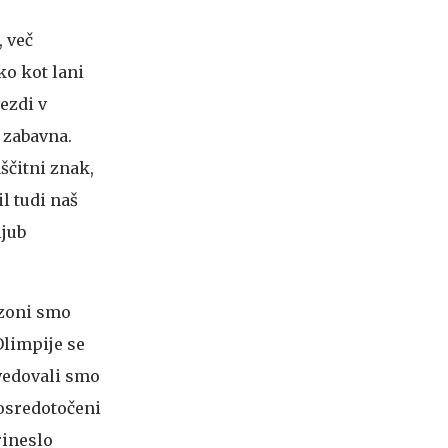
, več
ko kot lani
vezdi v
 zabavna.
ščitni znak,
il tudi naš
ljub
ezoni smo
Olimpije se
ovedovali smo
 osredotočeni
rineslo