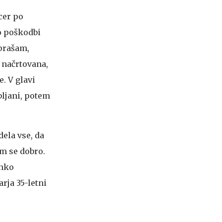
cer po
o poškodbi
vprašam,
a načrtovana,
e. V glavi
bljani, potem
dela vse, da
im se dobro.
ahko
rja 35-letni