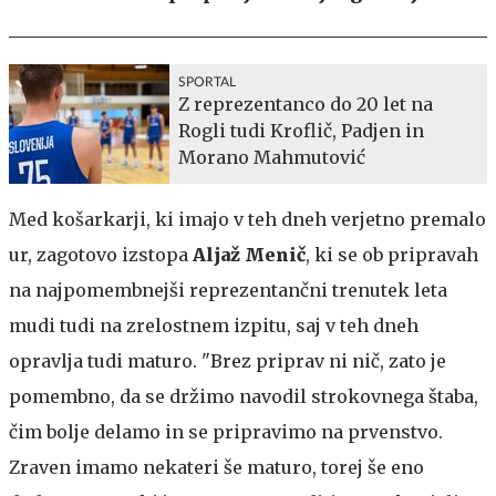
SPORTAL
Z reprezentanco do 20 let na
Rogli tudi Kroflič, Padjen in
Morano Mahmutović
Med košarkarji, ki imajo v teh dneh verjetno premalo
ur, zagotovo izstopa
Aljaž Menič
, ki se ob pripravah
na najpomembnejši reprezentančni trenutek leta
mudi tudi na zrelostnem izpitu, saj v teh dneh
opravlja tudi maturo. "Brez priprav ni nič, zato je
pomembno, da se držimo navodil strokovnega štaba,
čim bolje delamo in se pripravimo na prvenstvo.
Zraven imamo nekateri še maturo, torej še eno