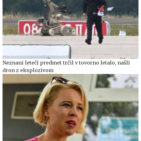
Neznani leteči predmet trčil v tovorno letalo, našli
dron z eksplozivom