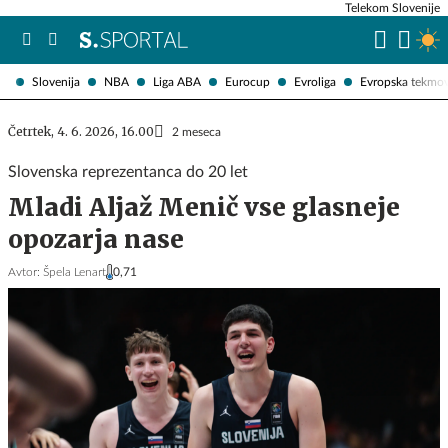
Telekom Slovenije
Slovenija
NBA
Liga ABA
Eurocup
Evroliga
Evropska tekmo
Četrtek, 4. 6. 2026, 16.00
2 meseca
Slovenska reprezentanca do 20 let
Mladi Aljaž Menič vse glasneje
opozarja nase
Avtor:
Špela Lenart
0,71