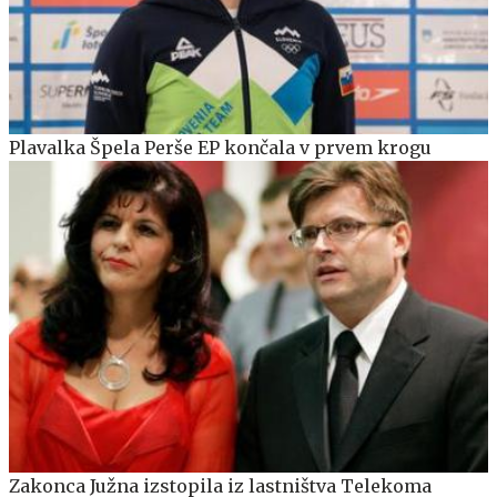
Plavalka Špela Perše EP končala v prvem krogu
Zakonca Južna izstopila iz lastništva Telekoma