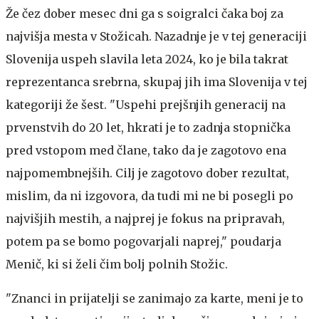
Že čez dober mesec dni ga s soigralci čaka boj za
najvišja mesta v Stožicah. Nazadnje je v tej generaciji
Slovenija uspeh slavila leta 2024, ko je bila takrat
reprezentanca srebrna, skupaj jih ima Slovenija v tej
kategoriji že šest. "Uspehi prejšnjih generacij na
prvenstvih do 20 let, hkrati je to zadnja stopnička
pred vstopom med člane, tako da je zagotovo ena
najpomembnejših. Cilj je zagotovo dober rezultat,
mislim, da ni izgovora, da tudi mi ne bi posegli po
najvišjih mestih, a najprej je fokus na pripravah,
potem pa se bomo pogovarjali naprej," poudarja
Menič, ki si želi čim bolj polnih Stožic.
"Znanci in prijatelji se zanimajo za karte, meni je to