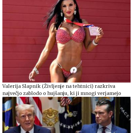
Valerija Slapnik (Življenje na tehtnici) razkriva
največjo zablodo o hujšanju, ki ji mnogi verjamejo