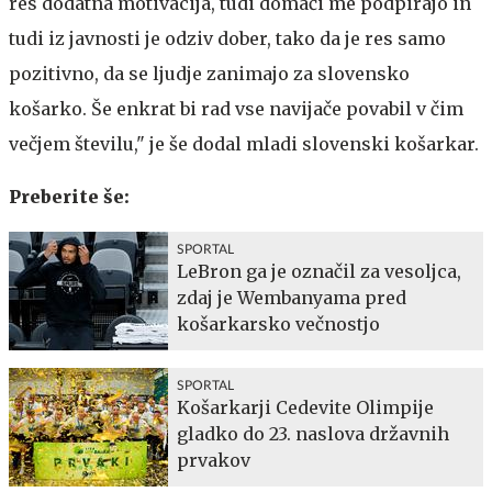
res dodatna motivacija, tudi domači me podpirajo in
tudi iz javnosti je odziv dober, tako da je res samo
pozitivno, da se ljudje zanimajo za slovensko
košarko. Še enkrat bi rad vse navijače povabil v čim
večjem številu," je še dodal mladi slovenski košarkar.
Preberite še:
SPORTAL
LeBron ga je označil za vesoljca,
zdaj je Wembanyama pred
košarkarsko večnostjo
SPORTAL
Košarkarji Cedevite Olimpije
gladko do 23. naslova državnih
prvakov