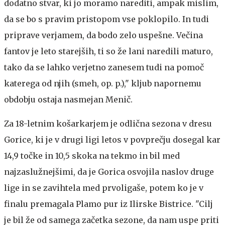
dodatno stvar, ki jo moramo narediti, ampak mislim,
da se bo s pravim pristopom vse poklopilo. In tudi
priprave verjamem, da bodo zelo uspešne. Večina
fantov je leto starejših, ti so že lani naredili maturo,
tako da se lahko verjetno zanesem tudi na pomoč
katerega od njih (smeh, op. p.)," kljub napornemu
obdobju ostaja nasmejan Menič.
Za 18-letnim košarkarjem je odlična sezona v dresu
Gorice, ki je v drugi ligi letos v povprečju dosegal kar
14,9 točke in 10,5 skoka na tekmo in bil med
najzaslužnejšimi, da je Gorica osvojila naslov druge
lige in se zavihtela med prvoligaše, potem ko je v
finalu premagala Plamo pur iz Ilirske Bistrice. "Cilj
je bil že od samega začetka sezone, da nam uspe priti