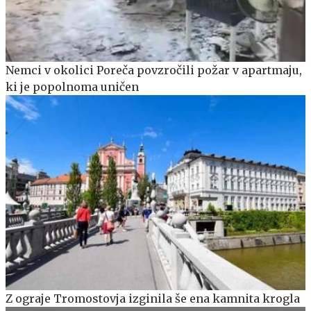
Nemci v okolici Poreča povzročili požar v apartmaju,
ki je popolnoma uničen
Z ograje Tromostovja izginila še ena kamnita krogla