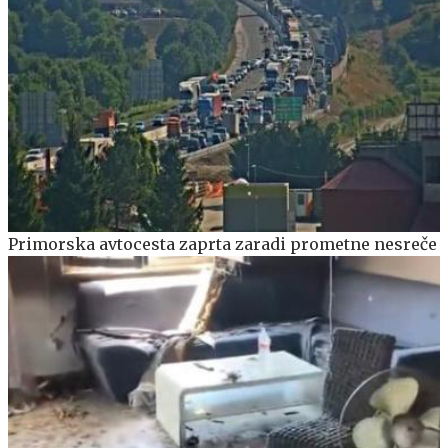
Primorska avtocesta zaprta zaradi prometne nesreče