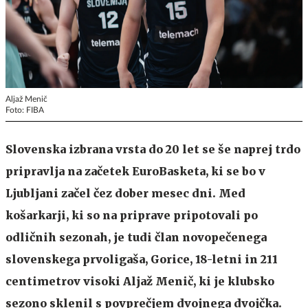
Aljaž Menič
Foto: FIBA
Slovenska izbrana vrsta do 20 let se še naprej trdo
pripravlja na začetek EuroBasketa, ki se bo v
Ljubljani začel čez dober mesec dni. Med
košarkarji, ki so na priprave pripotovali po
odličnih sezonah, je tudi član novopečenega
slovenskega prvoligaša, Gorice, 18-letni in 211
centimetrov visoki Aljaž Menič, ki je klubsko
sezono sklenil s povprečjem dvojnega dvojčka.