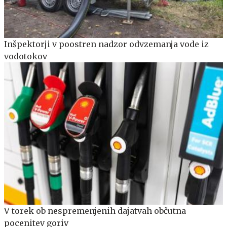
Inšpektorji v poostren nadzor odvzemanja vode iz
vodotokov
V torek ob nespremenjenih dajatvah občutna
pocenitev goriv