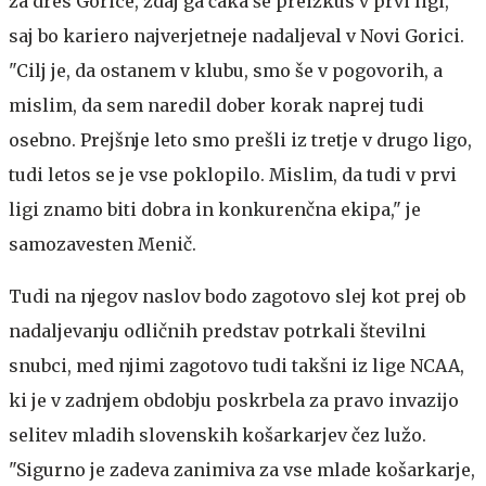
za dres Gorice, zdaj ga čaka še preizkus v prvi ligi,
saj bo kariero najverjetneje nadaljeval v Novi Gorici.
"Cilj je, da ostanem v klubu, smo še v pogovorih, a
mislim, da sem naredil dober korak naprej tudi
osebno. Prejšnje leto smo prešli iz tretje v drugo ligo,
tudi letos se je vse poklopilo. Mislim, da tudi v prvi
ligi znamo biti dobra in konkurenčna ekipa," je
samozavesten Menič.
Tudi na njegov naslov bodo zagotovo slej kot prej ob
nadaljevanju odličnih predstav potrkali številni
snubci, med njimi zagotovo tudi takšni iz lige NCAA,
ki je v zadnjem obdobju poskrbela za pravo invazijo
selitev mladih slovenskih košarkarjev čez lužo.
"Sigurno je zadeva zanimiva za vse mlade košarkarje,