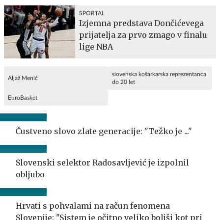
SPORTAL
Izjemna predstava Dončićevega
prijatelja za prvo zmago v finalu
lige NBA
slovenska košarkarska reprezentanca
Aljaž Menič
do 20 let
EuroBasket
Čustveno slovo zlate generacije: "Težko je ..."
Slovenski selektor Radosavljević je izpolnil
obljubo
Hrvati s pohvalami na račun fenomena
Slovenije: "Sistem je očitno veliko boljši kot pri