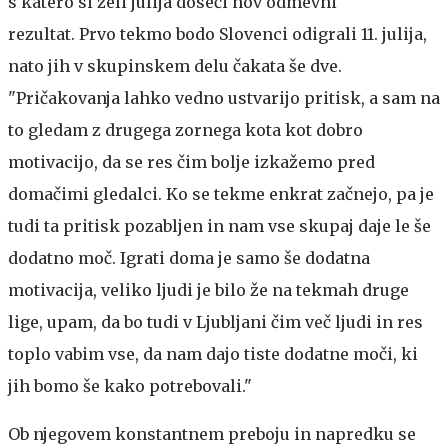
s katero si želi julija doseči nov odmevni
rezultat. Prvo tekmo bodo Slovenci odigrali 11. julija,
nato jih v skupinskem delu čakata še dve.
"Pričakovanja lahko vedno ustvarijo pritisk, a sam na
to gledam z drugega zornega kota kot dobro
motivacijo, da se res čim bolje izkažemo pred
domačimi gledalci. Ko se tekme enkrat začnejo, pa je
tudi ta pritisk pozabljen in nam vse skupaj daje le še
dodatno moč. Igrati doma je samo še dodatna
motivacija, veliko ljudi je bilo že na tekmah druge
lige, upam, da bo tudi v Ljubljani čim več ljudi in res
toplo vabim vse, da nam dajo tiste dodatne moči, ki
jih bomo še kako potrebovali."
Ob njegovem konstantnem preboju in napredku se