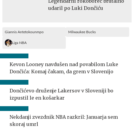
Legendarni rokoborec brutalno
udaril po Luki Dončiću
Giannis Antetokounmpo
Milwaukee Bucks
Liga NBA
Kevon Looney navdušen nad povabilom Luke
Dončića: Komaj čakam, da grem v Slovenijo
Dončićevo druženje Lakersov v Sloveniji bo
izpustil le en košarkar
Nekdanji zvezdnik NBA razkril: Januarja sem
skoraj umrl