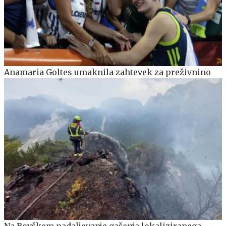
Anamaria Goltes umaknila zahtevek za preživnino
Na Bovškem nadaljevanje gašenja lokaliziranega