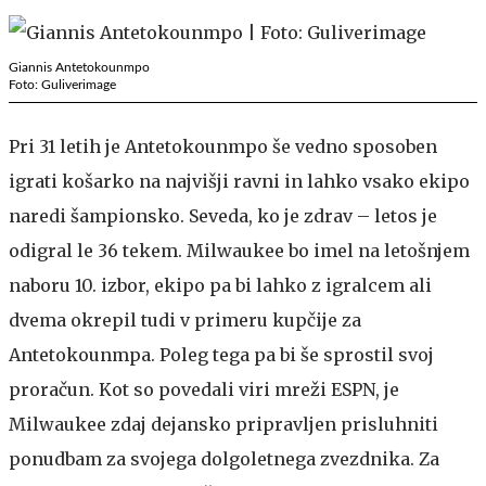
Giannis Antetokounmpo
Foto: Guliverimage
Pri 31 letih je Antetokounmpo še vedno sposoben
igrati košarko na najvišji ravni in lahko vsako ekipo
naredi šampionsko. Seveda, ko je zdrav – letos je
odigral le 36 tekem. Milwaukee bo imel na letošnjem
naboru 10. izbor, ekipo pa bi lahko z igralcem ali
dvema okrepil tudi v primeru kupčije za
Antetokounmpa. Poleg tega pa bi še sprostil svoj
proračun. Kot so povedali viri mreži ESPN, je
Milwaukee zdaj dejansko pripravljen prisluhniti
ponudbam za svojega dolgoletnega zvezdnika. Za