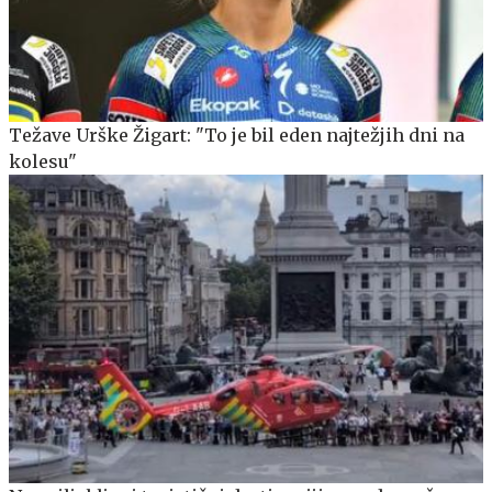
Težave Urške Žigart: "To je bil eden najtežjih dni na
kolesu"