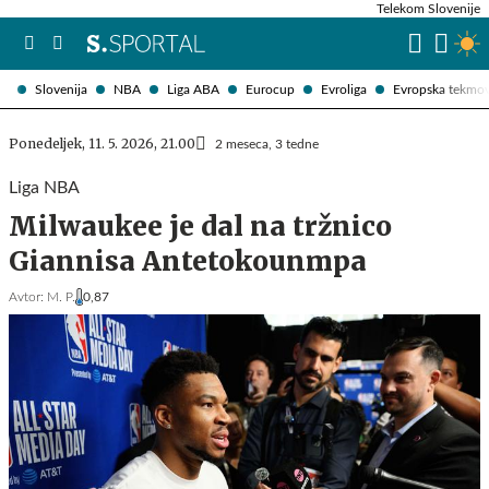
Telekom Slovenije
Slovenija
NBA
Liga ABA
Eurocup
Evroliga
Evropska tekmo
Ponedeljek, 11. 5. 2026, 21.00
2 meseca, 3 tedne
Liga NBA
Milwaukee je dal na tržnico
Giannisa Antetokounmpa
Avtor:
M. P.
0,87