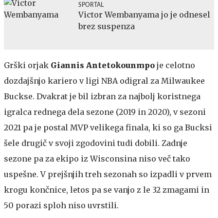
SPORTAL
Victor Wembanyama jo je odnesel
brez suspenza
Grški orjak
Giannis Antetokounmpo
je celotno
dozdajšnjo kariero v ligi NBA odigral za Milwaukee
Buckse. Dvakrat je bil izbran za najbolj koristnega
igralca rednega dela sezone (2019 in 2020), v sezoni
2021 pa je postal MVP velikega finala, ki so ga Bucksi
šele drugič v svoji zgodovini tudi dobili. Zadnje
sezone pa za ekipo iz Wisconsina niso več tako
uspešne. V prejšnjih treh sezonah so izpadli v prvem
krogu končnice, letos pa se vanjo z le 32 zmagami in
50 porazi sploh niso uvrstili.