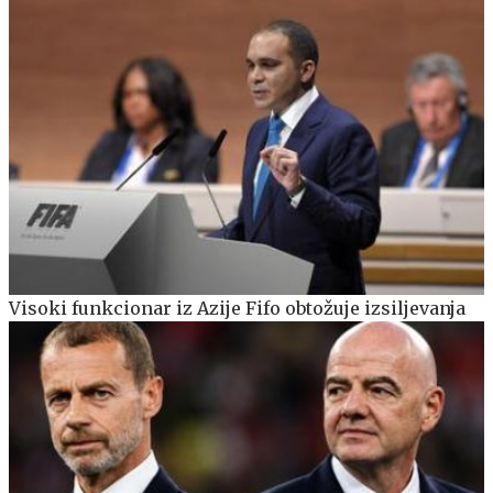
Visoki funkcionar iz Azije Fifo obtožuje izsiljevanja