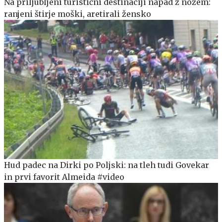
Na priljubljeni turistični destinaciji napad z nožem:
ranjeni štirje moški, aretirali žensko
Hud padec na Dirki po Poljski: na tleh tudi Govekar
in prvi favorit Almeida #video