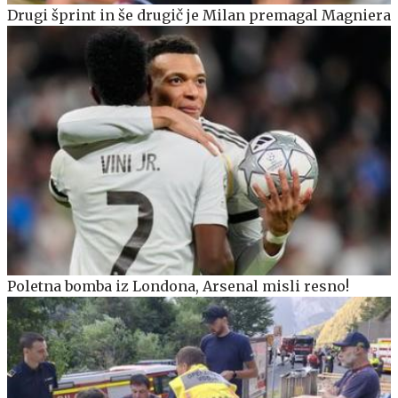
Drugi šprint in še drugič je Milan premagal Magniera
Poletna bomba iz Londona, Arsenal misli resno!