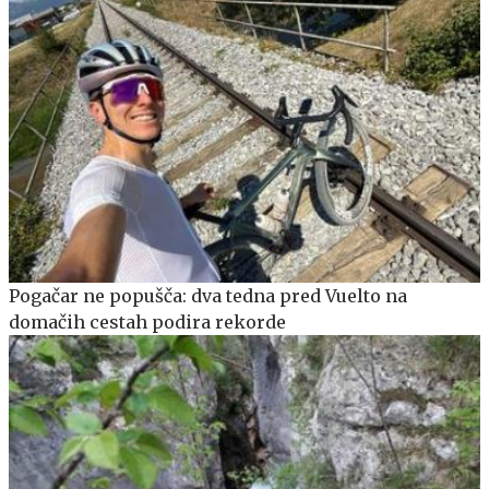
Pogačar ne popušča: dva tedna pred Vuelto na
domačih cestah podira rekorde