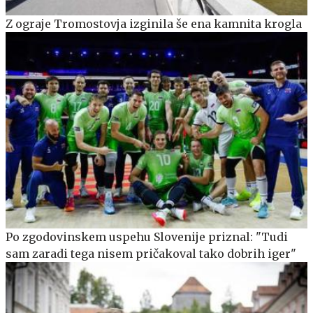
Z ograje Tromostovja izginila še ena kamnita krogla
Po zgodovinskem uspehu Slovenije priznal: "Tudi
sam zaradi tega nisem pričakoval tako dobrih iger"