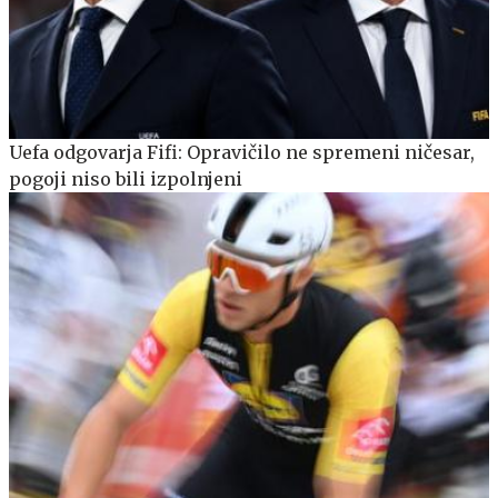
Uefa odgovarja Fifi: Opravičilo ne spremeni ničesar,
pogoji niso bili izpolnjeni