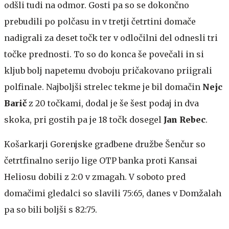
odšli tudi na odmor. Gosti pa so se dokončno
prebudili po polčasu in v tretji četrtini domače
nadigrali za deset točk ter v odločilni del odnesli tri
točke prednosti. To so do konca še povečali in si
kljub bolj napetemu dvoboju pričakovano priigrali
polfinale. Najboljši strelec tekme je bil domačin
Nejc
Barič
z 20 točkami, dodal je še šest podaj in dva
skoka, pri gostih pa je 18 točk dosegel
Jan Rebec
.
Košarkarji Gorenjske gradbene družbe Šenčur so
četrtfinalno serijo lige OTP banka proti Kansai
Heliosu dobili z 2:0 v zmagah. V soboto pred
domačimi gledalci so slavili 75:65, danes v Domžalah
pa so bili boljši s 82:75.