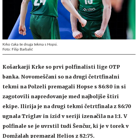
Krko čaka še druga tekma s Hopsi.
Foto: Filip Barbalić
Košarkarji Krke so prvi polfinalisti lige OTP
banka. Novomeščani so na drugi četrtfinalni
tekmi na Polzeli premagali Hopse s 86:80 in si
zagotovili napredovanje med najboljše štiri
ekipe. Ilirija je na drugi tekmi četrtfinala z 86:70
ugnala Triglav in izid v seriji izenačila na 1:1. V
polfinale se je uvrstil tudi Šenčur, ki je v torek v
Domžalah premagal Helios z 82:75.