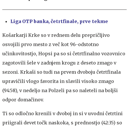
Liga OTP banka, četrtfinale, prve tekme
Košarkarji Krke so v rednem delu prepričljivo
osvojili prvo mesto z več kot 96-odstotno
učinkovitostjo, Hopsi pa so si četrtfinalno vozovnico
zagotovili šele v zadnjem krogu z deseto zmago v
sezoni. Krkaši so tudi na prvem dvoboju četrtfinala
upravičili vlogo favorita in slavili visoko zmago
(94:58), v nedeljo na Polzeli pa so naleteli na boljši
odpor domačinov.
Ti so odločno krenili v dvoboj in si v uvodni četrtini
priigrali devet točk naskoka, s prednostjo (42:35) so