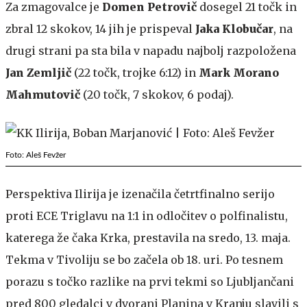
Za zmagovalce je
Domen Petrovič
dosegel 21 točk in
zbral 12 skokov, 14 jih je prispeval
Jaka Klobučar
, na
drugi strani pa sta bila v napadu najbolj razpoložena
Jan Zemljič
(22 točk, trojke 6:12) in
Mark Morano
Mahmutovič
(20 točk, 7 skokov, 6 podaj).
Foto: Aleš Fevžer
Perspektiva Ilirija je izenačila četrtfinalno serijo
proti ECE Triglavu na 1:1 in odločitev o polfinalistu,
katerega že čaka Krka, prestavila na sredo, 13. maja.
Tekma v Tivoliju se bo začela ob 18. uri. Po tesnem
porazu s točko razlike na prvi tekmi so Ljubljančani
pred 800 gledalci v dvorani Planina v Kranju slavili s