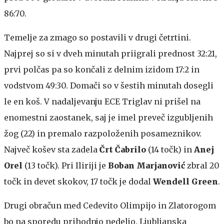
86:70.
Temelje za zmago so postavili v drugi četrtini.
Najprej so si v dveh minutah priigrali prednost 32:21,
prvi polčas pa so končali z delnim izidom 17:2 in
vodstvom 49:30. Domači so v šestih minutah dosegli
le en koš. V nadaljevanju ECE Triglav ni prišel na
enomestni zaostanek, saj je imel preveč izgubljenih
žog (22) in premalo razpoloženih posameznikov.
Največ košev sta zadela
Črt Čabrilo
(14 točk) in
Anej
Orel
(13 točk). Pri Iliriji je
Boban Marjanović
zbral 20
točk in devet skokov, 17 točk je dodal
Wendell Green
.
Drugi obračun med Cedevito Olimpijo in Zlatorogom
bo na sporedu prihodnjo nedeljo. Ljubljanska