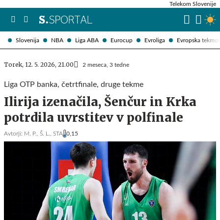
Telekom Slovenije
Slovenija
NBA
Liga ABA
Eurocup
Evroliga
Evropska tekmo
Torek, 12. 5. 2026, 21.00
2 meseca, 3 tedne
Liga OTP banka, četrtfinale, druge tekme
Ilirija izenačila, Šenčur in Krka
potrdila uvrstitev v polfinale
Avtorji:
M. P.,
Š. L.,
STA
0,15