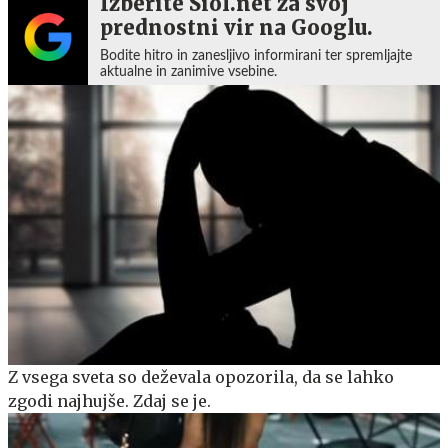
Izberite Siol.net za svoj
prednostni vir na Googlu.
Bodite hitro in zanesljivo informirani ter spremljajte
aktualne in zanimive vsebine.
Z vsega sveta so deževala opozorila, da se lahko
zgodi najhujše. Zdaj se je.