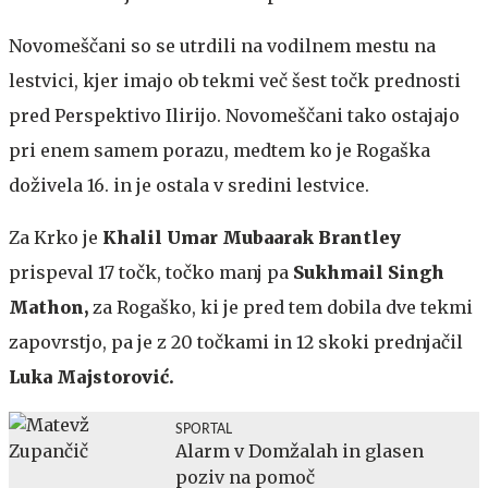
Novomeščani
so se utrdili na vodilnem mestu na
lestvici, kjer imajo ob tekmi več šest točk prednosti
pred Perspektivo Ilirijo. Novomeščani tako ostajajo
pri enem samem porazu, medtem ko je Rogaška
doživela 16. in je ostala v sredini lestvice.
Za Krko je
Khalil Umar Mubaarak Brantley
prispeval 17 točk, točko manj pa
Sukhmail Singh
Mathon,
za Rogaško, ki je pred tem dobila dve tekmi
zapovrstjo, pa je z 20 točkami in 12 skoki prednjačil
Luka Majstorović.
SPORTAL
Alarm v Domžalah in glasen
poziv na pomoč