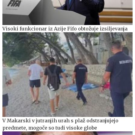
Visoki funkcionar iz Azije Fifo obtožuje izsiljevanja
V Makarski v jutranjih urah s plaž odstranjujejo
predmete, mogoče so tudi visoke globe