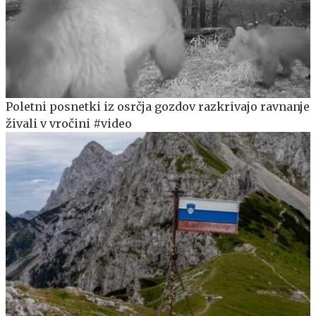
Poletni posnetki iz osrčja gozdov razkrivajo ravnanje
živali v vročini #video