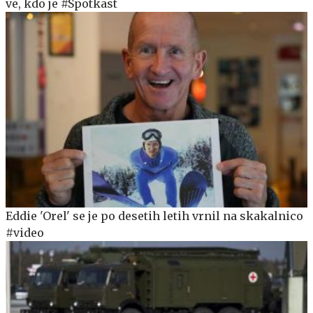
ve, kdo je #Spotkast
Eddie 'Orel' se je po desetih letih vrnil na skakalnico
#video