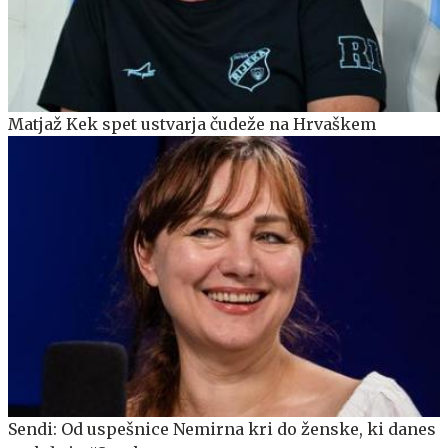
Matjaž Kek spet ustvarja čudeže na Hrvaškem
Sendi: Od uspešnice Nemirna kri do ženske, ki danes