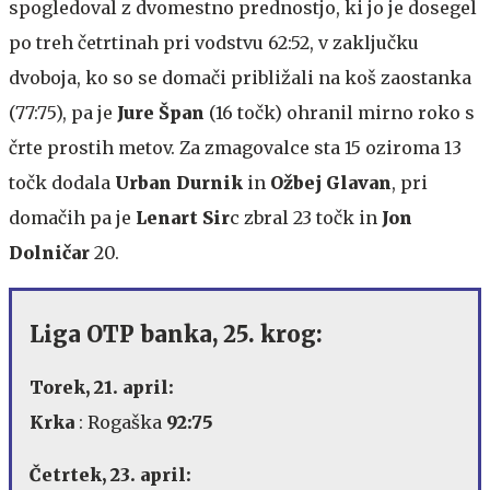
spogledoval z dvomestno prednostjo, ki jo je dosegel
po treh četrtinah pri vodstvu 62:52, v zaključku
dvoboja, ko so se domači približali na koš zaostanka
(77:75), pa je
Jure Špan
(16 točk) ohranil mirno roko s
črte prostih metov. Za zmagovalce sta 15 oziroma 13
točk dodala
Urban Durnik
in
Ožbej Glavan
, pri
domačih pa je
Lenart Sir
c zbral 23 točk in
Jon
Dolničar
20.
Liga OTP banka, 25. krog:
Torek, 21. april:
Krka
: Rogaška
92:75
Četrtek, 23. april: