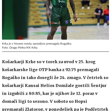
Krka je v Novem mestu zanesljivo premagala Rogaško.
Foto: Drago Perko/KK Krka
Košarkarji Krke so v torek za uvod v 25. krog
košarkarske lige OTP banka z 92:75 premagali
Rogaško in tako dosegli že 24. zmago. V četrtek so
košarkarji Kansai Helios Domžale gostili Šentjur
in izgubili z 80:85, kar je njihov že 12. poraz v
domači ligi to sezono. V soboto so Hopsi
premagali Zlatorog, v ponedeljek pa je Podčetrtek