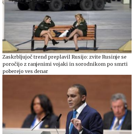
Zaskrbljujoč trend preplavil Rusijo: zvite Rusinje se
poročijo z ranjenimi vojaki in sorodnikom po smrti
poberejo ves denar