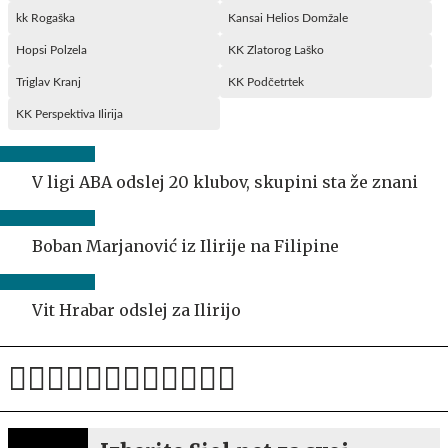
kk Rogaška
Kansai Helios Domžale
Hopsi Polzela
KK Zlatorog Laško
Triglav Kranj
KK Podčetrtek
KK Perspektiva Ilirija
V ligi ABA odslej 20 klubov, skupini sta že znani
Boban Marjanović iz Ilirije na Filipine
Vit Hrabar odslej za Ilirijo