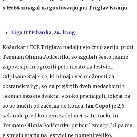
s 65:64 zmagal na gostovanju pri Triglav Kranju.
Liga OTP banka, 24. krog
Košarkarji ECE Triglava nadaljujejo črno serijo, proti
Termam Olimia Podčetrtku so izgubili šesto tekmo
zapovrstjo in ogrozili peto mesto na lestvici.
Odpisane Štajerce, ki nimajo več možnosti za
obstanek v ligi, so na prejšnjih dveh medsebojnih
tekmah sezone dvakrat visoko premagali, tokrat pa
so se mučili od začetka do konca.
Jan Copot
je 2,6
sekunde pred koncem zadel met za tri točke in
Termam Olimia Podčetrtku priboril zmago, ki pa mu
v smislu stanja na lestvici ne pomeni veliko.