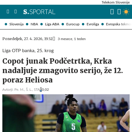
Telekom Slovenije
Slovenija
NBA
Liga ABA
Eurocup
Evroliga
Evropska tekmo
Ponedeljek, 27. 4. 2026, 19.52
3 mesece, 1 teden
Liga OTP banka, 25. krog
Copot junak Podčetrtka, Krka
nadaljuje zmagovito serijo, že 12.
poraz Heliosa
Avtorji:
Pe. M.,
Š. L.,
STA
0,02