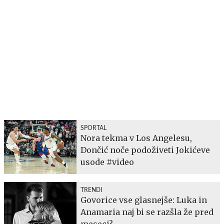
SPORTAL
Nora tekma v Los Angelesu,
Dončić noče podoživeti Jokićeve
usode #video
TRENDI
Govorice vse glasnejše: Luka in
Anamaria naj bi se razšla že pred
meseci?