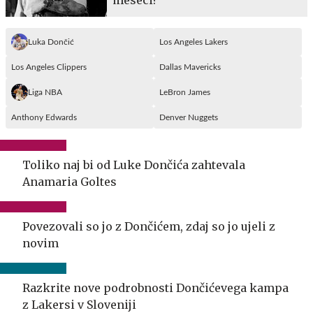
Luka Dončić
Los Angeles Lakers
Los Angeles Clippers
Dallas Mavericks
Liga NBA
LeBron James
Anthony Edwards
Denver Nuggets
Toliko naj bi od Luke Dončića zahtevala
Anamaria Goltes
Povezovali so jo z Dončićem, zdaj so jo ujeli z
novim
Razkrite nove podrobnosti Dončićevega kampa
z Lakersi v Sloveniji