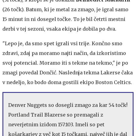
(26 točk). Batum, ki je metal za zmago, je igral samo
15 minut in ni dosegel točke. To je bil četrti mestni
derbi v tej sezoni, vsaka ekipa je dobila po dva.
"Lepo je, da smo spet igrali vsi trije. Končno smo
zdravi, zdaj pa moramo najti način, da izkoristimo
svoj potencial. Moramo iti s tekme na tekmo," je po
zmagi povedal Dončić. Naslednja tekma Lakerse čaka
v nedeljo, ko bodo doma gostili ekipo Boston Celtics.
Denver Nuggets so dosegli zmago za kar 54 točk!
Portland Trail Blazerse so premagali z
neverjetnim izidom 157:103. Imeli so pet
košarkarjev z več kot 15 točkami, največ jih je dal