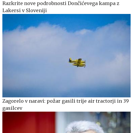
Razkrite nove podrobnosti Dončićevega kampa z
Lakersi v Sloveniji
Zagorelo v naravi: požar gasili trije air tractorji in 39
gasilcev