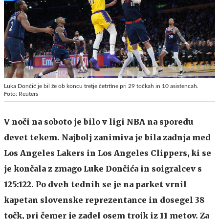
Luka Dončić je bil že ob koncu tretje četrtine pri 29 točkah in 10 asistencah.
Foto: Reuters
V noči na soboto je bilo v ligi NBA na sporedu
devet tekem. Najbolj zanimiva je bila zadnja med
Los Angeles Lakers in Los Angeles Clippers, ki se
je končala z zmago Luke Dončića in soigralcev s
125:122. Po dveh tednih se je na parket vrnil
kapetan slovenske reprezentance in dosegel 38
točk, pri čemer je zadel osem trojk iz 11 metov. Za