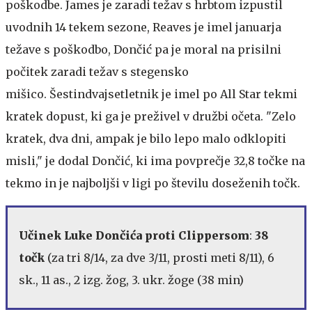
poškodbe. James je zaradi težav s hrbtom izpustil
uvodnih 14 tekem sezone, Reaves je imel januarja
težave s poškodbo, Dončić pa je moral na prisilni
počitek zaradi težav s stegensko
mišico. Šestindvajsetletnik je imel po All Star tekmi
kratek dopust, ki ga je preživel v družbi očeta. "Zelo
kratek, dva dni, ampak je bilo lepo malo odklopiti
misli," je dodal Dončić, ki ima povprečje 32,8 točke na
tekmo in je najboljši v ligi po številu doseženih točk.
Učinek Luke Dončića proti Clippersom
:
38
točk
(za tri 8/14, za dve 3/11, prosti meti 8/11), 6
sk., 11 as., 2 izg. žog, 3. ukr. žoge (38 min)