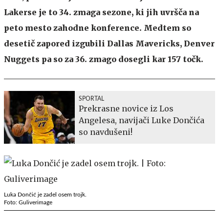
Lakerse je to 34. zmaga sezone, ki jih uvršča na
peto mesto zahodne konference. Medtem so
desetič zapored izgubili Dallas Mavericks, Denver
Nuggets pa so za 36. zmago dosegli kar 157 točk.
SPORTAL
Prekrasne novice iz Los
Angelesa, navijači Luke Dončića
so navdušeni!
Luka Dončić je zadel osem trojk.
Foto: Guliverimage