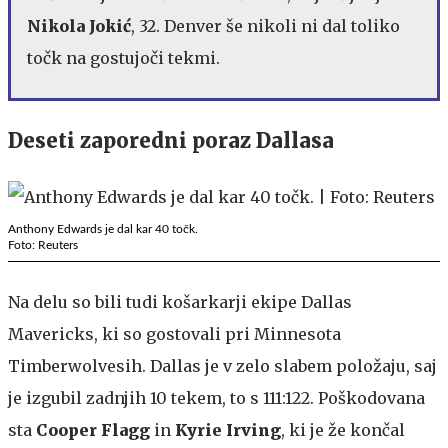
Nikola Jokić
, 32. Denver še nikoli ni dal toliko
točk na gostujoči tekmi.
Deseti zaporedni poraz Dallasa
Anthony Edwards je dal kar 40 točk.
Foto: Reuters
Na delu so bili tudi košarkarji ekipe Dallas
Mavericks, ki so gostovali pri Minnesota
Timberwolvesih. Dallas je v zelo slabem položaju, saj
je izgubil zadnjih 10 tekem, to s 111:122. Poškodovana
sta
Cooper Flagg
in
Kyrie Irving
, ki je že končal