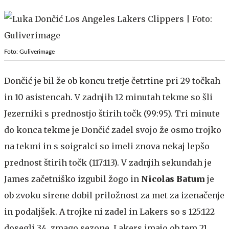
Foto: Guliverimage
Dončić je bil že ob koncu tretje četrtine pri 29 točkah
in 10 asistencah. V zadnjih 12 minutah tekme so šli
Jezerniki s prednostjo štirih točk (99:95). Tri minute
do konca tekme je Dončić zadel svojo že osmo trojko
na tekmi in s soigralci so imeli znova nekaj lepšo
prednost štirih točk (117:113). V zadnjih sekundah je
James začetniško izgubil žogo in
Nicolas Batum
je
ob zvoku sirene dobil priložnost za met za izenačenje
in podaljšek. A trojke ni zadel in Lakers so s 125:122
dosegli 34. zmago sezone. Lakers imajo ob tem 21