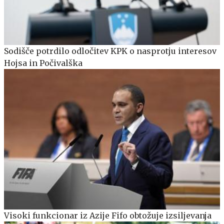
Sodišče potrdilo odločitev KPK o nasprotju interesov
Hojsa in Počivalška
Visoki funkcionar iz Azije Fifo obtožuje izsiljevanja