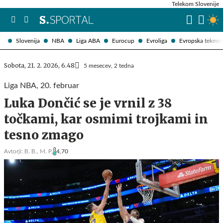
Telekom Slovenije
Slovenija
NBA
Liga ABA
Eurocup
Evroliga
Evropska tekmo
Sobota, 21. 2. 2026, 6.48
5 mesecev, 2 tedna
Liga NBA, 20. februar
Luka Dončić se je vrnil z 38
točkami, kar osmimi trojkami in
tesno zmago
Avtorji:
B. B.,
M. P.
4,70