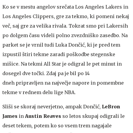
Ko se v mestu angelov srečata Los Angeles Lakers in
Los Angeles Clippers, gre za tekmo, ki pomeni nekaj
več, saj gre za velika rivala. Tokrat smo pri Lakersih
po dolgem času videli polno zvezdniško zasedbo. Na
parket se je vrnil tudi Luka Dončić, ki je pred tem
izpustil štiri tekme zaradi poškodbe stegenske
mišice. Na tekmi All Star je odigral le pet minut in
dosegel dve točki. Zdaj pa je bil po 14
dneh pripravljen na največje napore in pomembne
tekme v rednem delu lige NBA.
Sliši se skoraj neverjetno, ampak Dončić,
LeBron
James
in
Austin Reaves
so letos skupaj odigrali le
deset tekem, potem ko so vsem trem nagajale