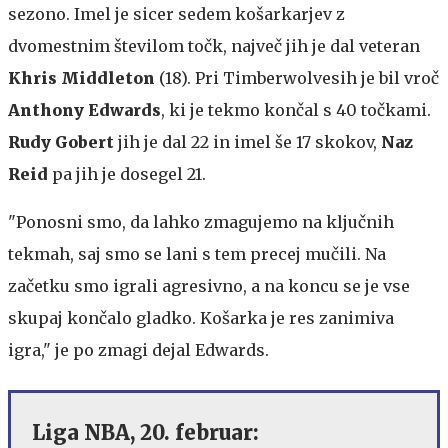
sezono. Imel je sicer sedem košarkarjev z
dvomestnim številom točk, največ jih je dal veteran
Khris Middleton
(18). Pri Timberwolvesih je bil vroč
Anthony Edwards
, ki je tekmo končal s 40 točkami.
Rudy Gobert
jih je dal 22 in imel še 17 skokov,
Naz
Reid
pa jih je dosegel 21.
"Ponosni smo, da lahko zmagujemo na ključnih
tekmah, saj smo se lani s tem precej mučili. Na
začetku smo igrali agresivno, a na koncu se je vse
skupaj končalo gladko. Košarka je res zanimiva
igra," je po zmagi dejal Edwards.
Liga NBA, 20. februar: