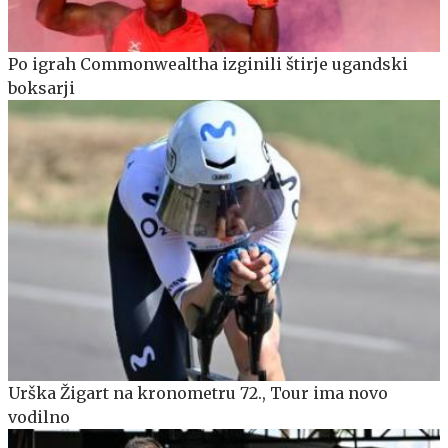
Po igrah Commonwealtha izginili štirje ugandski
boksarji
Urška Žigart na kronometru 72., Tour ima novo
vodilno