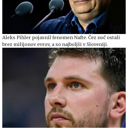
Aleks Pihler pojasnil fenomen Nafte. Čez noč ostali
brez milijonov evrov, a so najboljši v Sloveniji.