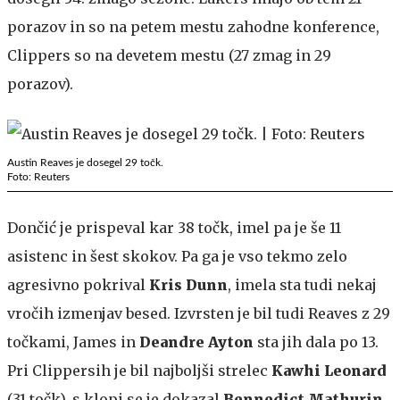
porazov in so na petem mestu zahodne konference,
Clippers so na devetem mestu (27 zmag in 29
porazov).
Austin Reaves je dosegel 29 točk.
Foto: Reuters
Dončić je prispeval kar 38 točk, imel pa je še 11
asistenc in šest skokov. Pa ga je vso tekmo zelo
agresivno pokrival
Kris Dunn
, imela sta tudi nekaj
vročih izmenjav besed. Izvrsten je bil tudi Reaves z 29
točkami, James in
Deandre Ayton
sta jih dala po 13.
Pri Clippersih je bil najboljši strelec
Kawhi Leonard
(31 točk), s klopi se je dokazal
Bennedict Mathurin