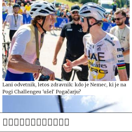
Lani odvetnik, letos zdravnik: kdo je Nemec, ki je na
Pogi Challengeu 'ušel' Pogačarju?