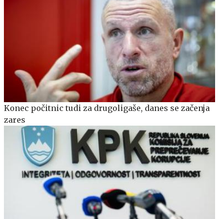
Konec počitnic tudi za drugoligaše, danes se začenja
zares