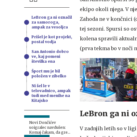
ekipo okoli njega. V nj
LeBron ga ni označil
Zahoda ne v končnici (o
za samoroga,
ampak za vesoljca
tej sezoni. Spursi so 
Prišel je kot projekt,
kolena spravili aktual
postal vodja
(prva tekma bo v noči n
San Antonio dobro
ve, kaj pomeni
številka ena
Šport mu je bil
položen v zibelko
Ni šel le v
telovadnico, ampak
tudi med menihe na
Kitajsko
LeBron ga ni o
Novi Dončićev
soigralec navdušen:
V zadnjih letih so v li
Komaj čakam, da grem