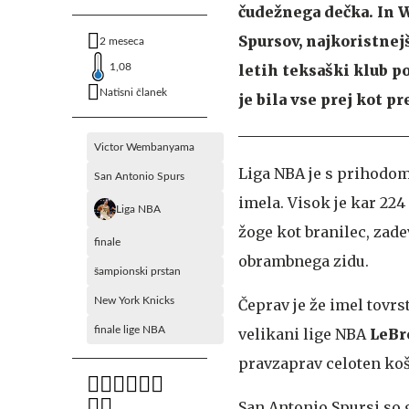
čudežnega dečka. In W
Spursov, najkoristnejš
2 meseca
1,08
letih teksaški klub p
Natisni članek
je bila vse prej kot pr
Victor Wembanyama
Liga NBA je s prihodo
San Antonio Spurs
imela. Visok je kar 224
Liga NBA
žoge kot branilec, zad
finale
obrambnega zidu.
šampionski prstan
New York Knicks
Čeprav je že imel tovrs
finale lige NBA
velikani lige NBA
LeBr
pravzaprav celoten koš
San Antonio Spursi so 