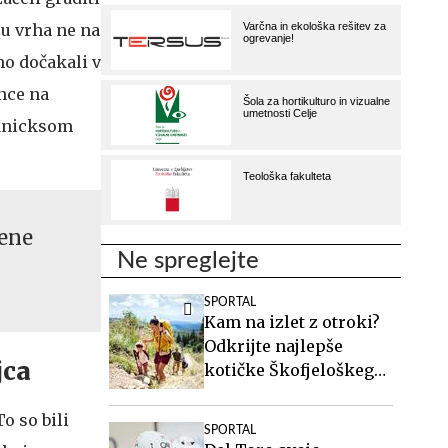
zu vrha ne na
mo dočakali v
ence na
 Knicksom
Cene
Ne spreglejte
SPORTAL
Kam na izlet z otroki?
Odkrijte najlepše
jca
kotičke Škofjeloškega
hribovja.
o so bili
SPORTAL