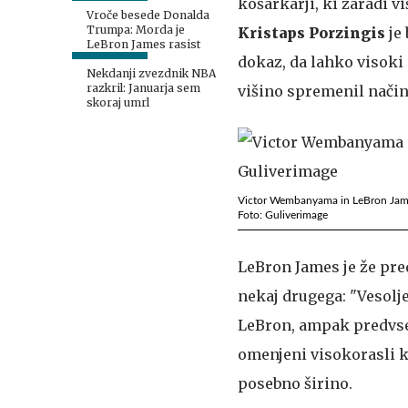
v Slovenijo
košarkarji, ki zaradi v
Vroče besede Donalda
Trumpa: Morda je
Kristaps Porzingis
je
LeBron James rasist
dokaz, da lahko visoki 
Nekdanji zvezdnik NBA
razkril: Januarja sem
višino spremenil način
skoraj umrl
Victor Wembanyama in LeBron James
Foto: Guliverimage
LeBron James je že pre
nekaj drugega: "Vesoljec
LeBron, ampak predvsem
omenjeni visokorasli k
posebno širino.