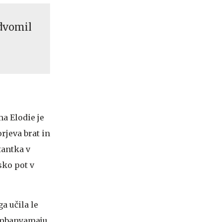
dvomil
a Elodie je
orjeva brat in
tantka v
sko pot v
 učila le
Wembanyamaju