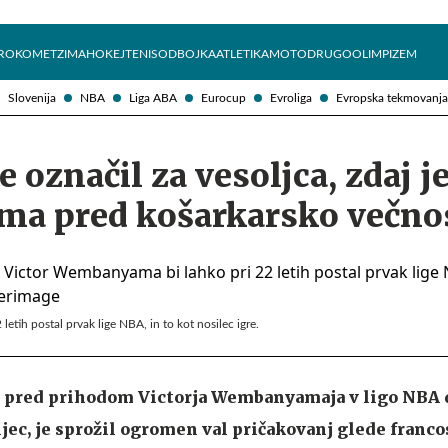
Želite prejemati e-novice?
Uživajmo pametno
ROKOMET
ZIMA
HOKEJ
TENIS
ODBOJKA
ATLETIKA
MOTO
DRUGO
OLIMPIZEM
Slovenija
NBA
Liga ABA
Eurocup
Evroliga
Evropska tekmovanja
 označil za vesoljca, zdaj j
a pred košarkarsko večno
tih postal prvak lige NBA, in to kot nosilec igre.
e pred prihodom Victorja Wembanyamaja v ligo NBA d
ec, je sprožil ogromen val pričakovanj glede franc