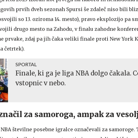
egovih prvih dveh sezonah Spursi še zdaleč niso bili bli
svojili so 13. oziroma 14. mesto), pravo eksplozijo pa s
osvojili drugo mesto na Zahodu, v finalu zahodne konfer
ne prvake, zdaj pa jih čaka veliki finale proti New York
a četrtek).
SPORTAL
Finale, ki ga je liga NBA dolgo čakala. 
vstopnic v nebo.
značil za samoroga, ampak za vesol
gi NBA številne posebne igralce označevali za samoroge. T