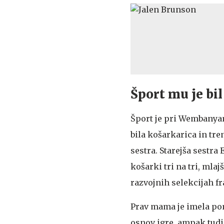
Šport mu je bil
Šport je pri Wembanya
bila košarkarica in tren
sestra. Starejša sestra
košarki tri na tri, ml
razvojnih selekcijah f
Prav mama je imela po
osnov igre, ampak tudi