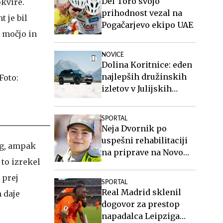
Del Toro svojo
okvire.
prihodnost vezal na
t je bil
Pogačarjevo ekipo UAE
z močjo in
NOVICE
Dolina Koritnice: eden
najlepših družinskih
izletov v Julijskih
Alpah
SPORTAL
Neja Dvornik po
uspešni rehabilitaciji
og, ampak
na priprave na Novo
 to izrekel
Zelandijo
 prej
SPORTAL
Real Madrid sklenil
 daje
dogovor za prestop
napadalca Leipziga