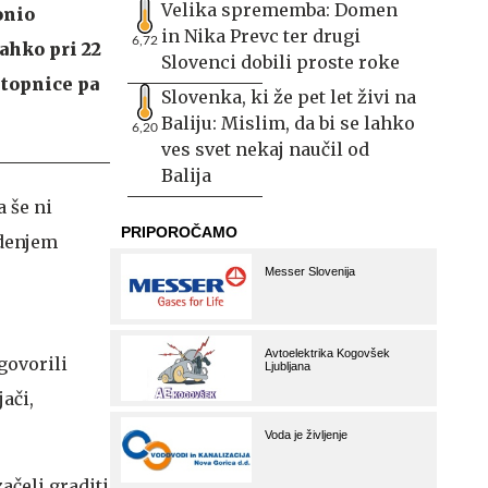
Velika sprememba: Domen
onio
in Nika Prevc ter drugi
6,72
ahko pri 22
Slovenci dobili proste roke
stopnice pa
Slovenka, ki že pet let živi na
Baliju: Mislim, da bi se lahko
6,20
ves svet nekaj naučil od
Balija
 še ni
odenjem
govorili
jači,
ačeli graditi