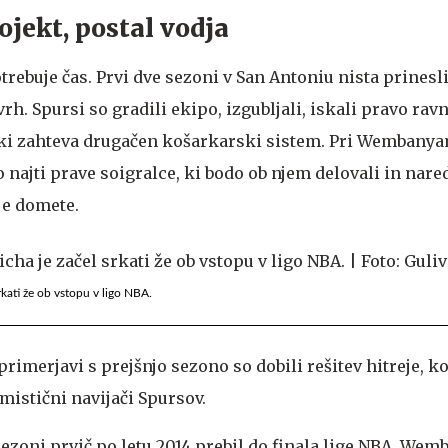
rojekt, postal vodja
potrebuje čas. Prvi dve sezoni v San Antoniu nista prinesl
h. Spursi so gradili ekipo, izgubljali, iskali pravo ravn
m, ki zahteva drugačen košarkarski sistem. Pri Wembanyam
 najti prave soigralce, ki bodo ob njem delovali in nare
je domete.
kati že ob vstopu v ligo NBA.
rimerjavi s prejšnjo sezono so dobili rešitev hitreje, ko
mistični navijači Spursov.
 sezoni prvič po letu 2014 prebil do finala lige NBA, We