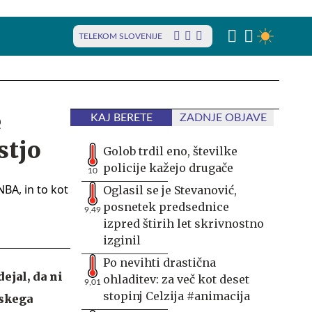
TELEKOM SLOVENIJE
e
KAJ BERETE
ZADNJE OBJAVE
stjo
Golob trdil eno, številke
policije kažejo drugače
10
Oglasil se je Stevanović,
posnetek predsednice
9,49
izpred štirih let skrivnostno
izginil
Po nevihti drastična
ejal, da ni
ohladitev: za več kot deset
9,01
stopinj Celzija #animacija
oskega