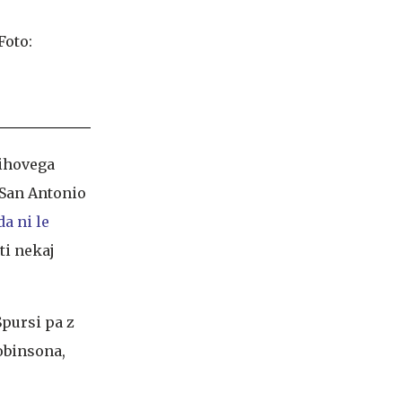
jihovega
 San Antonio
da ni le
ti nekaj
Spursi pa z
obinsona,