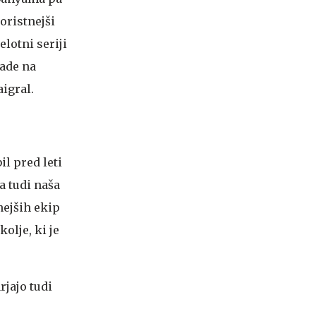
oristnejši
elotni seriji
kade na
aigral.
bil pred leti
la tudi naša
nejših ekip
olje, ki je
jajo tudi