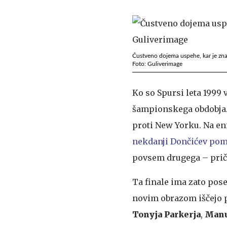
Čustveno dojema uspehe, kar je znak,
Foto: Guliverimage
Ko so Spursi leta 1999 
šampionskega obdobja. Z
proti New Yorku. Na en
nekdanji Dončićev po
povsem drugega – priča
Ta finale ima zato pose
novim obrazom iščejo p
Tonyja
Parkerja
,
Manu