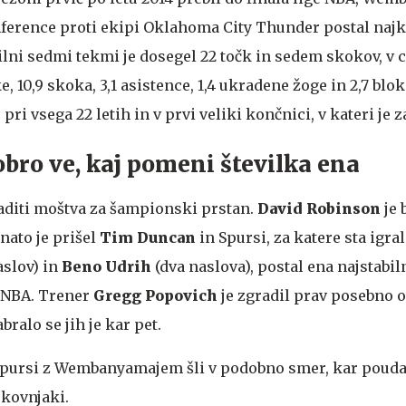
nference proti ekipi Oklahoma City Thunder postal najk
čilni sedmi tekmi je dosegel 22 točk in sedem skokov, v c
e, 10,9 skoka, 3,1 asistence, 1,4 ukradene žoge in 2,7 blo
ri vsega 22 letih in v prvi veliki končnici, v kateri je z
bro ve, kaj pomeni številka ena
aditi moštva za šampionski prstan.
David Robinson
je 
nato je prišel
Tim
Duncan
in Spursi, za katere sta igra
aslov) in
Beno Udrih
(dva naslova), postal ena najstabil
i NBA. Trener
Gregg Popovich
je zgradil prav posebno ok
ralo se jih je kar pet.
 Spursi z Wembanyamajem šli v podobno smer, kar poudar
okovnjaki.