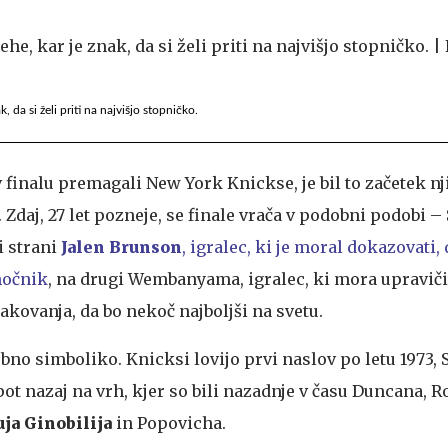
 da si želi priti na najvišjo stopničko.
v finalu premagali New York Knickse, je bil to začetek n
daj, 27 let pozneje, se finale vrača v podobni podobi –
i strani
Jalen Brunson
, igralec, ki je moral dokazovati, 
močnik
, na drugi Wembanyama, igralec, ki mora upraviči
kovanja, da bo nekoč najboljši na svetu.
bno simboliko. Knicksi lovijo prvi naslov po letu 1973, 
ot nazaj na vrh, kjer so bili nazadnje v času Duncana, R
ja Ginobilija
in Popovicha.