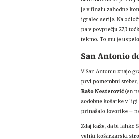
je v finalu zahodne ko
igralec serije. Na odlo
pa v povprečju 27,3 točk
tekmo. To mu je uspelo p
San Antonio do
V San Antoniu znajo gr
prvi pomembni steber, 
Rašo Nesterović
(en n
sodobne košarke v lig
prinašalo lovorike – nab
Zdaj kaže, da bi lahko
veliki košarkarski str