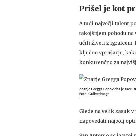
Prišel je kot p
A tudi največji talent 
takojšnjem pohodu na vr
učili živeti z igralce
ključno vprašanje, kako
konkurenčno za najviš
Znanje Gregga Popovicha je začel sr
Foto: Guliverimage
Glede na velik zasuk v p
napovedati najbolj opti
San Antonio se je v tej