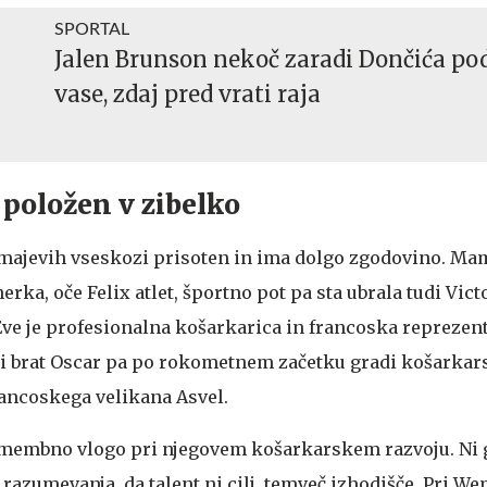
SPORTAL
Jalen Brunson nekoč zaradi Dončića po
vase, zdaj pred vrati raja
 položen v zibelko
majevih vseskozi prisoten in ima dolgo zgodovino. Mam
erka, oče Felix atlet, športno pot pa sta ubrala tudi Vict
 Eve je profesionalna košarkarica in francoska reprezen
ajši brat Oscar pa po rokometnem začetku gradi košarkar
rancoskega velikana Asvel.
membno vlogo pri njegovem košarkarskem razvoju. Ni ga
 razumevanja, da talent ni cilj, temveč izhodišče. Pri 