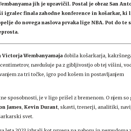
embanyama jih je upravičil. Postal je obraz San Ant
i igralec finala zahodne konference in košarkar, ki l
opelje do novega naslova prvaka lige NBA. Pot do te 
eprosta.
m
Victorja Wembanyamaja
dobila košarkarja, kakršnega
 centimetrov, navdušuje pa z gibljivostjo ob tej višini, v
evanjem za tri točke, igro pod košem in postavljanjem
tne sposobnosti, je v ligo prišel z bremenom. O njem so 
on James
,
Kevin Durant
, skavti, trenerji, analitiki, navi
arkarski svet.
ga leta 2023 izbrali kot prvega na naboru in nemudoma z