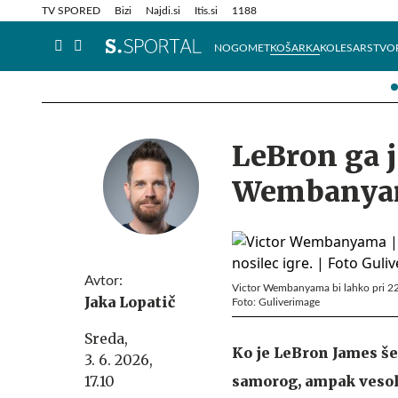
Info in obvestila
Tehnik
TV SPORED
Bizi
Najdi.si
Itis.si
1188
NOGOMET
KOŠARKA
KOLESARSTVO
LeBron ga je
Wembanyam
Avtor:
Victor Wembanyama bi lahko pri 22 le
Jaka Lopatič
Foto: Guliverimage
Sreda,
Ko je LeBron James š
3. 6. 2026,
17.10
samorog, ampak vesolj