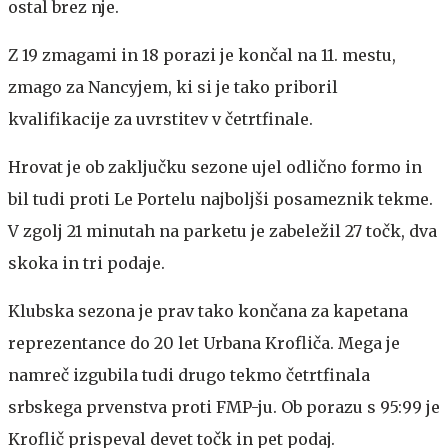
ostal brez nje.
Z 19 zmagami in 18 porazi je končal na 11. mestu,
zmago za Nancyjem, ki si je tako priboril
kvalifikacije za uvrstitev v četrtfinale.
Hrovat je ob zaključku sezone ujel odlično formo in
bil tudi proti Le Portelu najboljši posameznik tekme.
V zgolj 21 minutah na parketu je zabeležil 27 točk, dva
skoka in tri podaje.
Klubska sezona je prav tako končana za kapetana
reprezentance do 20 let Urbana Krofliča. Mega je
namreč izgubila tudi drugo tekmo četrtfinala
srbskega prvenstva proti FMP-ju. Ob porazu s 95:99 je
Kroflič prispeval devet točk in pet podaj.