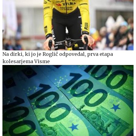
Na dirki, ki jo je Roglič odpovedal, prva etapa
kolesarjema Visme