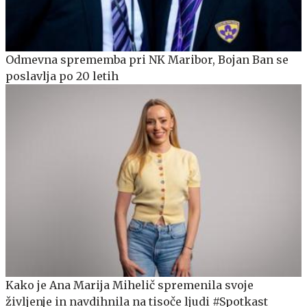
Odmevna sprememba pri NK Maribor, Bojan Ban se
poslavlja po 20 letih
Kako je Ana Marija Mihelič spremenila svoje
življenje in navdihnila na tisoče ljudi #Spotkast