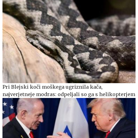
Pri Blejski koči moškega ugriznila kača,
najverjetneje modras: odpeljali so ga s helikopterjem