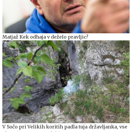
Matjaž Kek odhaja v deželo pravljic?
V Sočo pri Velikih koritih padla tuja državljanka, vse