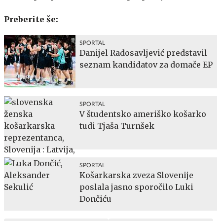
Preberite še:
SPORTAL
Danijel Radosavljević predstavil
seznam kandidatov za domače EP
SPORTAL
V študentsko ameriško košarko
tudi Tjaša Turnšek
SPORTAL
Košarkarska zveza Slovenije
poslala jasno sporočilo Luki
Dončiću