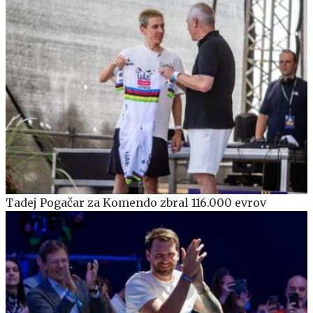
Tadej Pogačar za Komendo zbral 116.000 evrov