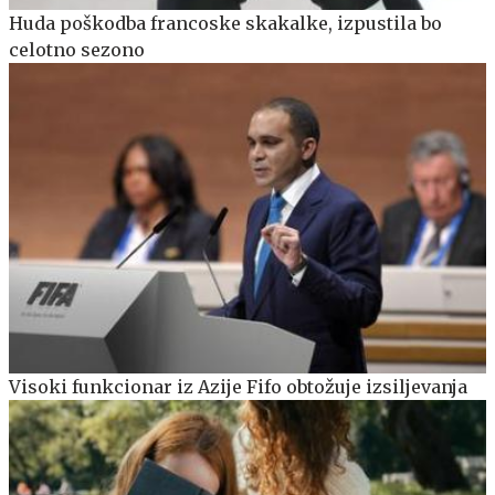
Huda poškodba francoske skakalke, izpustila bo
celotno sezono
Visoki funkcionar iz Azije Fifo obtožuje izsiljevanja