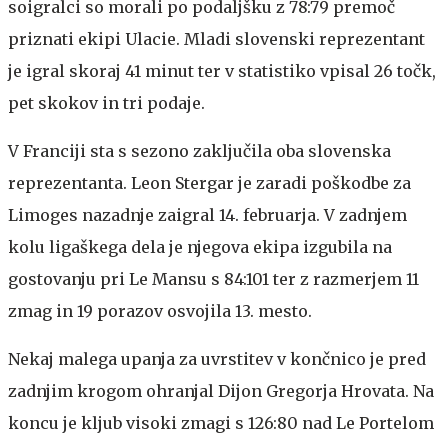
soigralci so morali po podaljšku z 78:79 premoč
priznati ekipi Ulacie. Mladi slovenski reprezentant
je igral skoraj 41 minut ter v statistiko vpisal 26 točk,
pet skokov in tri podaje.
V Franciji sta s sezono zaključila oba slovenska
reprezentanta. Leon Stergar je zaradi poškodbe za
Limoges nazadnje zaigral 14. februarja. V zadnjem
kolu ligaškega dela je njegova ekipa izgubila na
gostovanju pri Le Mansu s 84:101 ter z razmerjem 11
zmag in 19 porazov osvojila 13. mesto.
Nekaj malega upanja za uvrstitev v končnico je pred
zadnjim krogom ohranjal Dijon Gregorja Hrovata. Na
koncu je kljub visoki zmagi s 126:80 nad Le Portelom