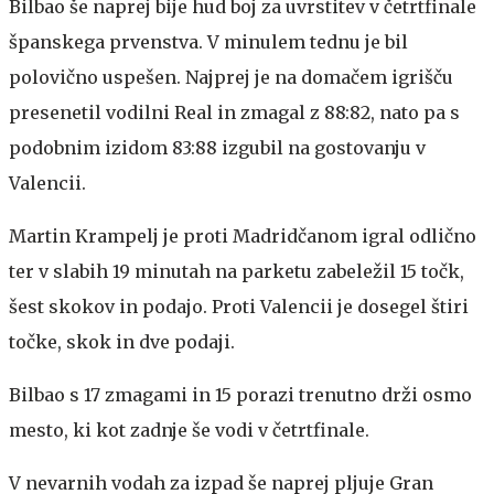
Bilbao še naprej bije hud boj za uvrstitev v četrtfinale
španskega prvenstva. V minulem tednu je bil
polovično uspešen. Najprej je na domačem igrišču
presenetil vodilni Real in zmagal z 88:82, nato pa s
podobnim izidom 83:88 izgubil na gostovanju v
Valencii.
Martin Krampelj je proti Madridčanom igral odlično
ter v slabih 19 minutah na parketu zabeležil 15 točk,
šest skokov in podajo. Proti Valencii je dosegel štiri
točke, skok in dve podaji.
Bilbao s 17 zmagami in 15 porazi trenutno drži osmo
mesto, ki kot zadnje še vodi v četrtfinale.
V nevarnih vodah za izpad še naprej pljuje Gran