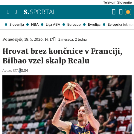
Telekom Slovenije
Slovenija
NBA
Liga ABA
Eurocup
Evroliga
Evropska tekmo
Ponedeljek, 18. 5. 2026, 14.17
2 meseca, 2 tedna
Hrovat brez končnice v Franciji,
Bilbao vzel skalp Realu
Avtor:
STA
0,04