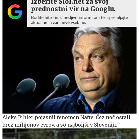
Izberite Siol.net za svoj
prednostni vir na Googlu.
Bodite hitro in zanesljivo informirani ter spremljajte
aktualne in zanimive vsebine.
Aleks Pihler pojasnil fenomen Nafte. Čez noč ostali
brez milijonov evrov, a so najboljši v Sloveniji.