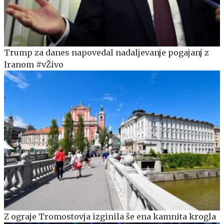
Trump za danes napovedal nadaljevanje pogajanj z
Iranom #vŽivo
Z ograje Tromostovja izginila še ena kamnita krogla