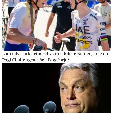
Lani odvetnik, letos zdravnik: kdo je Nemec, ki je na
Pogi Challengeu 'ušel' Pogačarju?