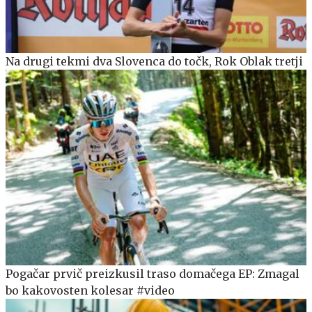
Na drugi tekmi dva Slovenca do točk, Rok Oblak tretji
Pogačar prvič preizkusil traso domačega EP: Zmagal
bo kakovosten kolesar #video