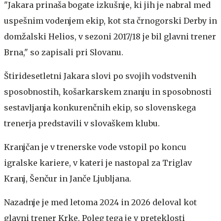
"Jakara prinaša bogate izkušnje, ki jih je nabral med
uspešnim vodenjem ekip, kot sta črnogorski Derby in
domžalski Helios, v sezoni 2017/18 je bil glavni trener
Brna," so zapisali pri Slovanu.
Štiridesetletni Jakara slovi po svojih vodstvenih
sposobnostih, košarkarskem znanju in sposobnosti
sestavljanja konkurenčnih ekip, so slovenskega
trenerja predstavili v slovaškem klubu.
Kranjčan je v trenerske vode vstopil po koncu
igralske kariere, v kateri je nastopal za Triglav
Kranj, Šenčur in Janče Ljubljana.
Nazadnje je med letoma 2024 in 2026 deloval kot
glavni trener Krke. Poleg tega je v preteklosti