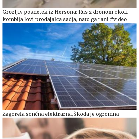
Grozljiv posnetek iz Hersona: Rus z dronom okoli
kombija lovi prodajalca sadja, nato ga rani #video
Zagorela sončna elektrarna, škoda je ogromna