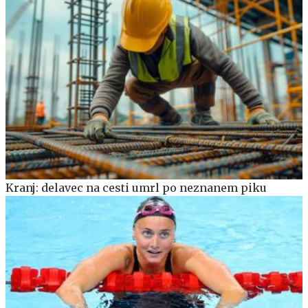
Kranj: delavec na cesti umrl po neznanem piku