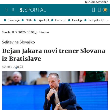
Telekom Slovenije
Slovenija
NBA
Liga ABA
Eurocup
Evroliga
Evropska tekmo
Sreda, 8. 7. 2026, 15.01
4 tedne
Selitev na Slovaško
Dejan Jakara novi trener Slovana
iz Bratislave
Avtor:
STA
0,02