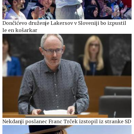
Dončićevo druženje Lakersov v Sloveniji bo izpustil
le en košarkar
Nekdanji poslanec Franc Trček izstopil iz stranke SD