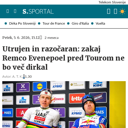
Telekom Slovenije
Dirka Po Sloveniji
Tour de France
Giro d'Italia
Vuelta
Petek, 5. 6. 2026, 15.12
2 meseca
Utrujen in razočaran: zakaj
Remco Evenepoel pred Tourom ne
bo več dirkal
Avtor:
A. T. K.
1,30