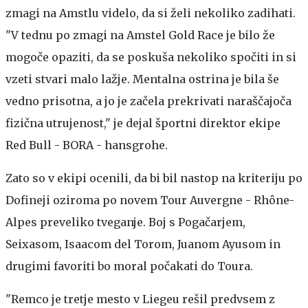
zmagi na Amstlu videlo, da si želi nekoliko zadihati.
"V tednu po zmagi na Amstel Gold Race je bilo že
mogoče opaziti, da se poskuša nekoliko spočiti in si
vzeti stvari malo lažje. Mentalna ostrina je bila še
vedno prisotna, a jo je začela prekrivati naraščajoča
fizična utrujenost," je dejal športni direktor ekipe
Red Bull - BORA - hansgrohe.
Zato so v ekipi ocenili, da bi bil nastop na kriteriju po
Dofineji oziroma po novem Tour Auvergne - Rhône-
Alpes preveliko tveganje. Boj s Pogačarjem,
Seixasom, Isaacom del Torom, Juanom Ayusom in
drugimi favoriti bo moral počakati do Toura.
"Remco je tretje mesto v Liegeu rešil predvsem z