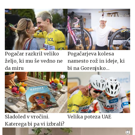
Pogačar razkril veliko
Pogačarjeva kolesa
željo, ki mu še vedno ne
namesto rož in ideje, ki
da miru
bi na Gorenjsko
privabljale turiste še
desetletja
Sladoled v vročini.
Velika poteza UAE
Katerega bi pa vi izbrali?