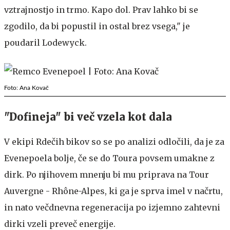
vztrajnostjo in trmo. Kapo dol. Prav lahko bi se
zgodilo, da bi popustil in ostal brez vsega," je
poudaril Lodewyck.
Foto: Ana Kovač
"Dofineja" bi več vzela kot dala
V ekipi Rdečih bikov so se po analizi odločili, da je za
Evenepoela bolje, če se do Toura povsem umakne z
dirk. Po njihovem mnenju bi mu priprava na Tour
Auvergne - Rhône-Alpes, ki ga je sprva imel v načrtu,
in nato večdnevna regeneracija po izjemno zahtevni
dirki vzeli preveč energije.