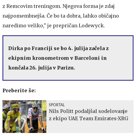
z Remcovim treningom. Njegova forma je zdaj
najpomembnejša. Če bo ta dobra, lahko običajno
naredimo veliko," je prepričan Lodewyck.
Dirka po Franciji se bo 4. julija začela z
ekipnim kronometrom v Barceloni in
končala 26. julija v Parizu.
Preberite še:
SPORTAL
Nils Politt podaljšal sodelovanje
z ekipo UAE Team Emirates-XRG