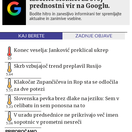
prednostni vir na Googlu.
Bodite hitro in zanesljivo informirani ter spremljajte
aktualne in zanimive vsebine.
KAJ BERETE
ZADNJE OBJAVE
Konec veselja: Janković preklical ukrep
10
Skrb vzbujajoč trend preplavil Rusijo
5,64
Klakočar Zupančičeva in Rop sta se odločila
za dve potezi
5,51
Slovenska pevka brez dlake na jeziku: Sem v
celibatu in sem ponosna na to
5,23
V uradu predsednice ne prikrivajo več imen
sopotnic v prometni nesreči
5,06