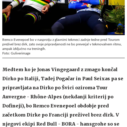
Remco Evenepoel bo v nasprotju z glavnimi tekmeci zadnje tedne pred Tourom
preživel brez dirk, zato svoje pripravljenosti ne bo preverjal v tekmovalnem ritmu,
ampak izključno na treningih.
Foto: Guliverimage
Medtem ko je Jonas Vingegaard z zmago končal
Dirko po Italiji, Tadej Pogačar in Paul Seixas pa se
pripravljata na Dirko po Švici oziroma Tour
Auvergne - Rhône-Alpes (nekdanji kriterij po
Dofineji), bo Remco Evenepoel obdobje pred
začetkom Dirke po Franciji preživel brez dirk. V
njegovi ekipi Red Bull - BORA - hansgrohe so se