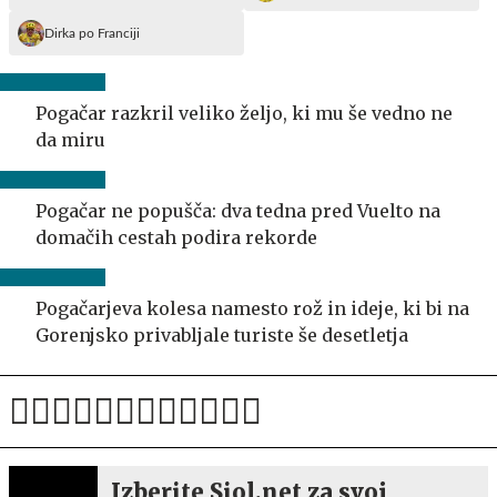
Dirka po Franciji
Pogačar razkril veliko željo, ki mu še vedno ne
da miru
Pogačar ne popušča: dva tedna pred Vuelto na
domačih cestah podira rekorde
Pogačarjeva kolesa namesto rož in ideje, ki bi na
Gorenjsko privabljale turiste še desetletja
Izberite Siol.net za svoj