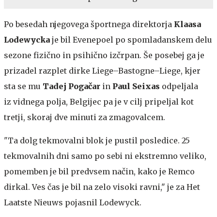
Po besedah njegovega športnega direktorja
Klaasa
Lodewycka
je bil Evenepoel po spomladanskem delu
sezone fizično in psihično izčrpan. Še posebej ga je
prizadel razplet dirke Liege–Bastogne–Liege, kjer
sta se mu
Tadej Pogačar
in
Paul Seixas
odpeljala
iz vidnega polja, Belgijec pa je v cilj pripeljal kot
tretji, skoraj dve minuti za zmagovalcem.
"Ta dolg tekmovalni blok je pustil posledice. 25
tekmovalnih dni samo po sebi ni ekstremno veliko,
pomemben je bil predvsem način, kako je Remco
dirkal. Ves čas je bil na zelo visoki ravni," je za Het
Laatste Nieuws pojasnil Lodewyck.