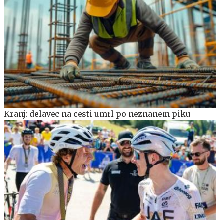
Kranj: delavec na cesti umrl po neznanem piku