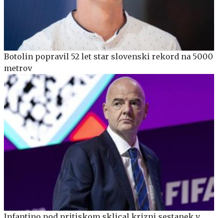
Botolin popravil 52 let star slovenski rekord na 5000
metrov
Infantino pod pritiskom sklical krizni sestanek v