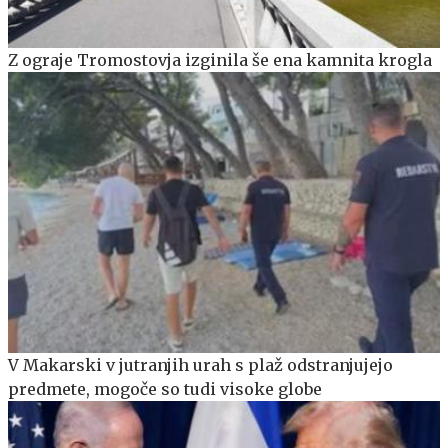
Z ograje Tromostovja izginila še ena kamnita krogla
V Makarski v jutranjih urah s plaž odstranjujejo
predmete, mogoče so tudi visoke globe