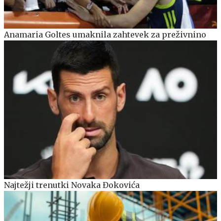
Anamaria Goltes umaknila zahtevek za preživnino
Najtežji trenutki Novaka Đokovića