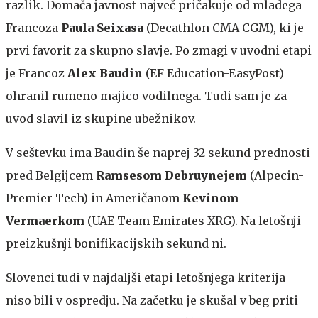
razlik. Domača javnost največ pričakuje od mladega
Francoza
Paula Seixasa
(Decathlon CMA CGM), ki je
prvi favorit za skupno slavje. Po zmagi v uvodni etapi
je Francoz
Alex Baudin
(EF Education-EasyPost)
ohranil rumeno majico vodilnega. Tudi sam je za
uvod slavil iz skupine ubežnikov.
V seštevku ima Baudin še naprej 32 sekund prednosti
pred Belgijcem
Ramsesom Debruynejem
(Alpecin-
Premier Tech) in Američanom
Kevinom
Vermaerkom
(UAE Team Emirates-XRG). Na letošnji
preizkušnji bonifikacijskih sekund ni.
Slovenci tudi v najdaljši etapi letošnjega kriterija
niso bili v ospredju. Na začetku je skušal v beg priti