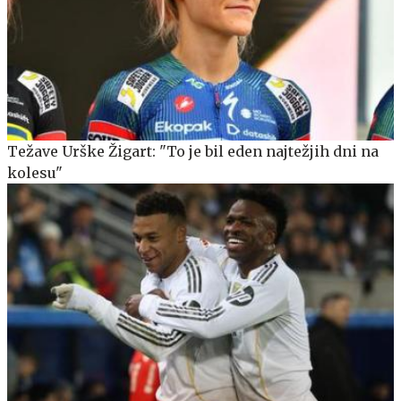
Težave Urške Žigart: "To je bil eden najtežjih dni na
kolesu"