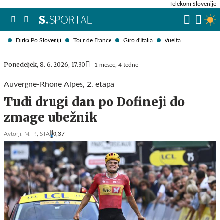
Telekom Slovenije
Dirka Po Sloveniji
Tour de France
Giro d'Italia
Vuelta
Ponedeljek, 8. 6. 2026, 17.30
1 mesec, 4 tedne
Auvergne-Rhone Alpes, 2. etapa
Tudi drugi dan po Dofineji do
zmage ubežnik
Avtorji:
M. P.,
STA
0,37