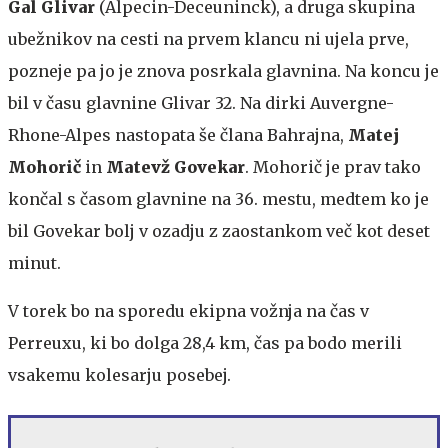
Gal Glivar
(Alpecin-Deceuninck), a druga skupina
ubežnikov na cesti na prvem klancu ni ujela prve,
pozneje pa jo je znova posrkala glavnina. Na koncu je
bil v času glavnine Glivar 32. Na dirki Auvergne-
Rhone-Alpes nastopata še člana Bahrajna,
Matej
Mohorič
in
Matevž Govekar
. Mohorič je prav tako
končal s časom glavnine na 36. mestu, medtem ko je
bil Govekar bolj v ozadju z zaostankom več kot deset
minut.
V torek bo na sporedu ekipna vožnja na čas v
Perreuxu, ki bo dolga 28,4 km, čas pa bodo merili
vsakemu kolesarju posebej.