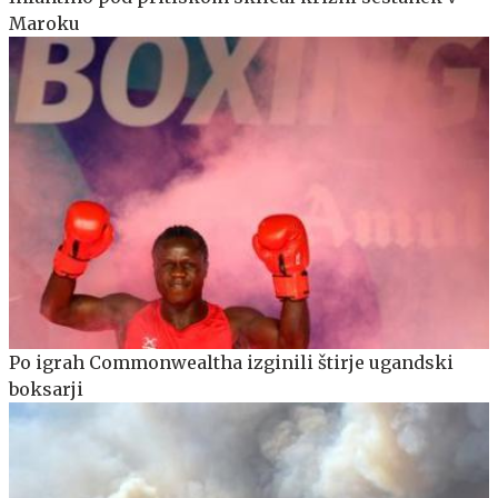
Maroku
Po igrah Commonwealtha izginili štirje ugandski
boksarji