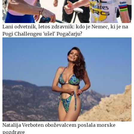
Lani odvetnik, letos zdravnik: kdo je Nemec, ki je na
Pogi Challengeu 'ušel' Pogačarju?
Natalija Verboten oboževalcem poslala morske
pozdrave