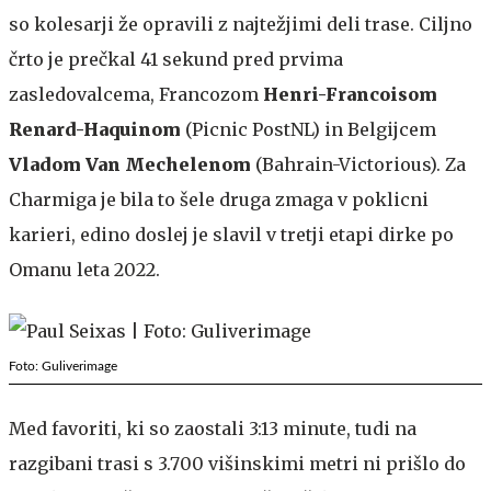
so kolesarji že opravili z najtežjimi deli trase. Ciljno
črto je prečkal 41 sekund pred prvima
zasledovalcema, Francozom
Henri-Francoisom
Renard-Haquinom
(Picnic PostNL) in Belgijcem
Vladom Van Mechelenom
(Bahrain-Victorious). Za
Charmiga je bila to šele druga zmaga v poklicni
karieri, edino doslej je slavil v tretji etapi dirke po
Omanu leta 2022.
Foto: Guliverimage
Med favoriti, ki so zaostali 3:13 minute, tudi na
razgibani trasi s 3.700 višinskimi metri ni prišlo do