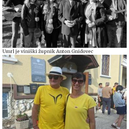
Umrl je viniški župnik Anton Gnidovec