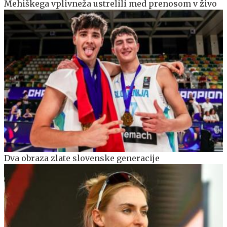
Mehiškega vplivneža ustrelili med prenosom v živo
Dva obraza zlate slovenske generacije