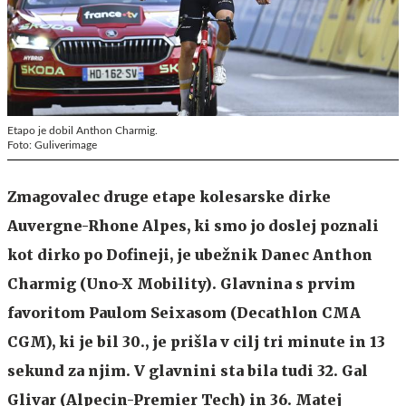
Etapo je dobil Anthon Charmig.
Foto: Guliverimage
Zmagovalec druge etape kolesarske dirke
Auvergne-Rhone Alpes, ki smo jo doslej poznali
kot dirko po Dofineji, je ubežnik Danec Anthon
Charmig (Uno-X Mobility). Glavnina s prvim
favoritom Paulom Seixasom (Decathlon CMA
CGM), ki je bil 30., je prišla v cilj tri minute in 13
sekund za njim. V glavnini sta bila tudi 32. Gal
Glivar (Alpecin-Premier Tech) in 36. Matej