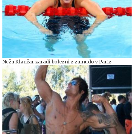
Neža Klančar zaradi bolezni z zamudo v Pariz