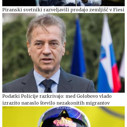
Piranski svetniki razveljavili prodajo zemljišč v Fiesi
Podatki Policije razkrivajo: med Golobovo vlado
izrazito naraslo število nezakonitih migrantov