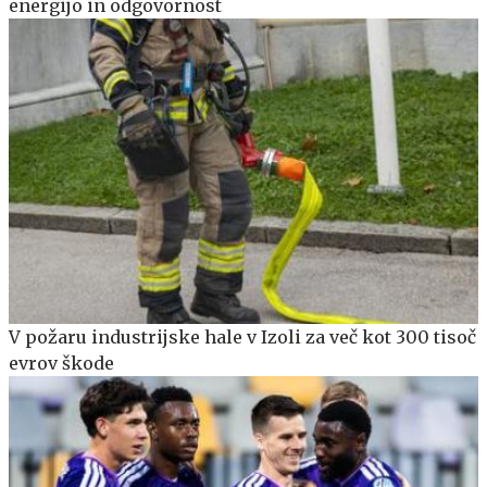
energijo in odgovornost
V požaru industrijske hale v Izoli za več kot 300 tisoč
evrov škode