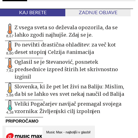
KAJ BERETE
ZADNJE OBJAVE
Z vsega sveta so deževala opozorila, da se
lahko zgodi najhujše. Zdaj se je.
8,67
Po nevihti drastična ohladitev: za več kot
deset stopinj Celzija #animacija
8,80
Oglasil se je Stevanović, posnetek
predsednice izpred štirih let skrivnostno
7,82
izginil
Slovenka, ki že pet let živi na Baliju: Mislim,
da bi se lahko ves svet nekaj naučil od Balija
5,88
Veliki Pogačarjev navijač premagal svojega
vzornika: Življenjski cilj izpolnjen
4,38