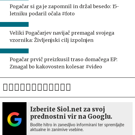
Pogačar si ga je zapomnil in držal besedo: 15-
letniku podaril očala #foto
Veliki Pogačarjev navijač premagal svojega
vzornika: Življenjski cilj izpolnjen
Pogačar prvič preizkusil traso domačega EP:
Zmagal bo kakovosten kolesar #video
Izberite Siol.net za svoj
prednostni vir na Googlu.
Bodite hitro in zanesljivo informirani ter spremljajte
aktualne in zanimive vsebine.