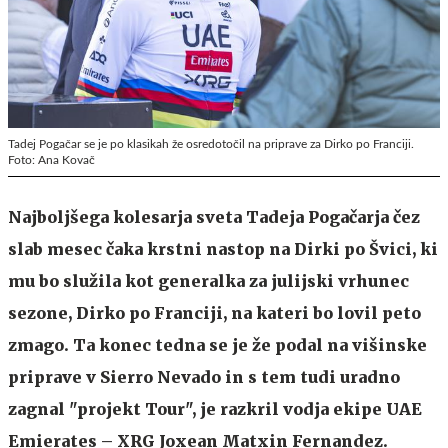
Tadej Pogačar se je po klasikah že osredotočil na priprave za Dirko po Franciji.
Foto: Ana Kovač
Najboljšega kolesarja sveta Tadeja Pogačarja čez
slab mesec čaka krstni nastop na Dirki po Švici, ki
mu bo služila kot generalka za julijski vrhunec
sezone, Dirko po Franciji, na kateri bo lovil peto
zmago. Ta konec tedna se je že podal na višinske
priprave v Sierro Nevado in s tem tudi uradno
zagnal "projekt Tour", je razkril vodja ekipe UAE
Emierates – XRG Joxean Matxin Fernandez.