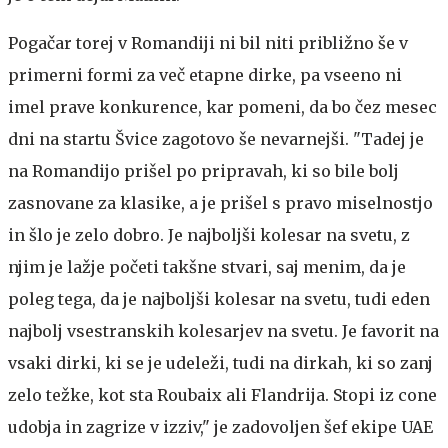
Pogačar torej v Romandiji ni bil niti približno še v
primerni formi za več etapne dirke, pa vseeno ni
imel prave konkurence, kar pomeni, da bo čez mesec
dni na startu Švice zagotovo še nevarnejši. "Tadej je
na Romandijo prišel po pripravah, ki so bile bolj
zasnovane za klasike, a je prišel s pravo miselnostjo
in šlo je zelo dobro. Je najboljši kolesar na svetu, z
njim je lažje početi takšne stvari, saj menim, da je
poleg tega, da je najboljši kolesar na svetu, tudi eden
najbolj vsestranskih kolesarjev na svetu. Je favorit na
vsaki dirki, ki se je udeleži, tudi na dirkah, ki so zanj
zelo težke, kot sta Roubaix ali Flandrija. Stopi iz cone
udobja in zagrize v izziv," je zadovoljen šef ekipe UAE