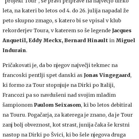
"projekt Tour", se pravi priprave na največjo dirko
leta, na kateri bo letos od 4. do 26. julija napadal že
peto skupno zmago, s katero bi se vpisal v klub
rekorderjev Toura, v katerem so še legende
Jacques
Anquetil, Eddy Meckx, Bernard Hinault
in
Miguel
Indurain
.
Pričakovati je, da bo njegov največji tekmec na
francoski pentlji spet danski as
Jonas Vingegaard
,
ki formo za Tour stopnjuje na Dirki po Italiji,
Francozi pa so navdušeni nad svojim mladim
šampionom
Paulom Seixasom
, ki bo letos debitiral
na Touru. Pogačarja, za katerega je znano, da je Tour
zanj bolj obveznost, kot strast, junija čaka še krstni
nastop na Dirki po Švici, ki bo šele njegova druga