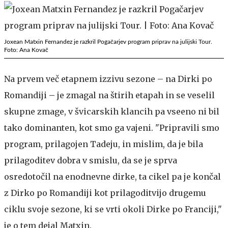
Joxean Matxin Fernandez je razkril Pogačarjev program priprav na julijski Tour.
Foto: Ana Kovač
Na prvem več etapnem izzivu sezone – na Dirki po
Romandiji – je zmagal na štirih etapah in se veselil
skupne zmage, v švicarskih klancih pa vseeno ni bil
tako dominanten, kot smo ga vajeni. "Pripravili smo
program, prilagojen Tadeju, in mislim, da je bila
prilagoditev dobra v smislu, da se je sprva
osredotočil na enodnevne dirke, ta cikel pa je končal
z Dirko po Romandiji kot prilagoditvijo drugemu
ciklu svoje sezone, ki se vrti okoli Dirke po Franciji,"
je o tem dejal Matxin.