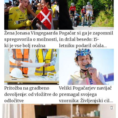
Žena Jonasa Vingegaarda
Pogačar si ga je zapomnil
spregovorila o možnosti,
in držal besedo: 15-
ki je vse bolj realna
letniku podaril očala
#foto
Pritožba na gradbeno
Veliki Pogačarjev navijač
dovoljenje: od vložitve do
premagal svojega
odločitve
vzornika: Življenjski cilj
izpolnjen