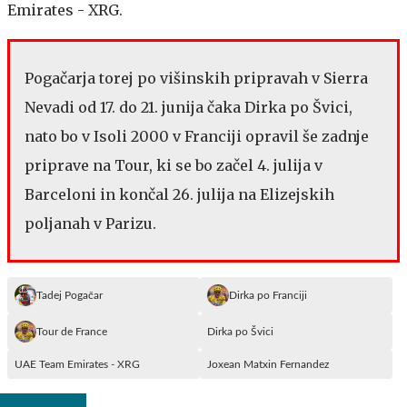
Emirates - XRG.
Pogačarja torej po višinskih pripravah v Sierra
Nevadi od 17. do 21. junija čaka Dirka po Švici,
nato bo v Isoli 2000 v Franciji opravil še zadnje
priprave na Tour, ki se bo začel 4. julija v
Barceloni in končal 26. julija na Elizejskih
poljanah v Parizu.
Tadej Pogačar
Dirka po Franciji
Tour de France
Dirka po Švici
UAE Team Emirates - XRG
Joxean Matxin Fernandez