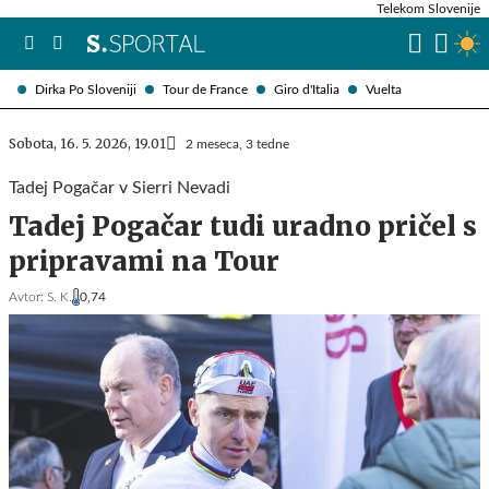
Telekom Slovenije
Dirka Po Sloveniji
Tour de France
Giro d'Italia
Vuelta
Sobota, 16. 5. 2026, 19.01
2 meseca, 3 tedne
Tadej Pogačar v Sierri Nevadi
Tadej Pogačar tudi uradno pričel s
pripravami na Tour
Avtor:
S. K.
0,74