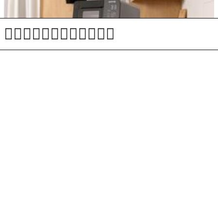
V eni minuti do ledene osvežitve
Predplačniški Mobi
Do 31. 8. vključite paket Mobi A, B ali C v aplikaciji Moj Mobi in prvih 6 mesecev