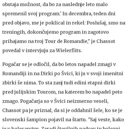
obstaja možnost, da bo za naslednje leto malo
spremenil svoj program.' In decembra, teden dni
pred objavo, me je poklical in rekel: Poslušaj, smo na
treningih, dokončujemo program in zagotovo
prihajamo na tvoj Tour de Romandie," je Chassot
povedal v intervjuju za Wielerflits.
Pogačar se je odločil, da bo letos napadel zmagi v
Romandiji in na Dirki po Švici, ki ju v svoji imenitni
zbirki še nima. To sta zanj tudi edini etapni dirki
pred julijskim Tourom, na katerem bo napadel peto
zmago. Pogačarja so v Švici neizmerno veseli,
Chassot pa je priznal, da si je oddahnil šele, ko se je
slovenski šampion pojavil na štartu. "Saj veste, kako
je v kolesarstvu. Zaradi številnih padcev in bolezni