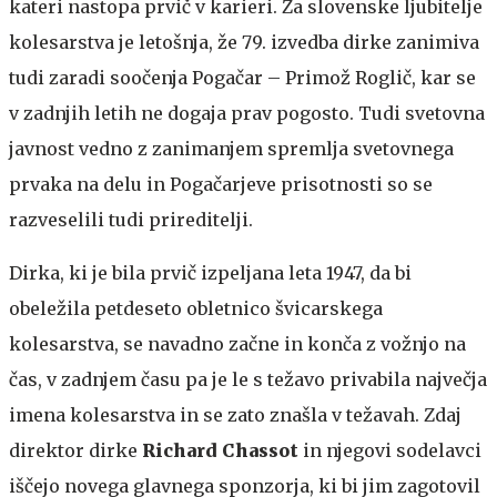
kateri nastopa prvič v karieri. Za slovenske ljubitelje
kolesarstva je letošnja, že 79. izvedba dirke zanimiva
tudi zaradi soočenja Pogačar – Primož Roglič, kar se
v zadnjih letih ne dogaja prav pogosto. Tudi svetovna
javnost vedno z zanimanjem spremlja svetovnega
prvaka na delu in Pogačarjeve prisotnosti so se
razveselili tudi prireditelji.
Dirka, ki je bila prvič izpeljana leta 1947, da bi
obeležila petdeseto obletnico švicarskega
kolesarstva, se navadno začne in konča z vožnjo na
čas, v zadnjem času pa je le s težavo privabila največja
imena kolesarstva in se zato znašla v težavah. Zdaj
direktor dirke
Richard Chassot
in njegovi sodelavci
iščejo novega glavnega sponzorja, ki bi jim zagotovil