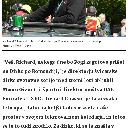
Richard Chassot je le dočakal Tadeja Pogačarja na svoji Romandiji.
Foto: Guliverimage
"Veš, Richard, nekega dne bo Pogi zagotovo prišel
na Dirko po Romandiji," je direktorju švicarske
dirke svetovne serije pred tremi leti obljubil
Mauro Gianetti, športni direktor moštva UAE
Emirates – XRG. Richard Chassot je tako vsako
leto upal, da bo najboljši kolesar sveta našel
prostor v svojem tekmovalnem koledarju, in letos
se je to tudi zgodilo. Za dirko, ki se je znašla v