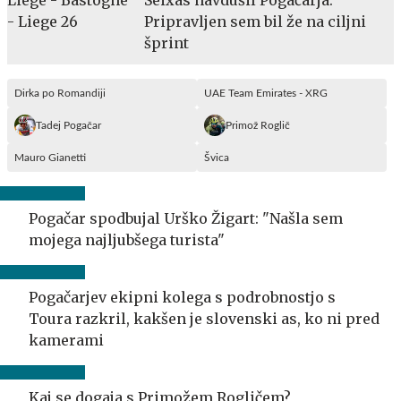
Pripravljen sem bil že na ciljni
šprint
Dirka po Romandiji
UAE Team Emirates - XRG
Tadej Pogačar
Primož Roglič
Mauro Gianetti
Švica
Pogačar spodbujal Urško Žigart: "Našla sem
mojega najljubšega turista"
Pogačarjev ekipni kolega s podrobnostjo s
Toura razkril, kakšen je slovenski as, ko ni pred
kamerami
Kaj se dogaja s Primožem Rogličem?