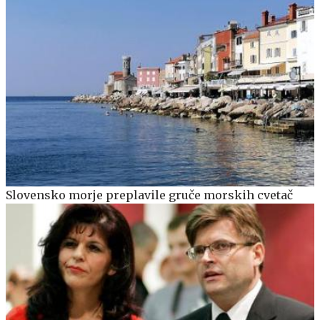
Slovensko morje preplavile gruče morskih cvetač