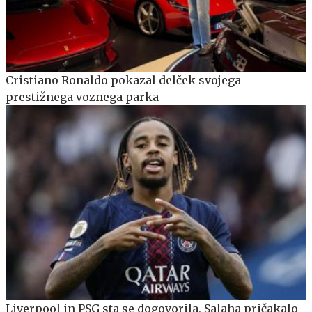
Cristiano Ronaldo pokazal delček svojega
prestižnega voznega parka
Liverpool in PSG sta se dogovorila, Salaha pričakalo