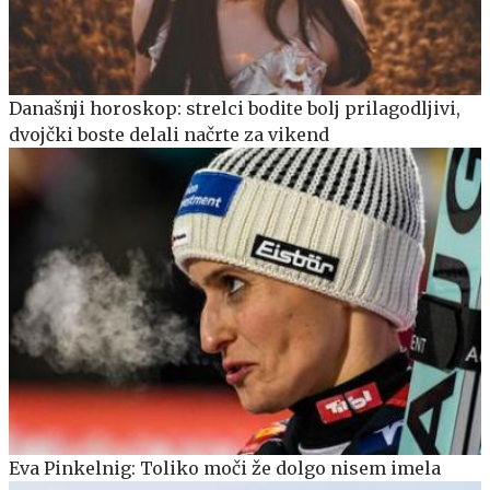
Današnji horoskop: strelci bodite bolj prilagodljivi,
dvojčki boste delali načrte za vikend
Eva Pinkelnig: Toliko moči že dolgo nisem imela