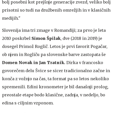
bolj posebni kot prejšnje generacije zvezd, veliko bolj
prisotni so tudi na družbenih omrežjih in v klasičnih
medijih."
Slovenija ima tri zmage v Romandiji; za prvo je leta
2010 poskrbel
Simon Špilak
, dve (2018 in 2019) je
dosegel Primož Roglič. Letos je prvi favorit Pogačar,
ob njem in Rogliču pa slovenske barve zastopata še
Domen Novak in Jan Tratnik.
Dirka v francosko
govorečem delu Švice se sicer tradicionalno začne in
konča z vožnjo na čas, ta format pa so letos nekoliko
spremenili. Edini kronometer je bil današnji prolog,
preostale etape bodo klasične, zadnja, v nedeljo, bo
edina s ciljnim vzponom.