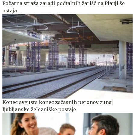
Požarna straža zaradi podtalnih žarišč na Planji še
ostaja
Konec avgusta konec začasnih peronov zunaj
ljubljanske železniške postaje