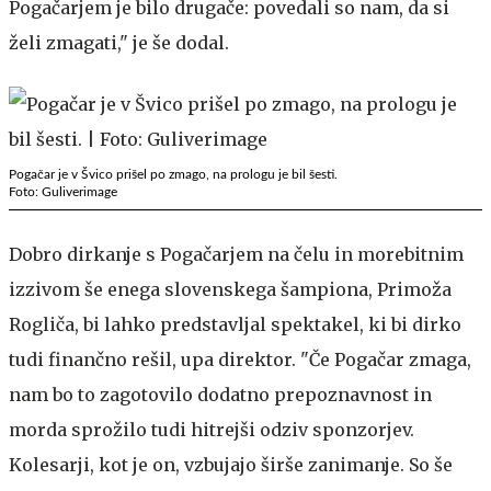
Pogačarjem je bilo drugače: povedali so nam, da si
želi zmagati," je še dodal.
Pogačar je v Švico prišel po zmago, na prologu je bil šesti.
Foto: Guliverimage
Dobro dirkanje s Pogačarjem na čelu in morebitnim
izzivom še enega slovenskega šampiona, Primoža
Rogliča, bi lahko predstavljal spektakel, ki bi dirko
tudi finančno rešil, upa direktor. "Če Pogačar zmaga,
nam bo to zagotovilo dodatno prepoznavnost in
morda sprožilo tudi hitrejši odziv sponzorjev.
Kolesarji, kot je on, vzbujajo širše zanimanje. So še