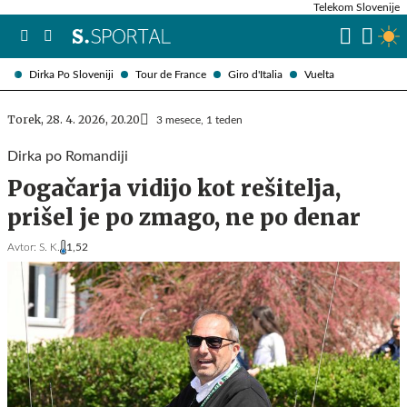
Telekom Slovenije
Dirka Po Sloveniji
Tour de France
Giro d'Italia
Vuelta
Torek, 28. 4. 2026, 20.20
3 mesece, 1 teden
Dirka po Romandiji
Pogačarja vidijo kot rešitelja,
prišel je po zmago, ne po denar
Avtor:
S. K.
1,52