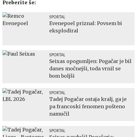
Preberite še:
SPORTAL
Evenepoel priznal: Povsem bi
eksplodiral
SPORTAL
Seixas opogumljen: Pogačar je bil
danes močnejši, toda vrnil se
bom boljši
SPORTAL
Tadej Pogačar ostaja kralj, ga je
pa francoski fenomen pošteno
namučil
SPORTAL
Seixas navdušil Pogačarja: