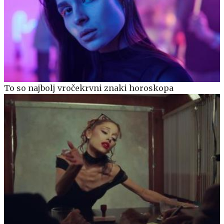
To so najbolj vročekrvni znaki horoskopa