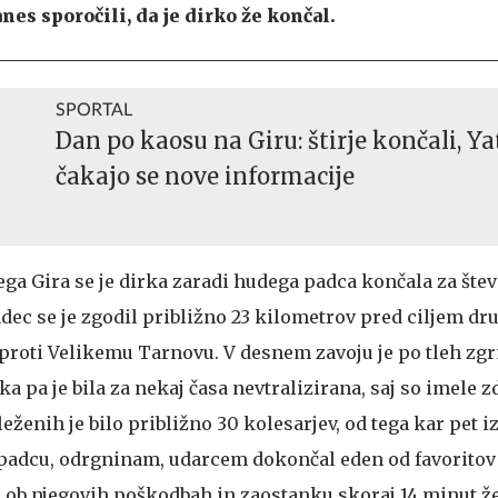
nes sporočili, da je dirko že končal.
SPORTAL
Dan po kaosu na Giru: štirje končali, Ya
čakajo se nove informacije
jega Gira se je dirka zaradi hudega padca končala za štev
dec se je zgodil približno 23 kilometrov pred ciljem dr
 proti Velikemu Tarnovu. V desnem zavoju je po tleh zgr
ka pa je bila za nekaj časa nevtralizirana, saj so imele 
leženih je bilo približno 30 kolesarjev, od tega kar pet i
 padcu, odrgninam, udarcem dokončal eden od favoritov
je ob njegovih poškodbah in zaostanku skoraj 14 minut ž