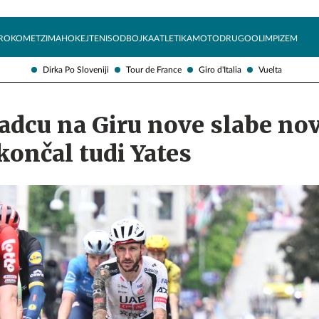
Želite prejemati e-novice?
Uživajmo pametno
ROKOMET
ZIMA
HOKEJ
TENIS
ODBOJKA
ATLETIKA
MOTO
DRUGO
OLIMPIZEM
Dirka Po Sloveniji
Tour de France
Giro d'Italia
Vuelta
dcu na Giru nove slabe nov
končal tudi Yates