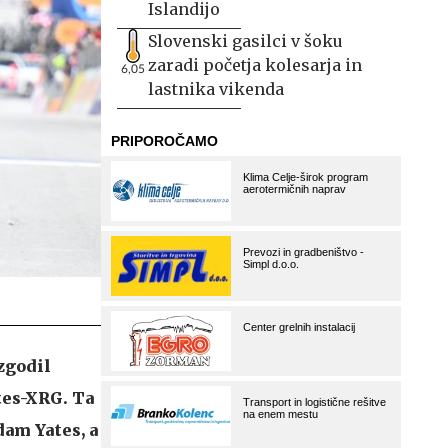
Islandijo
Slovenski gasilci v šoku
zaradi početja kolesarja in
6,05
lastnika vikenda
 zgodil
tes-XRG. Ta
dam Yates, a