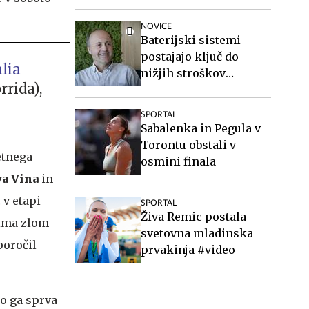
NOVICE
Baterijski sistemi
postajajo ključ do
lia
nižjih stroškov
rida),
elektrike v podjetjih
SPORTAL
Sabalenka in Pegula v
Torontu obstali v
etnega
osmini finala
ya Vina
in
 v etapi
SPORTAL
Živa Remic postala
 ima zlom
svetovna mladinska
poročil
prvakinja #video
so ga sprva