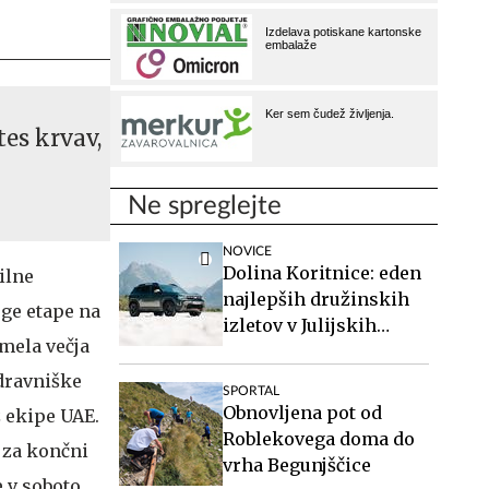
tes krvav,
Ne spreglejte
NOVICE
Dolina Koritnice: eden
ilne
najlepših družinskih
uge etape na
izletov v Julijskih
mela večja
Alpah
zdravniške
SPORTAL
Obnovljena pot od
z ekipe UAE.
Roblekovega doma do
 za končni
vrha Begunjščice
e v soboto