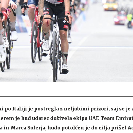
 po Italiji je postregla z neljubimi prizori, saj se je
terem je hud udarec doživela ekipa UAE Team Emira
na in Marca Solerja, hudo potolčen je do cilja prišel A