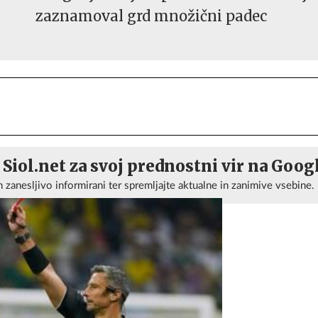
zaznamoval grd množični padec
 Siol.net za svoj prednostni vir na Goog
n zanesljivo informirani ter spremljajte aktualne in zanimive vsebine.