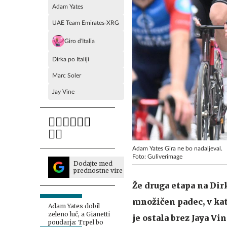
Adam Yates
UAE Team Emirates-XRG
Giro d'Italia
Dirka po Italiji
Marc Soler
Jay Vine
Adam Yates Gira ne bo nadaljeval.
Foto: Guliverimage
Dodajte med
prednostne vire
Že druga etapa na Dirki
množičen padec, v ka
Adam Yates dobil
zeleno luč, a Gianetti
je ostala brez Jaya Vi
poudarja: Trpel bo