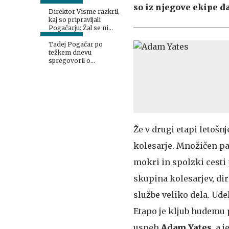
so iz njegove ekipe da
Direktor Visme razkril,
kaj so pripravljali
Pogačarju: Žal se ni
izšlo
Tadej Pogačar po
težkem dnevu
spregovoril o
zdravstvenem stanju
Adama Yatesa
Že v drugi etapi letošn
kolesarje. Množičen pa
mokri in spolzki cesti
skupina kolesarjev, dir
službe veliko dela. Ude
Etapo je kljub hudemu
uspeh
Adam Yates
, a 