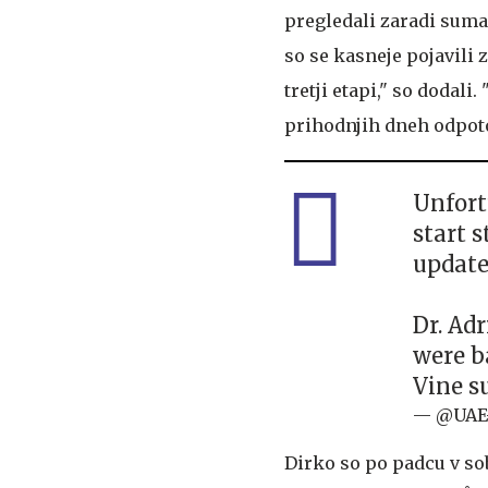
pregledali zaradi suma
so se kasneje pojavili
tretji etapi," so dodal
prihodnjih dneh odpotov
Unfort
start s
update
Dr. Ad
were b
Vine s
— @UAE
Dirko so po padcu v so