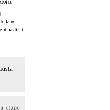
AlUla).
i
 in Joao
ezni na dirki
austa
ca, etapo