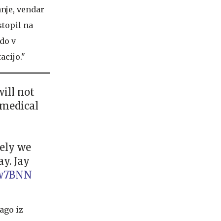
anje, vendar
stopil na
odo v
acijo."
ill not
l medical
tely we
ay. Jay
Vw7BNN
ago iz