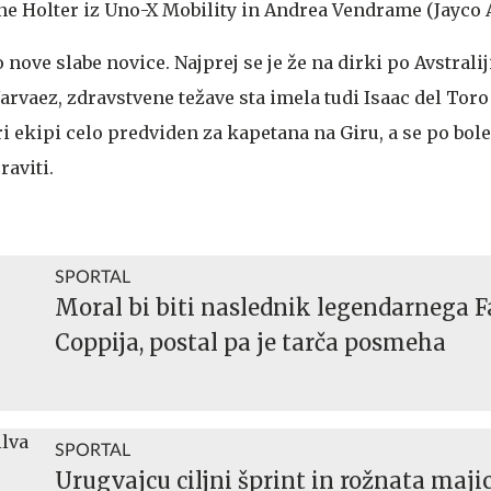
ne Holter iz Uno-X Mobility in Andrea Vendrame (Jayco 
 nove slabe novice. Najprej se je že na dirki po Avstralij
rvaez, zdravstvene težave sta imela tudi Isaac del Toro
pri ekipi celo predviden za kapetana na Giru, a se po bol
raviti.
SPORTAL
Moral bi biti naslednik legendarnega F
Coppija, postal pa je tarča posmeha
SPORTAL
Urugvajcu ciljni šprint in rožnata maji