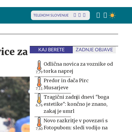
TELEKOM SLOVENIJE
ice za
KAJ BERETE
ZADNJE OBJAVE
Odlična novica za voznike od
torka naprej
7,79
Predor in dača Pirc
Musarjeve
7,11
Tragični zadnji dnevi "boga
estetike": končno je znano,
6,76
zakaj je umrl
Novo razkritje v povezavi s
Fotopubom: sledi vodijo na
7,60