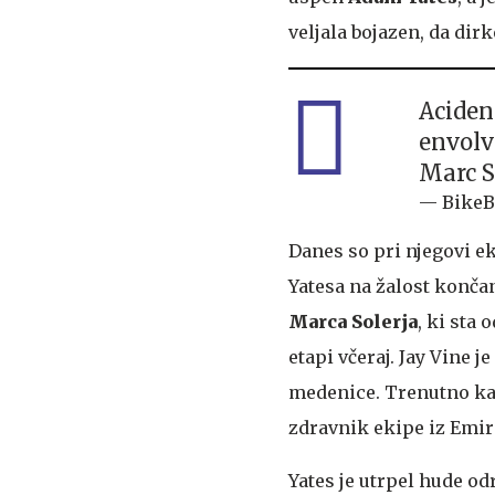
veljala bojazen, da dir
Aciden
envolv
Marc So
— BikeB
Danes so pri njegovi ek
Yatesa na žalost končan
Marca Solerja
, ki sta
etapi včeraj. Jay Vine
medenice. Trenutno kaže
zdravnik ekipe iz Emi
Yates je utrpel hude o