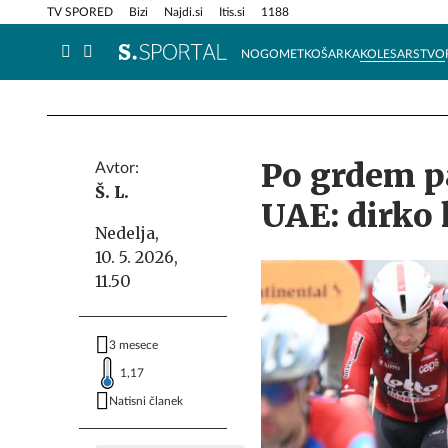
Info in obvestila
Tehnik
TV SPORED
Bizi
Najdi.si
Itis.si
1188
NOGOMET
KOŠARKA
KOLESARSTVO
Po grdem pa
Avtor:
Š. L.
UAE: dirko 
Nedelja,
10. 5. 2026,
11.50
3 mesece
1,17
Natisni članek