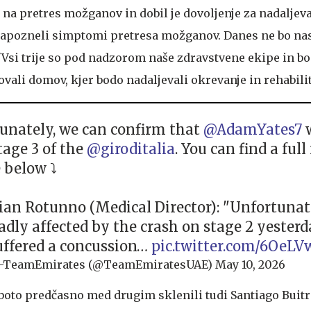
 na pretres možganov in dobil je dovoljenje za nadaljev
 zapozneli simptomi pretresa možganov. Danes ne bo na
i. "Vsi trije so pod nadzorom naše zdravstvene ekipe in b
ali domov, kjer bodo nadaljevali okrevanje in rehabilit
unately, we can confirm that
@AdamYates7
w
tage 3 of the
@giroditalia
. You can find a ful
 below ⤵️
rian Rotunno (Medical Director): "Unfortuna
adly affected by the crash on stage 2 yesterd
uffered a concussion…
pic.twitter.com/6OeL
-TeamEmirates (@TeamEmiratesUAE)
May 10, 2026
boto predčasno med drugim sklenili tudi Santiago Buitr