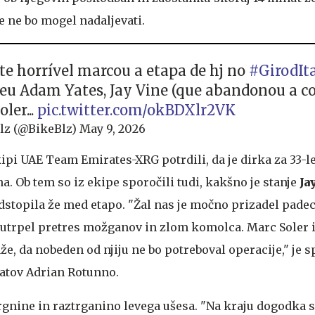
ke ne bo mogel nadaljevati.
te horrível marcou a etapa de hj no
#GirodIta
eu Adam Yates, Jay Vine (que abandonou a cor
ler...
pic.twitter.com/okBDXlr2VK
lz (@BikeBlz)
May 9, 2026
ipi UAE Team Emirates-XRG potrdili, da je dirka za 33-l
a. Ob tem so iz ekipe sporočili tudi, kakšno je stanje
Ja
 odstopila že med etapo. "Žal nas je močno prizadel padec
 je utrpel pretres možganov in zlom komolca. Marc Soler
, da nobeden od njiju ne bo potreboval operacije," je s
ratov Adrian Rotunno.
drgnine in raztrganino levega ušesa. "Na kraju dogodka 