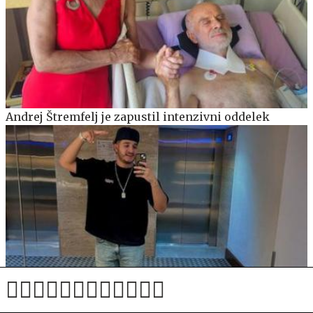
Andrej Štremfelj je zapustil intenzivni oddelek