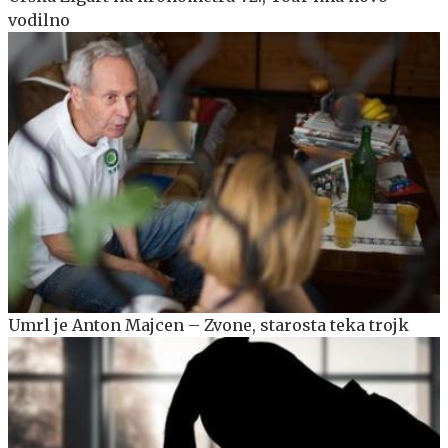
vodilno
Umrl je Anton Majcen – Zvone, starosta teka trojk