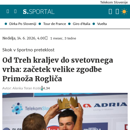
Telekom Slovenije
Dirka Po Sloveniji
Tour de France
Giro d'Italia
Vuelta
Nedelja, 14. 6. 2026, 4.00
1 mesec, 3 tedne
Skok v športno preteklost
Od Treh kraljev do svetovnega
vrha: začetek velike zgodbe
Primoža Rogliča
Avtor:
Alenka Teran Košir
4,34