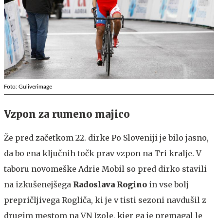
Foto: Guliverimage
Vzpon za rumeno majico
Že pred začetkom 22. dirke Po Sloveniji je bilo jasno,
da bo ena ključnih točk prav vzpon na Tri kralje. V
taboru novomeške Adrie Mobil so pred dirko stavili
na izkušenejšega
Radoslava Rogino
in vse bolj
prepričljivega Rogliča, ki je v tisti sezoni navdušil z
drugim mestom na VN Izole, kjer ga je premagal le