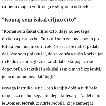
rumeno majico vodilnega v skupnem seštevku.
"Komaj sem čakal ciljno črto"
"Komaj sem čakal ciljno črto, da je konec tega
dirkanja proti vrhu. Zmrznil sem že med vožnjo po
Ritoznoju, nisem čutil rok. Na srečo je nehal padati
dež. Vse sem poizkušal, da se konča v našo korist. Jaz
in Rado sva bila glavna kandidata. Skupaj sva se
dogovorila o taktiki in skušal sem čim več izpleniti,"
je po uspehu povedal Roglič.
Novega lastnika je na Treh kraljih dobila tudi bela
majica za najboljšega mladega kolesarja. Nadel si jo
je
Domen Novak
iz Adrie Mobila, ki je zamenjal