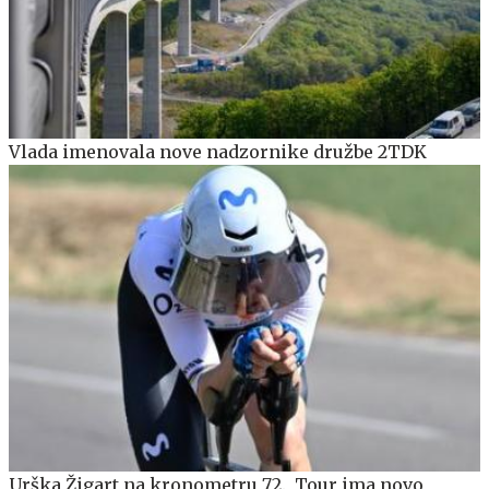
Vlada imenovala nove nadzornike družbe 2TDK
Urška Žigart na kronometru 72., Tour ima novo