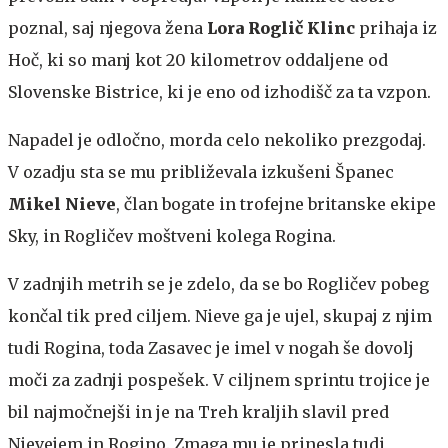
poznal, saj njegova žena
Lora Roglič Klinc
prihaja iz
Hoč, ki so manj kot 20 kilometrov oddaljene od
Slovenske Bistrice, ki je eno od izhodišč za ta vzpon.
Napadel je odločno, morda celo nekoliko prezgodaj.
V ozadju sta se mu približevala izkušeni Španec
Mikel Nieve
, član bogate in trofejne britanske ekipe
Sky, in Rogličev moštveni kolega Rogina.
V zadnjih metrih se je zdelo, da se bo Rogličev pobeg
končal tik pred ciljem. Nieve ga je ujel, skupaj z njim
tudi Rogina, toda Zasavec je imel v nogah še dovolj
moči za zadnji pospešek. V ciljnem sprintu trojice je
bil najmočnejši in je na Treh kraljih slavil pred
Nievejem in Rogino. Zmaga mu je prinesla tudi