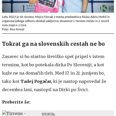
Leta 2023 je ob slovesu Mojce Novak z mesta predsednice kluba Adria Mobil in
organizacijskega odbora obiskal zaključno slovesnot v Novem mestu in ji izročil
roza majico z Gira.
Foto: Ana Kovač
Tokrat ga na slovenskih cestah ne bo
Zasavec si bo startno številko spet pripel v istem
terminu, kot bo potekala dirka Po Sloveniji, a kot
kaže ne na domačih tleh. Med 17. in 21. junijem bo,
tako kot
Tadej Pogačar,
ki je nastop napovedal že
decembra lani, nastopil na Dirki po Švici.
Preberite še:
SPORTAL