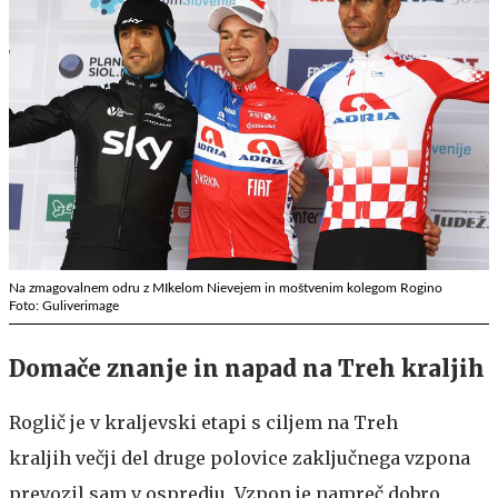
Na zmagovalnem odru z MIkelom Nievejem in moštvenim kolegom Rogino
Foto: Guliverimage
Domače znanje in napad na Treh kraljih
Roglič je v kraljevski etapi s ciljem na Treh
kraljih večji del druge polovice zaključnega vzpona
prevozil sam v ospredju. Vzpon je namreč dobro