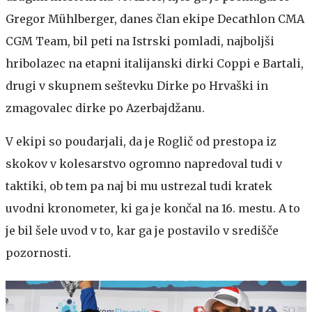
Gregor Mühlberger, danes član ekipe Decathlon CMA
CGM Team, bil peti na Istrski pomladi, najboljši
hribolazec na etapni italijanski dirki Coppi e Bartali,
drugi v skupnem seštevku Dirke po Hrvaški in
zmagovalec dirke po Azerbajdžanu.
V ekipi so poudarjali, da je Roglič od prestopa iz
skokov v kolesarstvo ogromno napredoval tudi v
taktiki, ob tem pa naj bi mu ustrezal tudi kratek
uvodni kronometer, ki ga je končal na 16. mestu. A to
je bil šele uvod v to, kar ga je postavilo v središče
pozornosti.