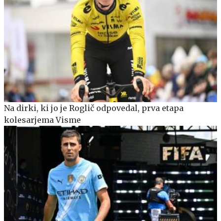
Na dirki, ki jo je Roglič odpovedal, prva etapa
kolesarjema Visme