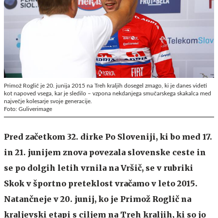
Primož Roglič je 20. junija 2015 na Treh kraljih dosegel zmago, ki je danes videti
kot napoved vsega, kar je sledilo – vzpona nekdanjega smučarskega skakalca med
največje kolesarje svoje generacije.
Foto: Guliverimage
Pred začetkom 32. dirke Po Sloveniji, ki bo med 17.
in 21. junijem znova povezala slovenske ceste in
se po dolgih letih vrnila na Vršič, se v rubriki
Skok v športno preteklost vračamo v leto 2015.
Natančneje v 20. junij, ko je Primož Roglič na
kraljevski etapi s ciljem na Treh kraljih, ki so jo