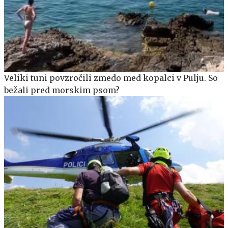
Veliki tuni povzročili zmedo med kopalci v Pulju. So
bežali pred morskim psom?