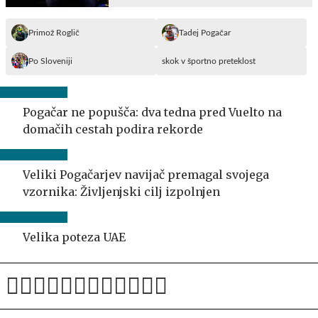
Primož Roglič
Tadej Pogačar
Po Sloveniji
skok v športno preteklost
Pogačar ne popušča: dva tedna pred Vuelto na
domačih cestah podira rekorde
Veliki Pogačarjev navijač premagal svojega
vzornika: Življenjski cilj izpolnjen
Velika poteza UAE