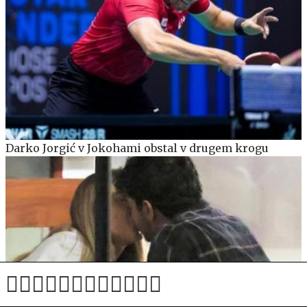
Darko Jorgić v Jokohami obstal v drugem krogu