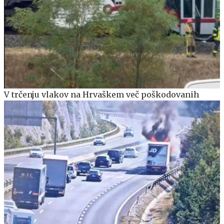
V trčenju vlakov na Hrvaškem več poškodovanih