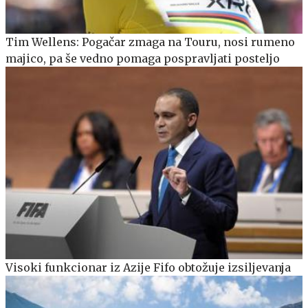
Tim Wellens: Pogačar zmaga na Touru, nosi rumeno
majico, pa še vedno pomaga pospravljati posteljo
Visoki funkcionar iz Azije Fifo obtožuje izsiljevanja