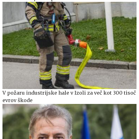
V požaru industrijske hale v Izoli za več kot 300 tisoč
evrov škode