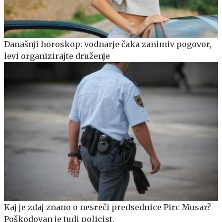
Današnji horoskop: vodnarje čaka zanimiv pogovor,
levi organizirajte druženje
Kaj je zdaj znano o nesreči predsednice Pirc Musar?
Poškodovan je tudi policist.