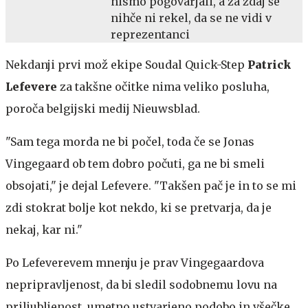
nismo pogovarjali, a za zdaj še
nihče ni rekel, da se ne vidi v
reprezentanci
Nekdanji prvi mož ekipe Soudal Quick-Step
Patrick
Lefevere
za takšne očitke nima veliko posluha,
poroča belgijski medij Nieuwsblad.
"Sam tega morda ne bi počel, toda če se Jonas
Vingegaard ob tem dobro počuti, ga ne bi smeli
obsojati," je dejal Lefevere. "Takšen pač je in to se mi
zdi stokrat bolje kot nekdo, ki se pretvarja, da je
nekaj, kar ni."
Po Lefeverevem mnenju je prav Vingegaardova
nepripravljenost, da bi sledil sodobnemu lovu na
priljubljenost, umetno ustvarjeno podobo in všečke