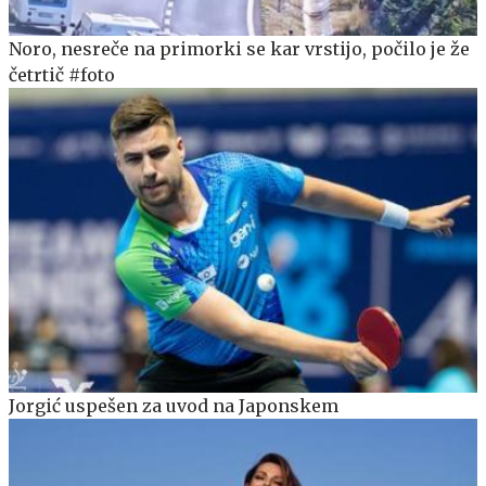
Noro, nesreče na primorki se kar vrstijo, počilo je že
četrtič #foto
Jorgić uspešen za uvod na Japonskem