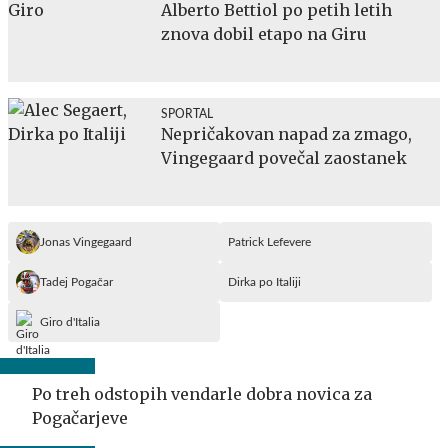
Alberto Bettiol po petih letih
znova dobil etapo na Giru
SPORTAL
Nepričakovan napad za zmago,
Vingegaard povečal zaostanek
Jonas Vingegaard
Patrick Lefevere
Tadej Pogačar
Dirka po Italiji
Giro d'Italia
Po treh odstopih vendarle dobra novica za
Pogačarjeve