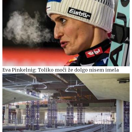
Eva Pinkelnig: Toliko moči že dolgo nisem imela