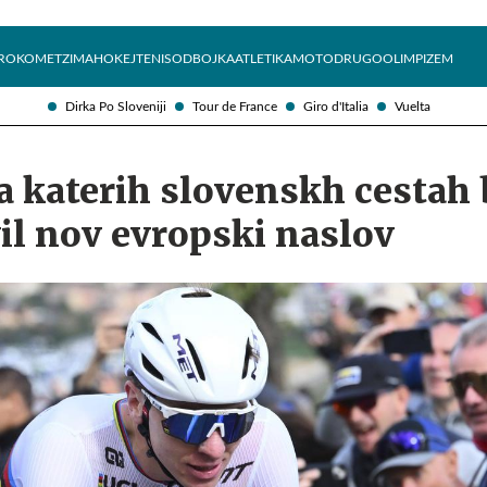
Želite prejemati e-novice?
Uživajmo pametno
ROKOMET
ZIMA
HOKEJ
TENIS
ODBOJKA
ATLETIKA
MOTO
DRUGO
OLIMPIZEM
Dirka Po Sloveniji
Tour de France
Giro d'Italia
Vuelta
a katerih slovenskh cestah
il nov evropski naslov