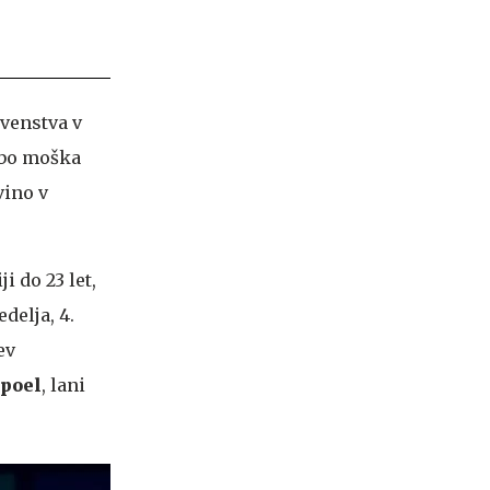
venstva v
 bo moška
vino v
 do 23 let,
delja, 4.
ev
poel
, lani