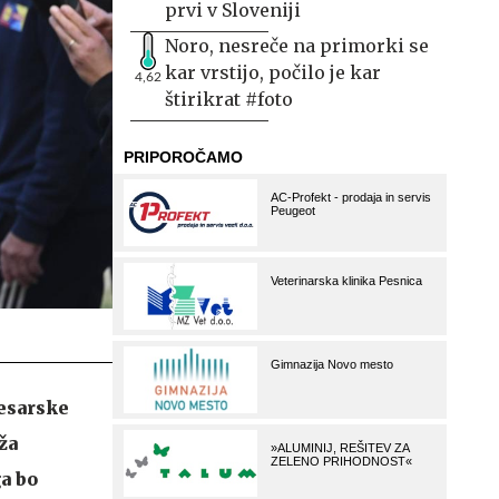
prvi v Sloveniji
Noro, nesreče na primorki se
kar vrstijo, počilo je kar
4,62
štirikrat #foto
esarske
ža
a bo