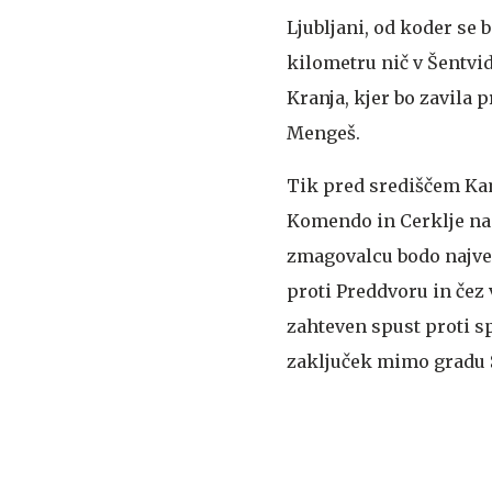
Ljubljani, od koder se 
kilometru nič v Šentvi
Kranja, kjer bo zavila 
Mengeš.
Tik pred središčem Kam
Komendo in Cerklje na 
zmagovalcu bodo najverj
proti Preddvoru in čez
zahteven spust proti sp
zaključek mimo gradu S