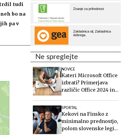
trdil tudi
dneh bo na
jih pa v
Ne spreglejte
NOVICE
Kateri Microsoft Office
izbrati? Primerjava
različic Office 2024 in
Office 2021.
SPORTAL
Kekovi na Finsko z
minimalno prednostjo,
polom slovenske legije