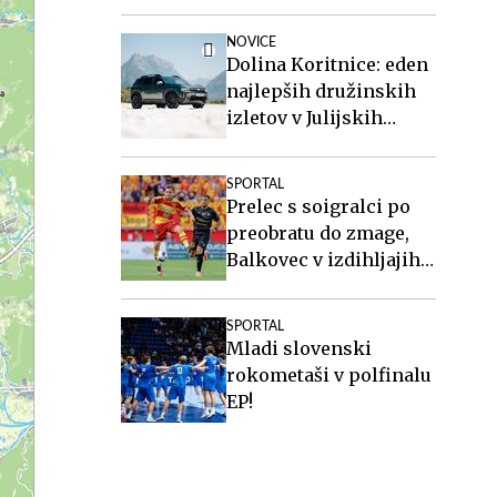
pri Twenteju
NOVICE
Dolina Koritnice: eden
najlepših družinskih
izletov v Julijskih
Alpah
SPORTAL
Prelec s soigralci po
preobratu do zmage,
Balkovec v izdihljajih
do remija
SPORTAL
Mladi slovenski
rokometaši v polfinalu
EP!