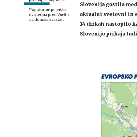
Slovenija gostila med 
Pogačar ne popušča:
aktualni svetovni in 
dva tedna pred Vuelto
na domačih cestah
14 dirkah nastopilo ka
podira rekorde
Slovenijo prihaja tud