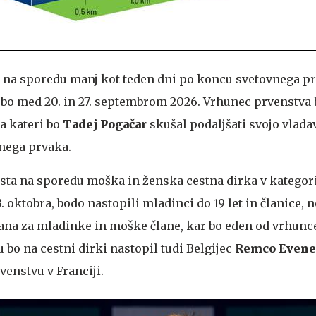
 na sporedu manj kot teden dni po koncu svetovnega pr
 bo med 20. in 27. septembrom 2026. Vrhunec prvenstva
a kateri bo
Tadej Pogačar
skušal podaljšati svojo vlada
nega prvaka.
ta na sporedu moška in ženska cestna dirka v kategoriji
. oktobra, bodo nastopili mladinci do 19 let in članice, ne
rana za mladinke in moške člane, kar bo eden od vrhunc
 bo na cestni dirki nastopil tudi Belgijec
Remco Evene
enstvu v Franciji.