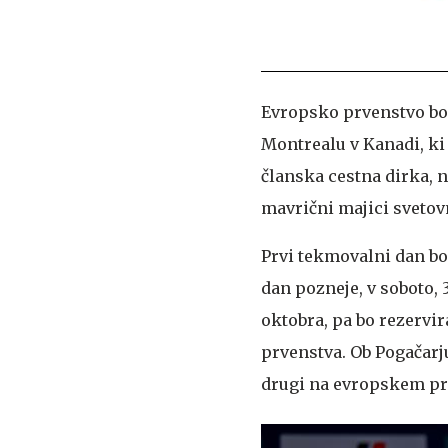
Evropsko prvenstvo bo
Montrealu v Kanadi, ki
članska cestna dirka, n
mavrični majici svetov
Prvi tekmovalni dan bos
dan pozneje, v soboto, 3
oktobra, pa bo rezervi
prvenstva. Ob Pogačarju
drugi na evropskem prv