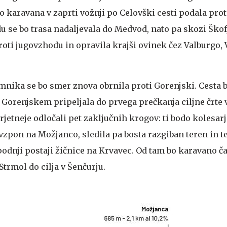
bo karavana v zaprti vožnji po Celovški cesti podala prot
du se bo trasa nadaljevala do Medvod, nato pa skozi Ško
proti jugovzhodu in opravila krajši ovinek čez Valburgo, 
nika se bo smer znova obrnila proti Gorenjski. Cesta 
Gorenjskem pripeljala do prvega prečkanja ciljne črte 
etneje odločali pet zaključnih krogov: ti bodo kolesarj
 vzpon na Možjanco, sledila pa bosta razgiban teren in 
odnji postaji žičnice na Krvavec. Od tam bo karavano ča
trmol do cilja v Šenčurju.