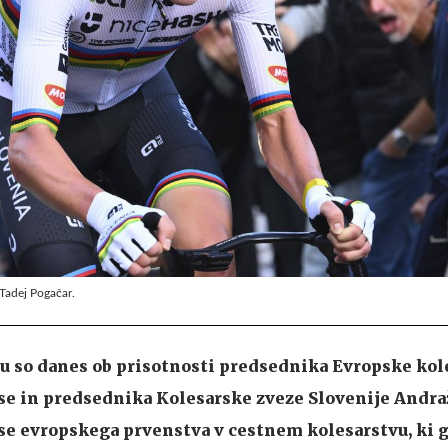
 Tadej Pogačar.
u so danes ob prisotnosti predsednika Evropske kol
ase in predsednika Kolesarske zveze Slovenije Andra
ase evropskega prvenstva v cestnem kolesarstvu, ki g