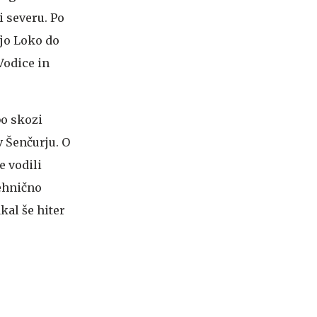
i severu. Po
fjo Loko do
Vodice in
bo skozi
v Šenčurju. O
e vodili
tehnično
kal še hiter