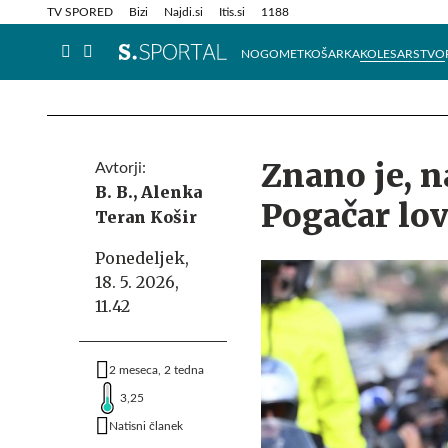
Info in obvestila
Tehnik
TV SPORED
Bizi
Najdi.si
Itis.si
1188
NOGOMET
KOŠARKA
KOLESARSTVO
Znano je, n
Avtorji:
B. B.,
Alenka
Pogačar lov
Teran Košir
Ponedeljek,
18. 5. 2026,
11.42
2 meseca, 2 tedna
3,25
Natisni članek