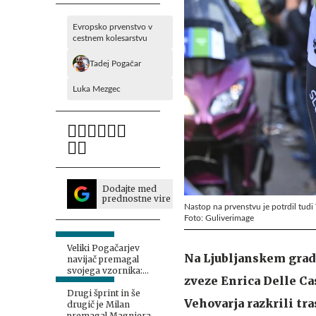
Evropsko prvenstvo v
cestnem kolesarstvu
Tadej Pogačar
Luka Mezgec
Dodajte med
prednostne vire
Nastop na prvenstvu je potrdil tudi
Foto: Guliverimage
Veliki Pogačarjev
Na Ljubljanskem grad
navijač premagal
svojega vzornika:
zveze Enrica Delle C
Življenjski cilj izpolnjen
Drugi šprint in še
Vehovarja razkrili tr
drugič je Milan
premagal Magniera