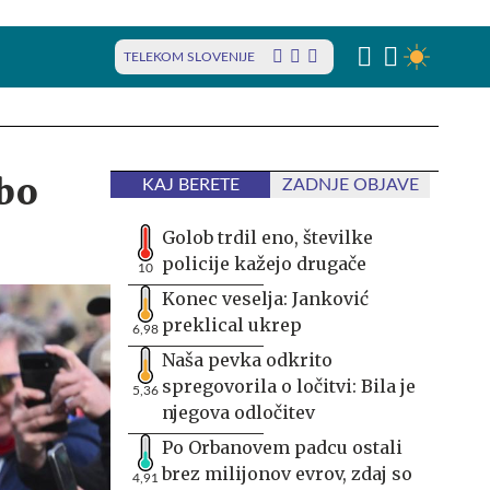
TELEKOM SLOVENIJE
 bo
KAJ BERETE
ZADNJE OBJAVE
Golob trdil eno, številke
policije kažejo drugače
10
Konec veselja: Janković
preklical ukrep
6,98
Naša pevka odkrito
spregovorila o ločitvi: Bila je
5,36
njegova odločitev
Po Orbanovem padcu ostali
brez milijonov evrov, zdaj so
4,91