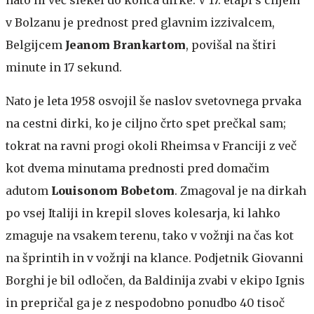
v Bolzanu je prednost pred glavnim izzivalcem,
Belgijcem
Jeanom Brankartom
, povišal na štiri
minute in 17 sekund.
Nato je leta 1958 osvojil še naslov svetovnega prvaka
na cestni dirki, ko je ciljno črto spet prečkal sam;
tokrat na ravni progi okoli Rheimsa v Franciji z več
kot dvema minutama prednosti pred domačim
adutom
Louisonom Bobetom
. Zmagoval je na dirkah
po vsej Italiji in krepil sloves kolesarja, ki lahko
zmaguje na vsakem terenu, tako v vožnji na čas kot
na šprintih in v vožnji na klance. Podjetnik Giovanni
Borghi je bil odločen, da Baldinija zvabi v ekipo Ignis
in prepričal ga je z nespodobno ponudbo 40 tisoč