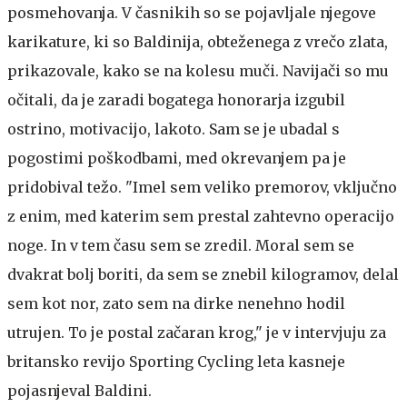
posmehovanja. V časnikih so se pojavljale njegove
karikature, ki so Baldinija, obteženega z vrečo zlata,
prikazovale, kako se na kolesu muči. Navijači so mu
očitali, da je zaradi bogatega honorarja izgubil
ostrino, motivacijo, lakoto. Sam se je ubadal s
pogostimi poškodbami, med okrevanjem pa je
pridobival težo. "Imel sem veliko premorov, vključno
z enim, med katerim sem prestal zahtevno operacijo
noge. In v tem času sem se zredil. Moral sem se
dvakrat bolj boriti, da sem se znebil kilogramov, delal
sem kot nor, zato sem na dirke nenehno hodil
utrujen. To je postal začaran krog," je v intervjuju za
britansko revijo Sporting Cycling leta kasneje
pojasnjeval Baldini.