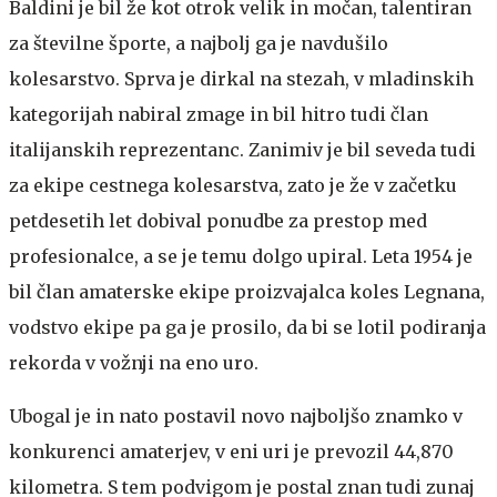
Baldini je bil že kot otrok velik in močan, talentiran
za številne športe, a najbolj ga je navdušilo
kolesarstvo. Sprva je dirkal na stezah, v mladinskih
kategorijah nabiral zmage in bil hitro tudi član
italijanskih reprezentanc. Zanimiv je bil seveda tudi
za ekipe cestnega kolesarstva, zato je že v začetku
petdesetih let dobival ponudbe za prestop med
profesionalce, a se je temu dolgo upiral. Leta 1954 je
bil član amaterske ekipe proizvajalca koles Legnana,
vodstvo ekipe pa ga je prosilo, da bi se lotil podiranja
rekorda v vožnji na eno uro.
Ubogal je in nato postavil novo najboljšo znamko v
konkurenci amaterjev, v eni uri je prevozil 44,870
kilometra. S tem podvigom je postal znan tudi zunaj