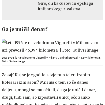
Giro, dirka čustev in epskega
italijanskega rivalstva
Ga je uničil denar?
Leta 1956 je na velodromu Vigorelli v Milanu v eni uri prevozil 46,394 kilometra.
Foto: Guliverimage
Zakaj? Kaj se je zgodilo z izjemno talentiranim
kolesarskim asom? Mnenja o tem so še danes
deljena, mnogi so mu očitali, da ga je uničil denar,
drugi, tudi sam, so izpostavili uničujočo zanko
poškodb, bolezni in težav s telesno težo, v katero se je