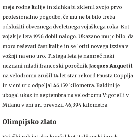
meja rodne Italije in zlahka bi sklenil svojo prvo
profesionalno pogodbo, če mu ne bi bilo treba
odslužiti obveznega dveletnega vojaškega roka. Kot
vojak je leta 1956 dobil nalogo. Ukazano mu je bilo, da
mora reševati čast Italije in se lotiti novega izziva v
vožnji na eno uro. Tistega leta je namreč neki
neznani mladi francoski poročnik
Jacques Anquetil
na velodromu zrušil 14 let star rekord Fausta Coppija
in v eni uro odpeljal 46,159 kilometra. Baldini je
ubogal ukaz in septembra na velodromu Vigorelli v
Milanu v eni uri prevozil 46,394 kilometra.
Olimpijsko zlato
Vojaški rok je tako končal kot italijanski junak,