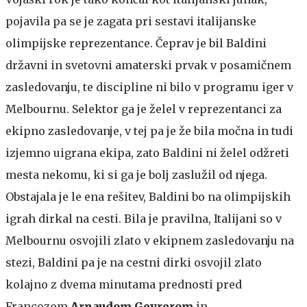
pojavila pa se je zagata pri sestavi italijanske
olimpijske reprezentance. Čeprav je bil Baldini
državni in svetovni amaterski prvak v posamičnem
zasledovanju, te discipline ni bilo v programu iger v
Melbournu. Selektor ga je želel v reprezentanci za
ekipno zasledovanje, v tej pa je že bila močna in tudi
izjemno uigrana ekipa, zato Baldini ni želel odžreti
mesta nekomu, ki si ga je bolj zaslužil od njega.
Obstajala je le ena rešitev, Baldini bo na olimpijskih
igrah dirkal na cesti. Bila je pravilna, Italijani so v
Melbournu osvojili zlato v ekipnem zasledovanju na
stezi, Baldini pa je na cestni dirki osvojil zlato
kolajno z dvema minutama prednosti pred
Francozom
Arnaudom Geyrerom
in