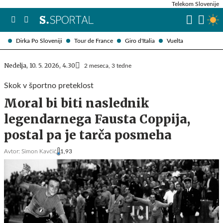
Telekom Slovenije
Dirka Po Sloveniji
Tour de France
Giro d'Italia
Vuelta
Nedelja, 10. 5. 2026, 4.30
2 meseca, 3 tedne
Skok v športno preteklost
Moral bi biti naslednik
legendarnega Fausta Coppija,
postal pa je tarča posmeha
Avtor:
Simon Kavčič
1,93