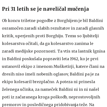
Pri 31 letih se je naveličal mučenja
Ob koncu triletne pogodbe z Borghijem je bil Baldini
osramočen zaradi slabih rezultatov in zaradi glasnih
kritik, uperjenih proti Borghiju. Temu so ljubitelji
kolesarstva očitali, da ga kolesarstvo zanima le
zaradi medijske pozornosti. Ta vtis sta lastnik Ignisa
in Baldini poskušala popraviti leta 1962, ko je prvi
ustanovil ekipo z imenom Mušketirji, katere člani na
dresih niso imeli nobenih oglasov, Baldini pa je za
ekipo kolesaril brezplačno. A poteza ni prinesla
želenega učinka, za nameček Baldini ni in ni našel
poti iz začaranega kroga poškodb, neprostovoljnih
premorov in posledičnega pridobivanja teže. Na