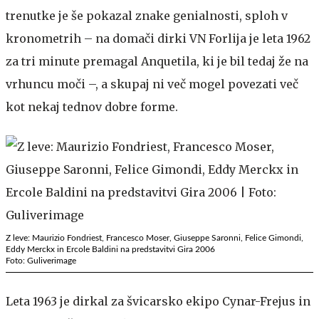
trenutke je še pokazal znake genialnosti, sploh v
kronometrih – na domači dirki VN Forlija je leta 1962
za tri minute premagal Anquetila, ki je bil tedaj že na
vrhuncu moči –, a skupaj ni več mogel povezati več
kot nekaj tednov dobre forme.
Z leve: Maurizio Fondriest, Francesco Moser, Giuseppe Saronni, Felice Gimondi,
Eddy Merckx in Ercole Baldini na predstavitvi Gira 2006
Foto: Guliverimage
Leta 1963 je dirkal za švicarsko ekipo Cynar-Frejus in