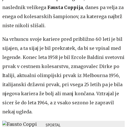
naslednik velikega
Fausta Coppija
, danes pa velja za
enega od kolesarskih šampionov, za katerega najbrž
niste nikoli slišali.
Na vrhuncu svoje kariere pred približno 60 leti je bil
sijajen, a ta sijaj je bil prekratek, da bi se vpisal med
legende. Konec leta 1958 je bil Ercole Baldini svetovni
prvak v cestnem kolesarstvu, zmagovalec Dirke po
Italiji, aktualni olimpijski prvak iz Melbourna 1956,
italijanski državni prvak, pri vsega 25 letih pa je bila
njegova kariera že bolj ali manj končana. Vztrajal je
sicer še do leta 1964, a z vsako sezono le zapravil
nekaj ugleda.
SPORTAL