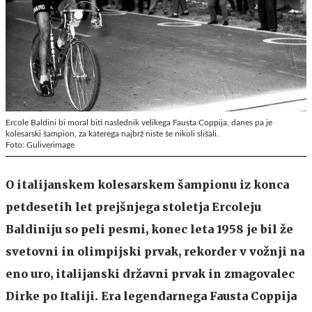
Ercole Baldini bi moral biti naslednik velikega Fausta Coppija, danes pa je
kolesarski šampion, za katerega najbrž niste še nikoli slišali.
Foto: Guliverimage
O italijanskem kolesarskem šampionu iz konca
petdesetih let prejšnjega stoletja Ercoleju
Baldiniju so peli pesmi, konec leta 1958 je bil že
svetovni in olimpijski prvak, rekorder v vožnji na
eno uro, italijanski državni prvak in zmagovalec
Dirke po Italiji. Era legendarnega Fausta Coppija