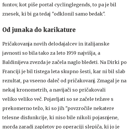
funtov, kot piše portal cyclinglegends, to pa je bil
znesek, ki bi ga tedaj "odklonil samo bedak".
Od junaka do karikature
Pričakovanja novih delodajalcev in italijanske
javnosti so bila tako za leto 1959 najvišja, a
Baldinijeva zvezda je začela naglo bledeti. Na Dirki po
Franciji je bil tistega leta skupno šesti, kar ni bil slab
rezultat, pa vseeno daleč od pričakovanj. Zmagal je na
nekaj kronometrih, a navijači so pričakovali
veliko veliko več. Pojavljati so se začele težave s
prekomerno težo, ki so jih "povzročile nekatere
telesne disfunkcije, ki niso bile nikoli pojasnjene,
morda zaradi zapletov po operaciji slepiča, ki jo je