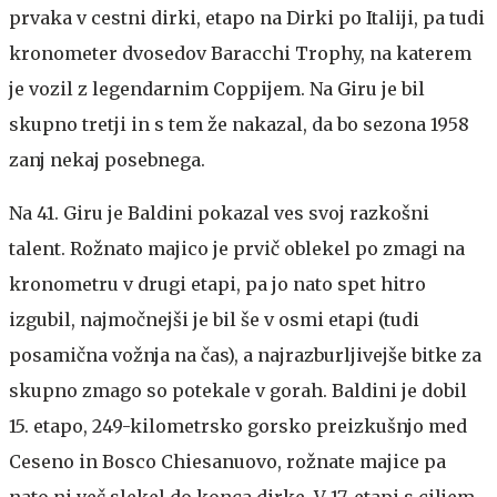
prvaka v cestni dirki, etapo na Dirki po Italiji, pa tudi
kronometer dvosedov Baracchi Trophy, na katerem
je vozil z legendarnim Coppijem. Na Giru je bil
skupno tretji in s tem že nakazal, da bo sezona 1958
zanj nekaj posebnega.
Na 41. Giru je Baldini pokazal ves svoj razkošni
talent. Rožnato majico je prvič oblekel po zmagi na
kronometru v drugi etapi, pa jo nato spet hitro
izgubil, najmočnejši je bil še v osmi etapi (tudi
posamična vožnja na čas), a najrazburljivejše bitke za
skupno zmago so potekale v gorah. Baldini je dobil
15. etapo, 249-kilometrsko gorsko preizkušnjo med
Ceseno in Bosco Chiesanuovo, rožnate majice pa
nato ni več slekel do konca dirke. V 17. etapi s ciljem