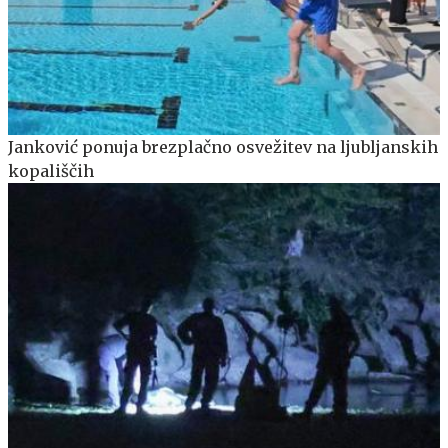
Janković ponuja brezplačno osvežitev na ljubljanskih
kopališčih