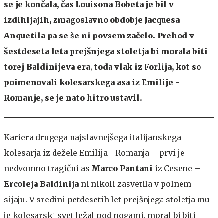
se je končala, čas Louisona Bobeta je bil v
izdihljajih, zmagoslavno obdobje Jacquesa
Anquetila pa se še ni povsem začelo. Prehod v
šestdeseta leta prejšnjega stoletja bi morala biti
torej Baldinijeva era, toda vlak iz Forlija, kot so
poimenovali kolesarskega asa iz Emilije -
Romanje, se je nato hitro ustavil.
Kariera drugega najslavnejšega italijanskega
kolesarja iz dežele Emilija - Romanja – prvi je
nedvomno tragični as
Marco Pantani
iz Cesene –
Ercoleja Baldinija
ni nikoli zasvetila v polnem
sijaju. V sredini petdesetih let prejšnjega stoletja mu
je kolesarski svet ležal pod nogami, moral bi biti