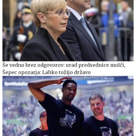
Še vedno brez odgovorov: urad predsednice molči,
Šepec opozarja: Lahko tožijo državo