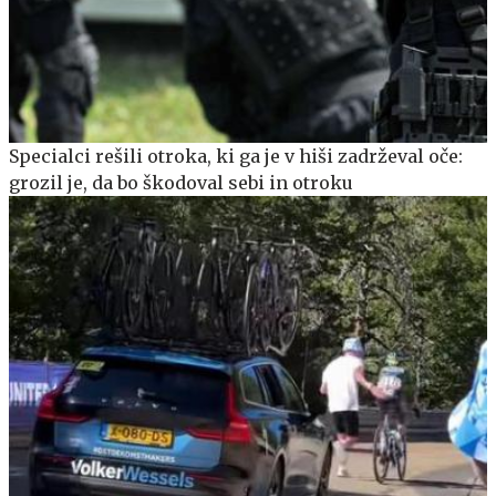
Specialci rešili otroka, ki ga je v hiši zadrževal oče:
grozil je, da bo škodoval sebi in otroku