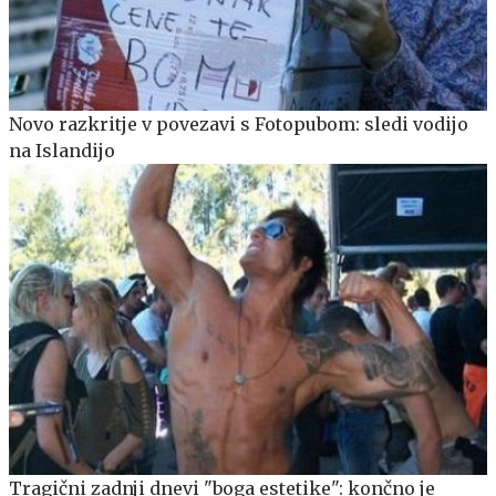
Novo razkritje v povezavi s Fotopubom: sledi vodijo
na Islandijo
Tragični zadnji dnevi "boga estetike": končno je