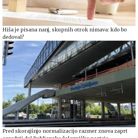
Hiša je pisana nanj, skupnih otrok nimava: kdo bo
dedoval?
Pred skorajšnjo normalizacijo razmer znova zaprt