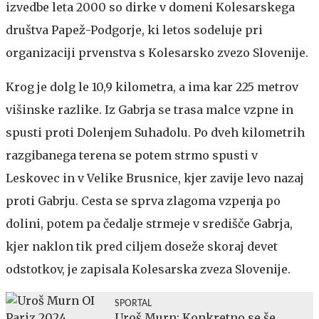
izvedbe leta 2000 so dirke v domeni Kolesarskega
društva Papež-Podgorje, ki letos sodeluje pri
organizaciji prvenstva s Kolesarsko zvezo Slovenije.
Krog je dolg le 10,9 kilometra, a ima kar 225 metrov
višinske razlike. Iz Gabrja se trasa malce vzpne in
spusti proti Dolenjem Suhadolu. Po dveh kilometrih
razgibanega terena se potem strmo spusti v
Leskovec in v Velike Brusnice, kjer zavije levo nazaj
proti Gabrju. Cesta se sprva zlagoma vzpenja po
dolini, potem pa čedalje strmeje v središče Gabrja,
kjer naklon tik pred ciljem doseže skoraj devet
odstotkov, je zapisala Kolesarska zveza Slovenije.
SPORTAL
Uroš Murn: Konkretno se še