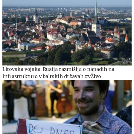
Litovska vojska: Rusija razmišlja o napadih na
infrastrukturo v baltskih državah #vŽivo