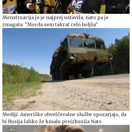
Menstruacija jo je najprej ustavila, nato pa je
zmagala: "Morda sem takrat celo boljša"
Mediji: Ameriške obveščevalne službe opozarjajo, da
bi Rusija lahko že kmalu preizkusila Nato