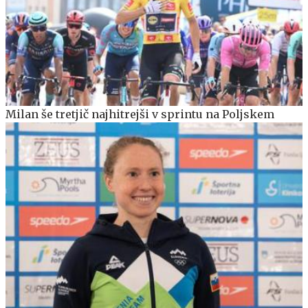
Milan še tretjič najhitrejši v sprintu na Poljskem