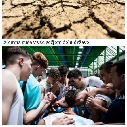
Izjemna suša v vse večjem delu države