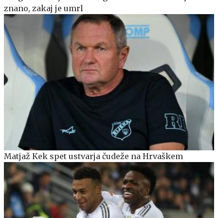
znano, zakaj je umrl
Matjaž Kek spet ustvarja čudeže na Hrvaškem