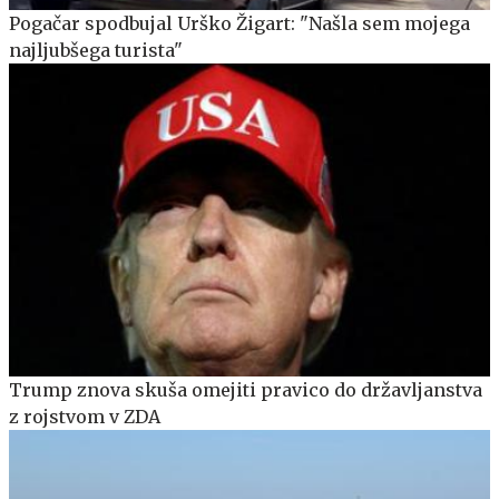
Pogačar spodbujal Urško Žigart: "Našla sem mojega
najljubšega turista"
Trump znova skuša omejiti pravico do državljanstva
z rojstvom v ZDA