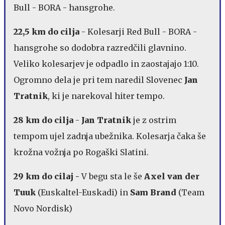
Bull - BORA - hansgrohe.
22,5 km do cilja
- Kolesarji Red Bull - BORA -
hansgrohe so dodobra razredčili glavnino.
Veliko kolesarjev je odpadlo in zaostajajo 1:10.
Ogromno dela je pri tem naredil Slovenec
Jan
Tratnik
, ki je narekoval hiter tempo.
28 km do cilja
-
Jan Tratnik
je z ostrim
tempom ujel zadnja ubežnika. Kolesarja čaka še
krožna vožnja po Rogaški Slatini.
29 km do cilaj -
V begu sta le še
Axel van der
Tuuk
(Euskaltel-Euskadi) in
Sam Brand
(Team
Novo Nordisk)