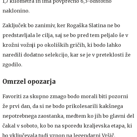
1,7 kilometra in ima povprečno 6,3-odstotno
naklonino.
Zaključek bo zanimiv, ker Rogaška Slatina ne bo
predstavljala le cilja, saj se bo pred tem peljalo še v
krožni vožnji po okoliških gričih, ki bodo lahko
naredili dodatno selekcijo, kar se je v preteklosti že
zgodilo.
Omrzel opozarja
Favoriti za skupno zmago bodo morali biti pozorni
že prvi dan, da si ne bodo prikolesarili kakšnega
nepotrebnega zaostanka, medtem ko jih bo glavni del
čakal v soboto, ko bo na sporedu kraljevska etapa, ki
bo vključevala tudi vzpon na legendarni Vršič.