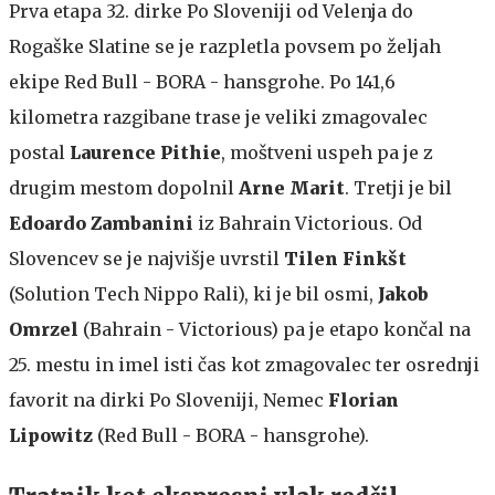
Prva etapa 32. dirke Po Sloveniji od Velenja do
Rogaške Slatine se je razpletla povsem po željah
ekipe Red Bull - BORA - hansgrohe. Po 141,6
kilometra razgibane trase je veliki zmagovalec
postal
Laurence Pithie
, moštveni uspeh pa je z
drugim mestom dopolnil
Arne Marit
. Tretji je bil
Edoardo Zambanini
iz Bahrain Victorious. Od
Slovencev se je najvišje uvrstil
Tilen Finkšt
(Solution Tech Nippo Rali), ki je bil osmi,
Jakob
Omrzel
(Bahrain - Victorious) pa je etapo končal na
25. mestu in imel isti čas kot zmagovalec ter osrednji
favorit na dirki Po Sloveniji, Nemec
Florian
Lipowitz
(Red Bull - BORA - hansgrohe).