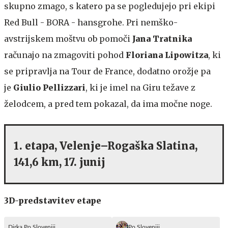
skupno zmago, s katero pa se pogledujejo pri ekipi
Red Bull - BORA - hansgrohe. Pri nemško-
avstrijskem moštvu ob pomoči
Jana Tratnika
računajo na zmagoviti pohod
Floriana Lipowitza
, ki
se pripravlja na Tour de France, dodatno orožje pa
je
Giulio Pellizzari
, ki je imel na Giru težave z
želodcem, a pred tem pokazal, da ima močne noge.
1. etapa, Velenje–Rogaška Slatina,
141,6 km, 17. junij
3D-predstavitev etape
Dirka Po Sloveniji
Po Sloveniji