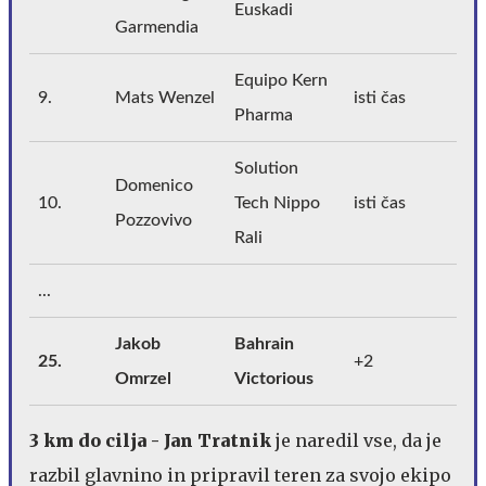
Euskadi
Garmendia
Equipo Kern
9.
Mats Wenzel
isti čas
Pharma
Solution
Domenico
10.
Tech Nippo
isti čas
Pozzovivo
Rali
...
Jakob
Bahrain
25.
+2
Omrzel
Victorious
3 km do cilja - Jan Tratnik
je naredil vse, da je
razbil glavnino in pripravil teren za svojo ekipo