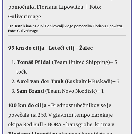
Jan Tratnik ima na dirki Po Sloveniji vlogo pomočnika Florianu Lipowitzu.
Foto: Guliverimage
95 km do cilja
-
Leteči cilj - Žalec
Tomáš Přidal
(Team United Shipping)– 5
točk
Axel van der Tuuk
(Euskaltel-Euskadi)– 3
Sam Brand
(Team Novo Nordisk)– 1
100 km do cilja
- Prednost ubežnikov se je
povečala na 2:53. V glavnini tempo narekuje
ekipa Red Bull - BORA - hansgrohe, ki ima v
Florianu Lipowitzu
glavnega kandidata za