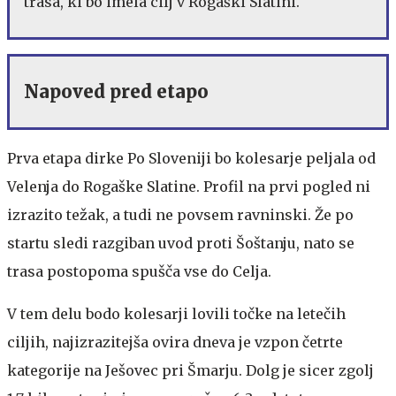
trasa, ki bo imela cilj v Rogaški Slatini.
Napoved pred etapo
Prva etapa dirke Po Sloveniji bo kolesarje peljala od
Velenja do Rogaške Slatine. Profil na prvi pogled ni
izrazito težak, a tudi ne povsem ravninski. Že po
startu sledi razgiban uvod proti Šoštanju, nato se
trasa postopoma spušča vse do Celja.
V tem delu bodo kolesarji lovili točke na letečih
ciljih, najizrazitejša ovira dneva je vzpon četrte
kategorije na Ješovec pri Šmarju. Dolg je sicer zgolj