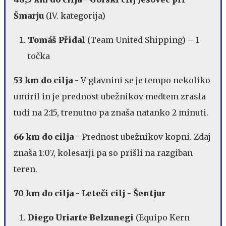
Šmarju
(IV. kategorija)
Tomáš Přidal
(Team United Shipping) – 1
točka
53 km do cilja
- V glavnini se je tempo nekoliko
umiril in je prednost ubežnikov medtem zrasla
tudi na 2:15, trenutno pa znaša natanko 2 minuti.
66 km do cilja
- Prednost ubežnikov kopni. Zdaj
znaša 1:07, kolesarji pa so prišli na razgiban
teren.
70 km do cilja
-
Leteči cilj - Šentjur
Diego Uriarte Belzunegi
(Equipo Kern