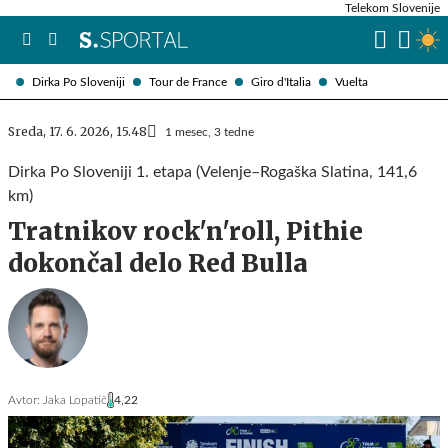
Telekom Slovenije
Dirka Po Sloveniji
Tour de France
Giro d'Italia
Vuelta
Sreda, 17. 6. 2026, 15.48
1 mesec, 3 tedne
Dirka Po Sloveniji 1. etapa (Velenje–Rogaška Slatina, 141,6
km)
Tratnikov rock'n'roll, Pithie
dokončal delo Red Bulla
Avtor:
Jaka Lopatič
4,22