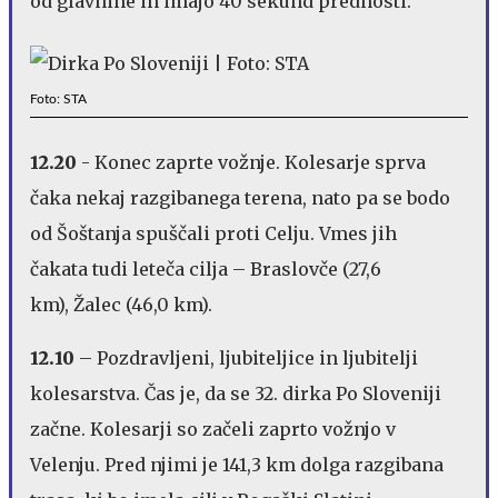
od glavnine in imajo 40 sekund prednosti.
Foto: STA
12.20
- Konec zaprte vožnje. Kolesarje sprva
čaka nekaj razgibanega terena, nato pa se bodo
od Šoštanja spuščali proti Celju. Vmes jih
čakata tudi leteča cilja – Braslovče (27,6
km), Žalec (46,0 km).
12.10
– Pozdravljeni, ljubiteljice in ljubitelji
kolesarstva. Čas je, da se 32. dirka Po Sloveniji
začne. Kolesarji so začeli zaprto vožnjo v
Velenju. Pred njimi je 141,3 km dolga razgibana