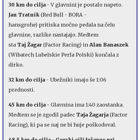
30 km do cilja
- V glavnini je postalo napeto.
Jan Tratnik
(Red Bull - BORA -
hansgrohe) pritiska močno pedala na čelu
glavnine, razlike nastajajo. Medtem
sta
Taj Žagar
(Factor Racing) in
Alan Banaszek
(Wibatech Lubelskie Perła Polski) končala z
dirko.
32 km do cilja
- Ubežniki imajo še 1:06
prednosti.
45 km do cilja -
Glavnina ima 1:40 zaostanka.
Medtem se je zgodil padec
Taja Žagarja
(Factor
Racing), ki pa se naj ne bi huje poškodoval.
48,5 km do cilja - Gorski cilj Ješovec pri