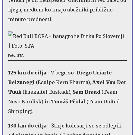
njega, medtem ko imajo ubežniki približno
minuto prednosti.
Foto: STA
125 km do cilja -
V begu so
Diego Uriarte
Belzunegi
(Equipo Kern Pharma),
Axel
Van Der
Tuuk
(Euskaltel-Euskadi),
Sam Brand
(Team
Novo Nordisk) in
Tomáš Přidal
(Team United
Shipping).
130 km do cilja -
Štirje kolesarji so se odlepili