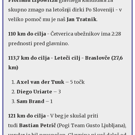
skupno zmago na letošnji dirki Po Sloveniji - v
veliko pomoč mu je naš
Jan Tratnik
.
110 km do cilja
- Četverica ubežnikov ima 2:28
prednosti pred glavnino.
113,7 km do cilja - Leteči cilj - Braslovče (27,6
km)
Axel van der Tuuk
– 5 točk
Diego Uriarte
– 3
Sam Brand
– 1
121 km do cilja -
V beg je skušal priti
tudi
Bastian Petrič
(Pogi Team Gusto Ljubljana),
vendar je bil neuspešen. Glavnina ni več daleč od