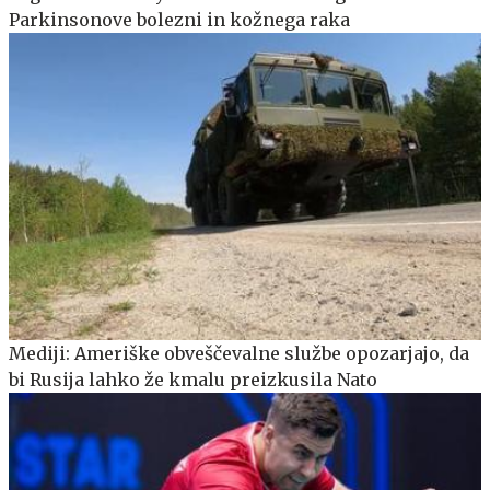
Parkinsonove bolezni in kožnega raka
Mediji: Ameriške obveščevalne službe opozarjajo, da
bi Rusija lahko že kmalu preizkusila Nato