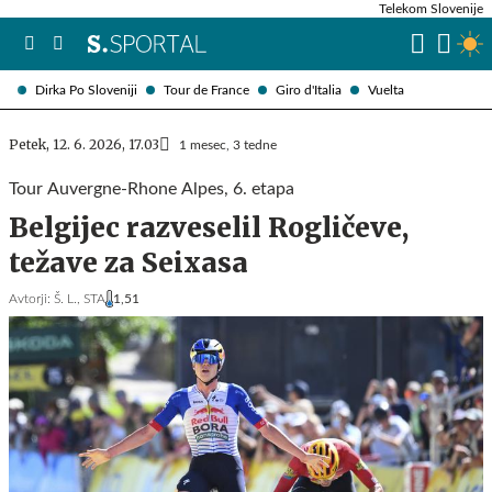
Telekom Slovenije
Dirka Po Sloveniji
Tour de France
Giro d'Italia
Vuelta
Petek, 12. 6. 2026, 17.03
1 mesec, 3 tedne
Tour Auvergne-Rhone Alpes, 6. etapa
Belgijec razveselil Rogličeve,
težave za Seixasa
Avtorji:
Š. L.,
STA
1,51