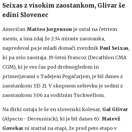
Seixas z visokim zaostankom, Glivar še
edini Slovenec
Američan
Matteo Jorgenson
je ostal na četrtem
mestu, a ima zdaj že 2:34 minute zaostanka,
napredoval pa je mladi domači zvezdnik
Paul Seixas
,
ki pa zelo zaostaja. 19-letni Francoz
(Decathlon CMA
CGM), ki je ves čas pod drobnogledom in
primerjavami s Tadejem Pogačarjem, je bil danes z
zaostankom 3:15 21. V skupnem seštevku je sedmi z
zaostankom 3:06 za vodilnim Tuckwellom.
Na dirki ostaja le še en slovenski kolesar,
Gal Glivar
(Alpecin - Deceuninck), ki je bil danes 65.
Matevž
Govekar
ni startal na etapi, že pred peto etapo v