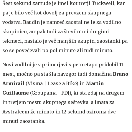
Šest sekund zamude je imel kot tretji Tuckwell, kar
pa je bilo več kot dovolj za prevzem skupnega
vodstva. Baudin je namreč zaostal ne le za vodilno
skupinico, ampak tudi za številnimi drugimi
tekmeci, nastalo je več manjših skupin, zaostanki pa
so se povečevali po pol minute ali tudi minuto.
Novi vodilni je v primerjavi s peto etapo pridobil 11
mest, močno pa sta šla navzgor tudi domačina
Bruno
Armirail
(Visma | Lease a Bike) in
Martin
Guillaume
(Groupama - FDJ), ki sta zdaj na drugem
in tretjem mestu skupnega seštevka, a imata za
Avstralcem že minuto in 12 sekund oziroma dve
minuti zaostanka.