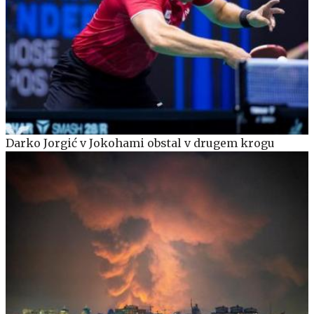
Darko Jorgić v Jokohami obstal v drugem krogu