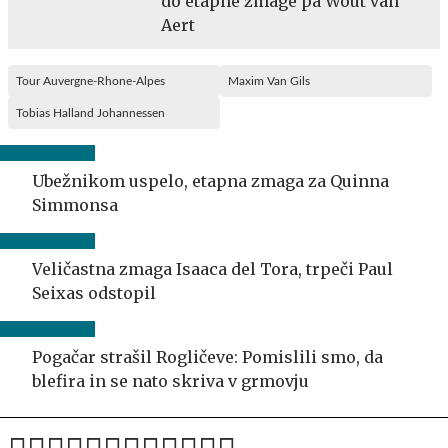
do etapne zmage pa Wout van
Aert
Tour Auvergne-Rhone-Alpes
Maxim Van Gils
Tobias Halland Johannessen
Ubežnikom uspelo, etapna zmaga za Quinna
Simmonsa
Veličastna zmaga Isaaca del Tora, trpeči Paul
Seixas odstopil
Pogačar strašil Rogličeve: Pomislili smo, da
blefira in se nato skriva v grmovju