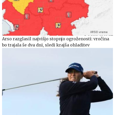
Arso razglasil najvišjo stopnjo ogroženosti: vročina
bo trajala še dva dni, sledi krajša ohladitev