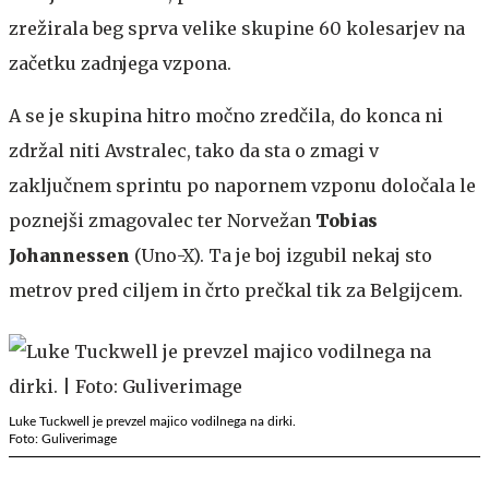
zrežirala beg sprva velike skupine 60 kolesarjev na
začetku zadnjega vzpona.
A se je skupina hitro močno zredčila, do konca ni
zdržal niti Avstralec, tako da sta o zmagi v
zaključnem sprintu po napornem vzponu določala le
poznejši zmagovalec ter Norvežan
Tobias
Johannessen
(Uno-X). Ta je boj izgubil nekaj sto
metrov pred ciljem in črto prečkal tik za Belgijcem.
Luke Tuckwell je prevzel majico vodilnega na dirki.
Foto: Guliverimage