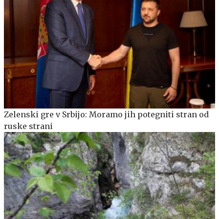
Zelenski gre v Srbijo: Moramo jih potegniti stran od
ruske strani