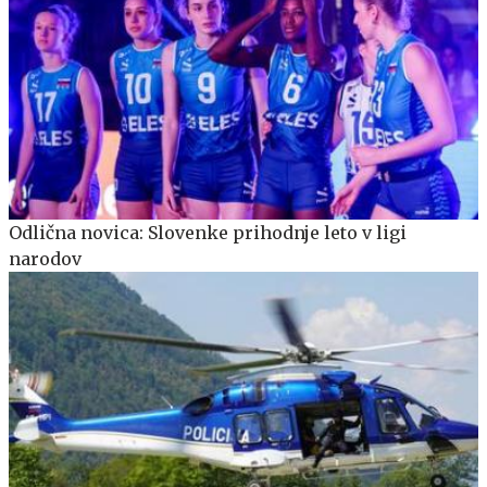
Odlična novica: Slovenke prihodnje leto v ligi
narodov