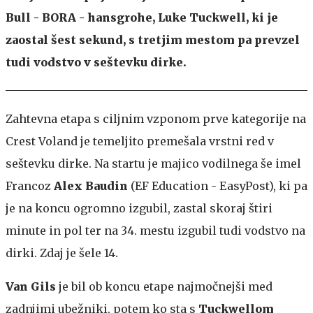
Bull - BORA - hansgrohe, Luke Tuckwell, ki je
zaostal šest sekund, s tretjim mestom pa prevzel
tudi vodstvo v seštevku dirke.
Zahtevna etapa s ciljnim vzponom prve kategorije na
Crest Voland je temeljito premešala vrstni red v
seštevku dirke. Na startu je majico vodilnega še imel
Francoz
Alex Baudin
(EF Education - EasyPost), ki pa
je na koncu ogromno izgubil, zastal skoraj štiri
minute in pol ter na 34. mestu izgubil tudi vodstvo na
dirki. Zdaj je šele 14.
Van Gils
je bil ob koncu etape najmočnejši med
zadnjimi ubežniki, potem ko sta s
Tuckwellom