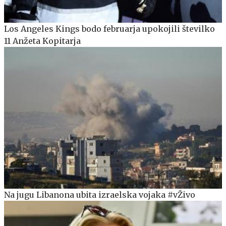
Los Angeles Kings bodo februarja upokojili številko
11 Anžeta Kopitarja
Na jugu Libanona ubita izraelska vojaka #vŽivo