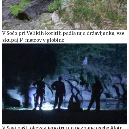
V Sočo pri Velikih koritih padla tuja državljanka, vse
skupaj 14 metrov v globino
V Savi našli okrvavljeno truplo neznane osebe #foto