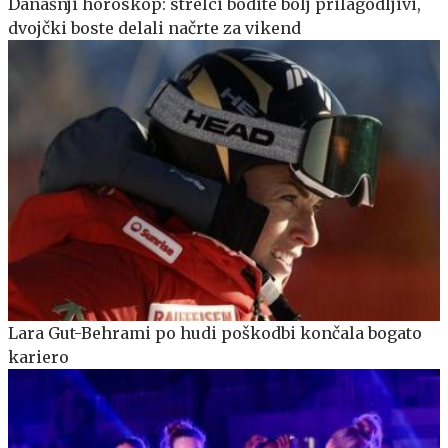
Današnji horoskop: strelci bodite bolj prilagodljivi,
dvojčki boste delali načrte za vikend
Lara Gut-Behrami po hudi poškodbi končala bogato
kariero