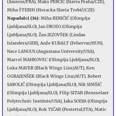
(Amiens/FRA), Maks PERČIČ (Slavia Praha/CZE),
Miha ŠTEBIH (Horacka Slavia Trebič/CZE)
Napadalci (14):
Miha BERIČIČ (Olimpija
Ljubljana/SLO), Jan DROZG (Olimpija
Ljubljana/SLO), Žan JEZOVŠEK (Lindau
Islanders/GER), Anže KURALT (Fehervar/HUN),
Nace LANGUS (Augustana University/USA),
Marcel MAHKOVEC (Olimpija Ljubljana/SLO),
Luka MAVER (Black Wings Linz/AUT), Ken
OGRAJENŠEK (Black Wings Linz/AUT), Robert
SABOLIČ (Olimpija Ljubljana/SLO), Nik SIMŠIČ
(Olimpija Ljubljana/SLO), Filip SITAR (Rensselaer
Polytechnic Institute/USA), Jaka SODJA (Olimpija
Ljubljana/SLO), Rok TIČAR (Pustertal/ITA), Matic