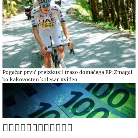
Pogačar prvič preizkusil traso domačega EP: Zmagal
bo kakovosten kolesar #video