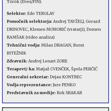
Török (Ilves/FIN).
Selektor:
Edo TERGLAV
Pomočnik selektorja:
Andrej TAVŽELJ, Gorazd
DRINOVEC, Klemen MOHORIČ (vratarji), Domen
RAMŠAK (video analiza)
Tehnični vodja:
Milan DRAGAN, Borut
BITEŽNIK
Zdravnik:
Andrej Lenart ZORE
Terapevt/-ka:
Matjaž CVENČEK, Špela PERČIČ
Generalni sekretar:
Dejan KONTREC
Vodja reprezentance:
Jure PENKO
Predstavnik za medije:
Rok SRAKAR