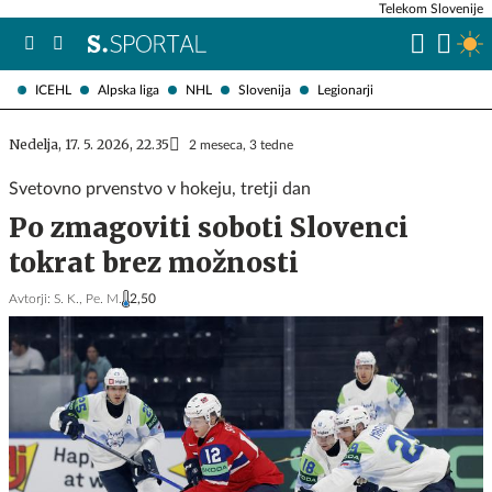
Telekom Slovenije
ICEHL
Alpska liga
NHL
Slovenija
Legionarji
Nedelja, 17. 5. 2026, 22.35
2 meseca, 3 tedne
Svetovno prvenstvo v hokeju, tretji dan
Po zmagoviti soboti Slovenci
tokrat brez možnosti
Avtorji:
S. K.,
Pe. M.
2,50