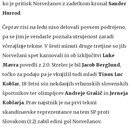
ko je pritisk Norvežanov z zadetkom kronal
Sander
Hurrod
.
Čeprav risi na ledu niso delovali povsem podrejeno,
pa se jim je vendarle poznala utrujenost zaradi
včerajšnje tekme. V šesti minuti druge tretjine so jih
Norvežani spet kaznovali in ob izključitvi
Luke
Mavra
povedli z 2:0. Strelec je bil
Jacob Berglund
,
točko za podajo pa je vknjižil tudi mladi
Tinus Luc
Koblar
, 18-letni sin nekdanjih vrhunskih slovenskih
športnikov ter olimpijcev
Andreje Grašič
in
Jerneja
Koblarja
. Prav najstnik je na prvi tekmi
skandinavske reprezentance na tem SP proti
Slovakom (1:2) zabil edini gol Norvežanov.