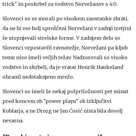
trick" in poskrbel za vodstvo Norvežanov s 4:0.
Slovenci so se morali po visokem zaostanku zbrati,
da ne bi vse bolj sproščeni Norvežani v zadnji tretjini
še stopnjevali strelske forme. V zadnjem delu so
Slovenci vzpostavili ravnotežje, Norvežani pa kljub
temu niso imeli večjih težav. Nadzorovali so visoko
vodstvo in skrbeli, da je vratar Henrik Haukeland
ohranil nedotaknjeno mrežo.
Slovenci so imeli še nekaj polpriložnosti pet minut
pred koncem ob "power playu" ob izključitvi
Koblarja, a ne Drozg ne Jan Ćosić nista bila dovolj
nevarna.