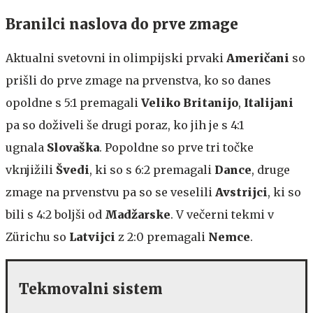
Branilci naslova do prve zmage
Aktualni svetovni in olimpijski prvaki
Američani
so
prišli do prve zmage na prvenstva, ko so danes
opoldne s 5:1 premagali
Veliko Britanijo
,
Italijani
pa so doživeli še drugi poraz, ko jih je s 4:1
ugnala
Slovaška
. Popoldne so prve tri točke
vknjižili
Švedi
, ki so s 6:2 premagali
Dance
, druge
zmage na prvenstvu pa so se veselili
Avstrijci
, ki so
bili s 4:2 boljši od
Madžarske
. V večerni tekmi v
Zürichu so
Latvijci
z 2:0 premagali
Nemce
.
Tekmovalni sistem