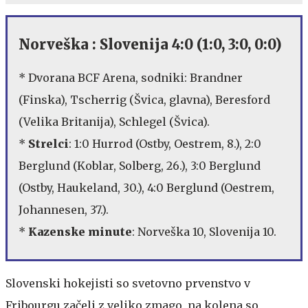
Norveška : Slovenija 4:0 (1:0, 3:0, 0:0)
* Dvorana BCF Arena, sodniki: Brandner
(Finska), Tscherrig (Švica, glavna), Beresford
(Velika Britanija), Schlegel (Švica).
*
Strelci
: 1:0 Hurrod (Ostby, Oestrem, 8.), 2:0
Berglund (Koblar, Solberg, 26.), 3:0 Berglund
(Ostby, Haukeland, 30.), 4:0 Berglund (Oestrem,
Johannesen, 37.).
*
Kazenske minute
: Norveška 10, Slovenija 10.
Slovenski hokejisti so svetovno prvenstvo v
Fribourgu začeli z veliko zmago, na kolena so