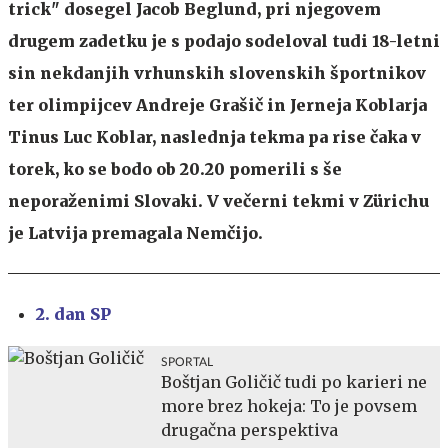
trick" dosegel Jacob Beglund, pri njegovem
drugem zadetku je s podajo sodeloval tudi 18-letni
sin nekdanjih vrhunskih slovenskih športnikov
ter olimpijcev Andreje Grašič in Jerneja Koblarja
Tinus Luc Koblar, naslednja tekma pa rise čaka v
torek, ko se bodo ob 20.20 pomerili s še
neporaženimi Slovaki. V večerni tekmi v Zürichu
je Latvija premagala Nemčijo.
2. dan SP
SPORTAL
Boštjan Goličič tudi po karieri ne
more brez hokeja: To je povsem
drugačna perspektiva