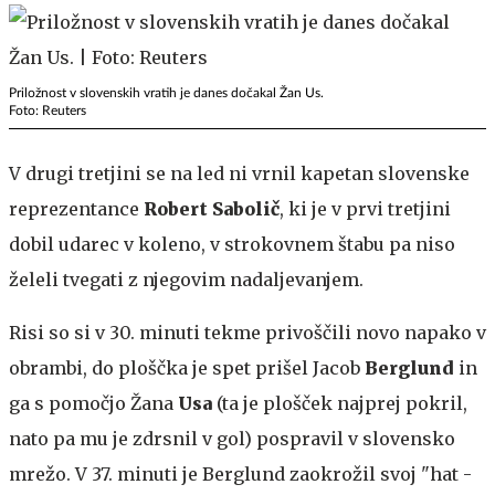
Priložnost v slovenskih vratih je danes dočakal Žan Us.
Foto: Reuters
V drugi tretjini se na led ni vrnil kapetan slovenske
reprezentance
Robert Sabolič
, ki je v prvi tretjini
dobil udarec v koleno, v strokovnem štabu pa niso
želeli tvegati z njegovim nadaljevanjem.
Risi so si v 30. minuti tekme privoščili novo napako v
obrambi, do ploščka je spet prišel Jacob
Berglund
in
ga s pomočjo Žana
Usa
(ta je plošček najprej pokril,
nato pa mu je zdrsnil v gol) pospravil v slovensko
mrežo. V 37. minuti je Berglund zaokrožil svoj "hat -