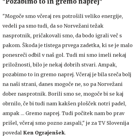
"Pozabimo to in gremo naprej"
"Mogoče smo včeraj res potrošili veliko energije,
vedeli pa smo tudi, da so Norvežani težak
nasprotnik, pričakovali smo, da bodo igrali več s
pakom. Škoda je tistega prvega zadetka, ki se je malo
ponesreči odbil v naš gol. Tudi mi smo imeli nekaj
priložnosti, bilo je nekaj dobrih stvari. Ampak,
pozabimo to in gremo naprej. Včeraj je bila sreča bolj
na naši strani, danes mogoče ne, so pa Norvežani
dober nasprotnik. Borili smo se, mogoče bi se kaj
obrnilo, če bi tudi nam kakšen plošček notri padel,
ampak … Gremo naprej. Tudi počitek nam bo prav
prišel, včeraj smo pozno zaspali," je za TV Slovenija
povedal
Ken Ograjenšek
.