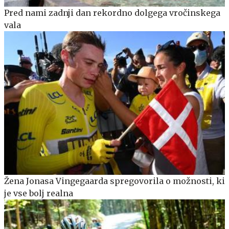
Pred nami zadnji dan rekordno dolgega vročinskega
vala
Žena Jonasa Vingegaarda spregovorila o možnosti, ki
je vse bolj realna