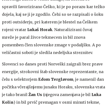
spravili favorizirano Češko, ki je po porazu kar težko
dojela, kaj se ji je zgodilo. Čehi so se razpisali o šoku
proti outsiderju, pri katerem je blestel na Češkem
rojeni vratar
Lukaš Horak
. Naturalizirani čuvaj
mreže je paral živce tekmecem in bil znova
pomemben člen slovenske zmage v podaljšku. A po
veličastni soboti je sledila nedeljska streznitev.
Slovenci so danes proti Norveški zaigrali brez prave
energije, strokovni štab slovenske reprezentante, na
čelu s selektorjem
Edom Terglavom
, je namenil dan
počitka včerajšnjemu junaku Horaku, slovenska vrata
je tako branil
Žan Us
(njegova zamenjava je bil
Luka
Kolin
) in bil prvič premagan v osmi minuti tekme,