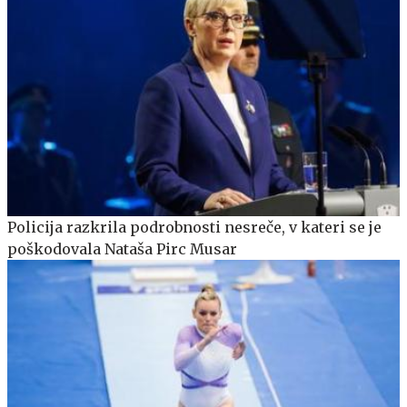
Policija razkrila podrobnosti nesreče, v kateri se je
poškodovala Nataša Pirc Musar