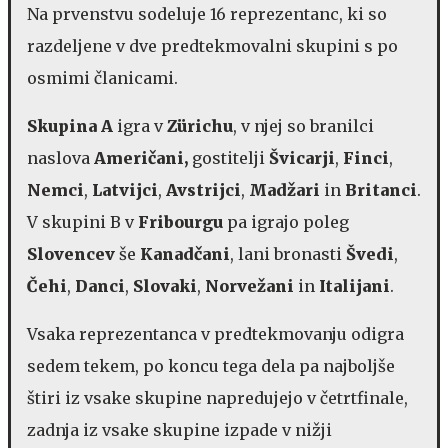
Na prvenstvu sodeluje 16 reprezentanc, ki so
razdeljene v dve predtekmovalni skupini s po
osmimi članicami.
Skupina A
igra v
Zürichu
, v njej so branilci
naslova
Američani,
gostitelji
Švicarji
,
Finci
,
Nemci
,
Latvijci
,
Avstrijci
,
Madžari
in
Britanci
.
V skupini B v
Fribourgu
pa igrajo poleg
Slovencev
še
Kanadčani
, lani bronasti
Švedi
,
Čehi
,
Danci
,
Slovaki
,
Norvežani
in
Italijani
.
Vsaka reprezentanca v predtekmovanju odigra
sedem tekem, po koncu tega dela pa najboljše
štiri iz vsake skupine napredujejo v četrtfinale,
zadnja iz vsake skupine izpade v nižji