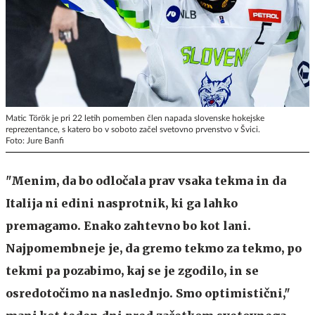
Matic Török je pri 22 letih pomemben člen napada slovenske hokejske
reprezentance, s katero bo v soboto začel svetovno prvenstvo v Švici.
Foto: Jure Banfi
"Menim, da bo odločala prav vsaka tekma in da
Italija ni edini nasprotnik, ki ga lahko
premagamo. Enako zahtevno bo kot lani.
Najpomembneje je, da gremo tekmo za tekmo, po
tekmi pa pozabimo, kaj se je zgodilo, in se
osredotočimo na naslednjo. Smo optimistični,"