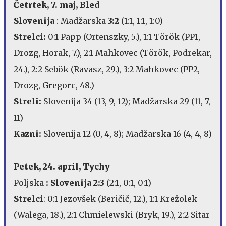
Četrtek, 7. maj, Bled
Slovenija
: Madžarska
3:2
(1:1, 1:1, 1:0)
Strelci:
0:1 Papp (Ortenszky, 5.), 1:1 Török (PP1,
Drozg, Horak, 7.), 2:1 Mahkovec (Török, Podrekar,
24.), 2:2 Sebök (Ravasz, 29.), 3:2 Mahkovec (PP2,
Drozg, Gregorc, 48.)
Streli:
Slovenija 34 (13, 9, 12); Madžarska 29 (11, 7,
11)
Kazni:
Slovenija 12 (0, 4, 8); Madžarska 16 (4, 4, 8)
Petek, 24. april, Tychy
Poljska
: Slovenija 2:3
(2:1, 0:1, 0:1)
Strelci
: 0:1 Jezovšek (Beričič, 12.), 1:1 Krežolek
(Walega, 18.), 2:1 Chmielewski (Bryk, 19.), 2:2 Sitar