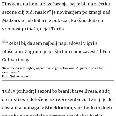
Finskem, na koncu razočaranje, saj je bil na začetku
sezone cilj tudi naslov," je novinarjem po zmagi nad
Madžarsko, ob kateri je pokazal, kakšno dodano
vrednost prinaša, dejal Török.
"Rekel bi, da sem najbolj napredoval v igri s ploščkom. Z igrami je prišla tudi
samozavest."
Foto: Guliverimage
Tudi v prihodnji sezoni bo branil barve Ilvesa, a zdaj
so misli osredotočene na reprezentanco. Lani ji je do
obstanka pomagal v
Stockholmu
, v prihodnjih dneh
pa se bo s soigralci za obstanek med elito boril v