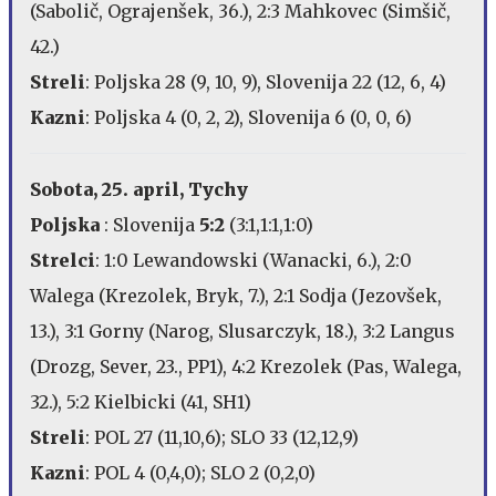
(Sabolič, Ograjenšek, 36.), 2:3 Mahkovec (Simšič,
42.)
Streli
: Poljska 28 (9, 10, 9), Slovenija 22 (12, 6, 4)
Kazni
: Poljska 4 (0, 2, 2), Slovenija 6 (0, 0, 6)
Sobota, 25. april, Tychy
Poljska
: Slovenija
5:2
(3:1,1:1,1:0)
Strelci
: 1:0 Lewandowski (Wanacki, 6.), 2:0
Walega (Krezolek, Bryk, 7.), 2:1 Sodja (Jezovšek,
13.), 3:1 Gorny (Narog, Slusarczyk, 18.), 3:2 Langus
(Drozg, Sever, 23., PP1), 4:2 Krezolek (Pas, Walega,
32.), 5:2 Kielbicki (41, SH1)
Streli
: POL 27 (11,10,6); SLO 33 (12,12,9)
Kazni
: POL 4 (0,4,0); SLO 2 (0,2,0)