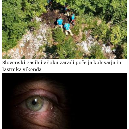
Slovenski gasilci v šoku zaradi početja kolesarja in
lastnika vikenda