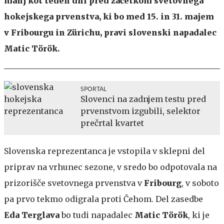
manj kot teden dni pred začetkom svetovnega
hokejskega prvenstva, ki bo med 15. in 31. majem
v Fribourgu in Zürichu, pravi slovenski napadalec
Matic Török.
SPORTAL
Slovenci na zadnjem testu pred
prvenstvom izgubili, selektor
prečrtal kvartet
Slovenska reprezentanca je vstopila v sklepni del
priprav na vrhunec sezone, v sredo bo odpotovala na
prizorišče svetovnega prvenstva v
Fribourg
, v soboto
pa prvo tekmo odigrala proti Čehom. Del zasedbe
Eda Terglava
bo tudi napadalec
Matic Török
, ki je