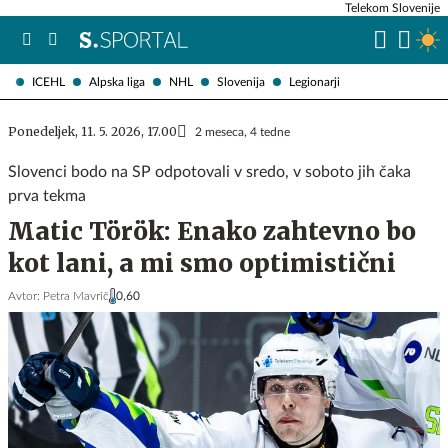
Telekom Slovenije
ICEHL
Alpska liga
NHL
Slovenija
Legionarji
Ponedeljek, 11. 5. 2026, 17.00
2 meseca, 4 tedne
Slovenci bodo na SP odpotovali v sredo, v soboto jih čaka
prva tekma
Matic Török: Enako zahtevno bo
kot lani, a mi smo optimistični
Avtor:
Petra Mavrič
0,60