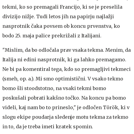
tekmi, ko so premagali Francijo, ki se je preselila
divizijo nižje. Tudi letos jih na papirju najlažji
nasprotnik čaka povsem ob koncu prvenstva, ko
bodo 25. maja palice prekrižali z Italijani.
"Mislim, da bo odločala prav vsaka tekma. Menim, da
Italija ni edini nasprotnik, ki ga lahko premagamo.
Ne bi pa komentiral tega, kdo so premagljivi tekmeci
(smeh, op. a.). Mi smo optimistični. V vsako tekmo
bomo šli stoodstotno, na vsaki tekmi bomo
poskušali pobrati kakšno točko. Na koncu pa bomo
videli, kaj nam bo to prineslo," je odločen Török, ki v
slogu ekipe poudarja sledenje motu tekma za tekmo
in to, da je treba imeti kratek spomin.