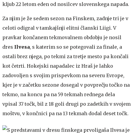
kljub 22 letom eden od nosilcev slovenskega napada.
Za njim je že sedem sezon na Finskem, zadnje tri je v
celoti odigral v tamkajšnji elitni članski Liigi. V
pravkar končanem tekmovalnem obdobju je nosil
dres
Ilvesa
, s katerim so se potegovali za finale, a
ostali brez njega, po tekmi za tretje mesto pa končali
kot četrti. Hokejski napadalec iz Hraš je lahko
zadovoljen s svojim prispevkom na severu Evrope,
kjer je v začetku sezone dosegal v povprečju točko na
tekmo, na koncu pa na 59 tekmah rednega dela
vpisal 37 točk, bil z 18 goli drugi po zadetkih v svojem
moštvu, v končnici pa na 13 tekmah dodal deset točk.