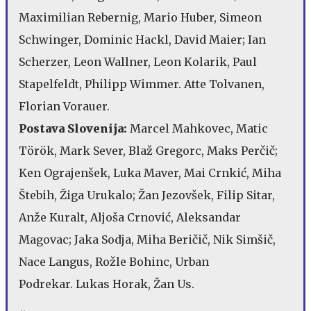
Maximilian Rebernig, Mario Huber, Simeon
Schwinger, Dominic Hackl, David Maier; Ian
Scherzer, Leon Wallner, Leon Kolarik, Paul
Stapelfeldt, Philipp Wimmer. Atte Tolvanen,
Florian Vorauer.
Postava Slovenija:
Marcel Mahkovec, Matic
Török, Mark Sever, Blaž Gregorc, Maks Perčič;
Ken Ograjenšek, Luka Maver, Mai Crnkić, Miha
Štebih, Žiga Urukalo; Žan Jezovšek, Filip Sitar,
Anže Kuralt, Aljoša Crnović, Aleksandar
Magovac; Jaka Sodja, Miha Beričič, Nik Simšič,
Nace Langus, Rožle Bohinc, Urban
Podrekar. Lukas Horak, Žan Us.