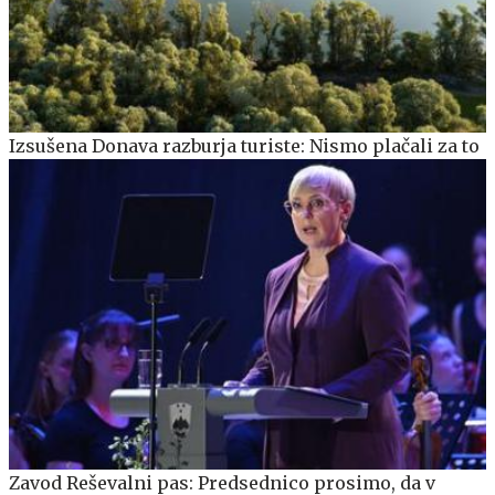
Izsušena Donava razburja turiste: Nismo plačali za to
Zavod Reševalni pas: Predsednico prosimo, da v