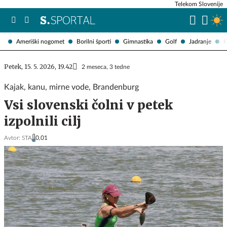
Telekom Slovenije
Ameriški nogomet
Borilni športi
Gimnastika
Golf
Jadranje
K
Petek, 15. 5. 2026, 19.42
2 meseca, 3 tedne
Kajak, kanu, mirne vode, Brandenburg
Vsi slovenski čolni v petek
izpolnili cilj
Avtor:
STA
0,01