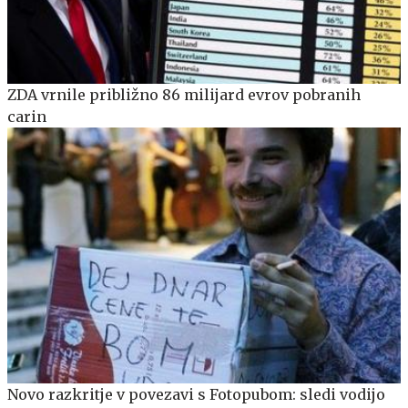
ZDA vrnile približno 86 milijard evrov pobranih
carin
Novo razkritje v povezavi s Fotopubom: sledi vodijo