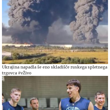
Ukrajina napadla še eno skladišče ruskega spletnega
trgovca #vŽivo