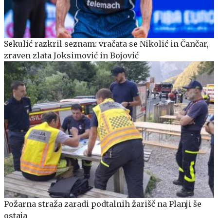
Sekulić razkril seznam: vračata se Nikolić in Čančar,
zraven zlata Joksimović in Bojović
Požarna straža zaradi podtalnih žarišč na Planji še
ostaja