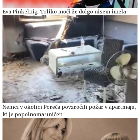
Eva Pinkelnig: Toliko moči že dolgo nisem imela
Nemci v okolici Poreča povzročili požar v apartmaju,
ki je popolnoma uničen