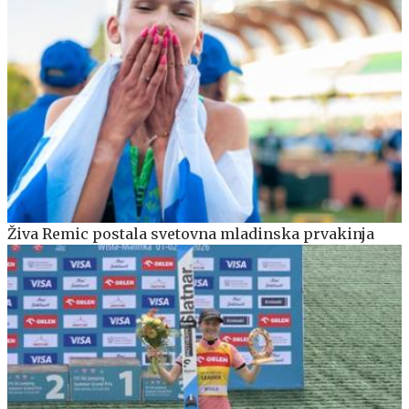
Živa Remic postala svetovna mladinska prvakinja