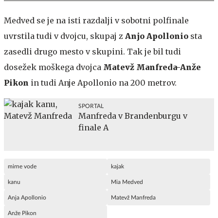
Medved se je na isti razdalji v sobotni polfinale
uvrstila tudi v dvojcu, skupaj z
Anjo Apollonio
sta
zasedli drugo mesto v skupini. Tak je bil tudi
dosežek moškega dvojca
Matevž Manfreda-Anže
Pikon
in tudi Anje Apollonio na 200 metrov.
SPORTAL
Manfreda v Brandenburgu v
finale A
mirne vode
kajak
kanu
Mia Medved
Anja Apollonio
Matevž Manfreda
Anže Pikon