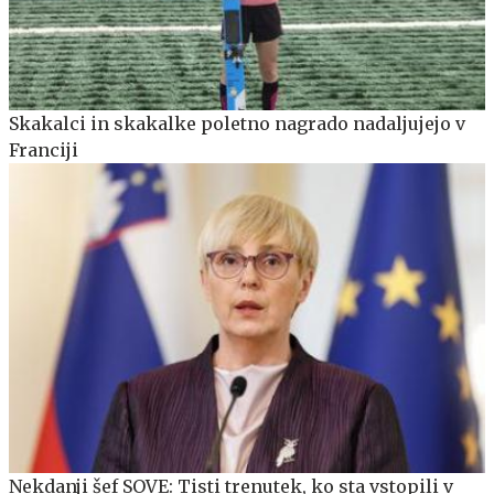
Skakalci in skakalke poletno nagrado nadaljujejo v
Franciji
Nekdanji šef SOVE: Tisti trenutek, ko sta vstopili v