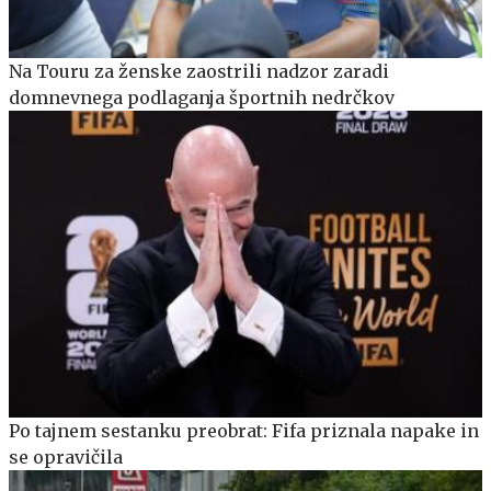
Na Touru za ženske zaostrili nadzor zaradi
domnevnega podlaganja športnih nedrčkov
Po tajnem sestanku preobrat: Fifa priznala napake in
se opravičila