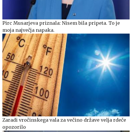
Pirc Musarjeva priznala: Nisem bila pripeta. To je
moja največja napaka.
Zaradi vročinskega vala za večino države velja rdeče
opozorilo