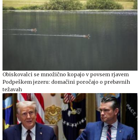
Obiskovalci se množično kopajo v povsem rjavem
Podpeškem jezeru: domačini poročajo o prebavnih
težavah