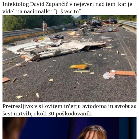
Infektolog David Zupančič v nejeveri nad tem, kar je
videl na nacionalki: "J...š vse to"
Pretresljivo: v silovitem trčenju avtodoma in avtobusa
šest mrtvih, okoli 30 poškodovanih