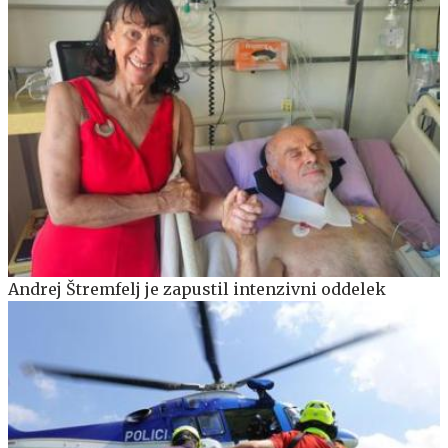
Andrej Štremfelj je zapustil intenzivni oddelek