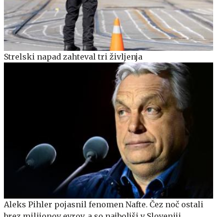
Strelski napad zahteval tri življenja
Aleks Pihler pojasnil fenomen Nafte. Čez noč ostali
brez milijonov evrov, a so najboljši v Sloveniji.