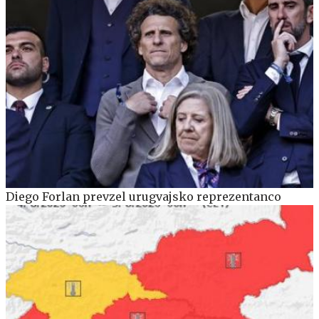
Diego Forlan prevzel urugvajsko reprezentanco