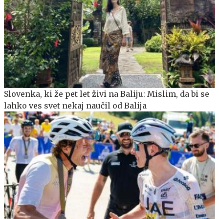
Slovenka, ki že pet let živi na Baliju: Mislim, da bi se
lahko ves svet nekaj naučil od Balija