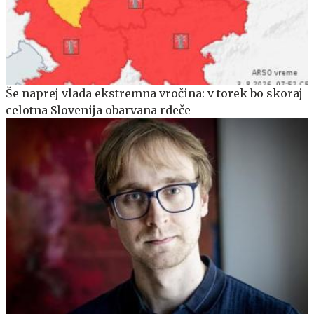
Še naprej vlada ekstremna vročina: v torek bo skoraj
celotna Slovenija obarvana rdeče