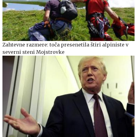
Zahtevne razmere: toča presenetila štiri alpiniste v
severni steni Mojstrovke