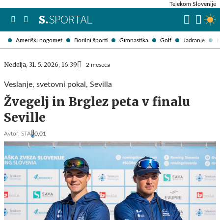
Telekom Slovenije
Ameriški nogomet
Borilni športi
Gimnastika
Golf
Jadranje
K
Nedelja, 31. 5. 2026, 16.39
2 meseca
Veslanje, svetovni pokal, Sevilla
Žvegelj in Brglez peta v finalu
Seville
Avtor:
STA
0,01