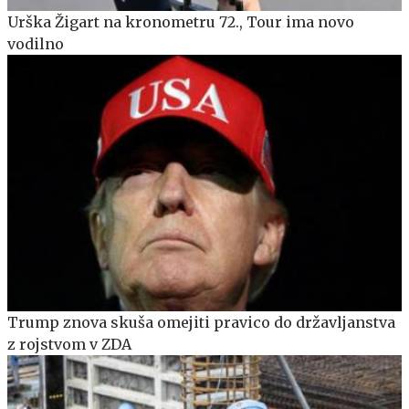
Urška Žigart na kronometru 72., Tour ima novo
vodilno
Trump znova skuša omejiti pravico do državljanstva
z rojstvom v ZDA