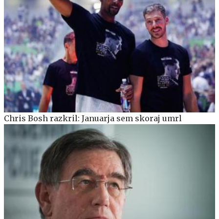
Chris Bosh razkril: Januarja sem skoraj umrl