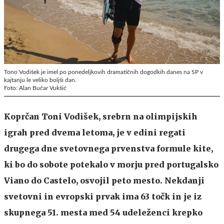
Tono Vodišek je imel po ponedeljkovih dramatičnih dogodkih danes na SP v
kajtanju le veliko boljši dan.
Foto: Alan Bučar Vukšić
Koprčan Toni Vodišek, srebrn na olimpijskih
igrah pred dvema letoma, je v edini regati
drugega dne svetovnega prvenstva formule kite,
ki bo do sobote potekalo v morju pred portugalsko
Viano do Castelo, osvojil peto mesto. Nekdanji
svetovni in evropski prvak ima 63 točk in je iz
skupnega 51. mesta med 54 udeleženci krepko