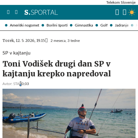
Telekom Slovenije
Ameriški nogomet
Borilni športi
Gimnastika
Golf
Jadranje
K
Torek, 12. 5. 2026, 19.15
2 meseca, 3 tedne
SP v kajtanju
Toni Vodišek drugi dan SP v
kajtanju krepko napredoval
Avtor:
STA
0,03