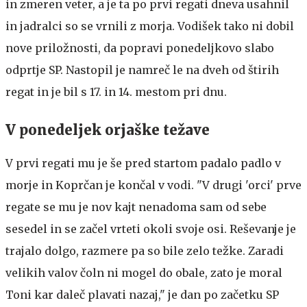
in zmeren veter, a je ta po prvi regati dneva usahnil
in jadralci so se vrnili z morja. Vodišek tako ni dobil
nove priložnosti, da popravi ponedeljkovo slabo
odprtje SP. Nastopil je namreč le na dveh od štirih
regat in je bil s 17. in 14. mestom pri dnu.
V ponedeljek orjaške težave
V prvi regati mu je še pred startom padalo padlo v
morje in Koprčan je končal v vodi. "V drugi 'orci' prve
regate se mu je nov kajt nenadoma sam od sebe
sesedel in se začel vrteti okoli svoje osi. Reševanje je
trajalo dolgo, razmere pa so bile zelo težke. Zaradi
velikih valov čoln ni mogel do obale, zato je moral
Toni kar daleč plavati nazaj," je dan po začetku SP