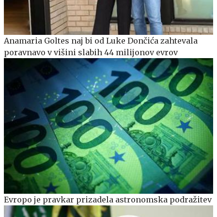
Anamaria Goltes naj bi od Luke Dončića zahtevala
poravnavo v višini slabih 44 milijonov evrov
Evropo je pravkar prizadela astronomska podražitev