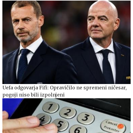
Uefa odgovarja Fifi: Opravičilo ne spremeni ničesar,
pogoji niso bili izpolnjeni