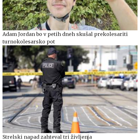
Adam Jordan bo v petih dneh skušal prekolesariti
turnokolesarsko pot
Strelski napad zahteval tri življenja