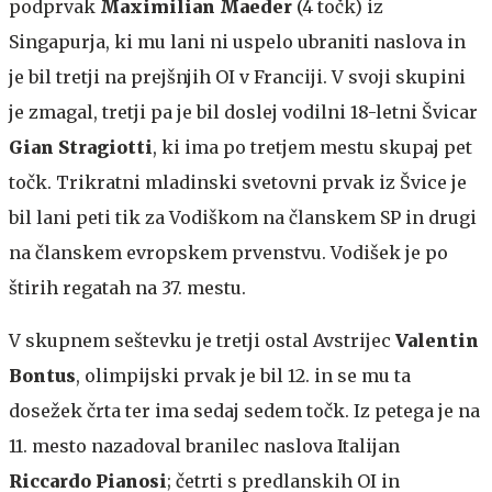
podprvak
Maximilian Maeder
(4 točk) iz
Singapurja, ki mu lani ni uspelo ubraniti naslova in
je bil tretji na prejšnjih OI v Franciji. V svoji skupini
je zmagal, tretji pa je bil doslej vodilni 18-letni Švicar
Gian Stragiotti
, ki ima po tretjem mestu skupaj pet
točk. Trikratni mladinski svetovni prvak iz Švice je
bil lani peti tik za Vodiškom na članskem SP in drugi
na članskem evropskem prvenstvu. Vodišek je po
štirih regatah na 37. mestu.
V skupnem seštevku je tretji ostal Avstrijec
Valentin
Bontus
, olimpijski prvak je bil 12. in se mu ta
dosežek črta ter ima sedaj sedem točk. Iz petega je na
11. mesto nazadoval branilec naslova Italijan
Riccardo Pianosi
; četrti s predlanskih OI in