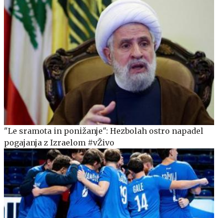
"Le sramota in ponižanje": Hezbolah ostro napadel
pogajanja z Izraelom #vŽivo