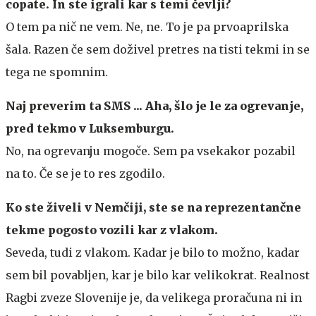
copate. In ste igrali kar s temi čevlji?
O tem pa nič ne vem. Ne, ne. To je pa prvoaprilska
šala. Razen če sem doživel pretres na tisti tekmi in se
tega ne spomnim.
Naj preverim ta SMS ... Aha, šlo je le za ogrevanje,
pred tekmo v Luksemburgu.
No, na ogrevanju mogoče. Sem pa vsekakor pozabil
na to. Če se je to res zgodilo.
Ko ste živeli v Nemčiji, ste se na reprezentančne
tekme pogosto vozili kar z vlakom.
Seveda, tudi z vlakom. Kadar je bilo to možno, kadar
sem bil povabljen, kar je bilo kar velikokrat. Realnost
Ragbi zveze Slovenije je, da velikega proračuna ni in