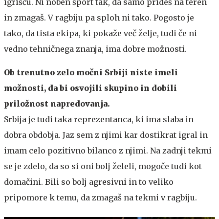
igrišču. Ni noben šport tak, da samo prideš na teren
in zmagaš. V ragbiju pa sploh ni tako. Pogosto je
tako, da tista ekipa, ki pokaže več želje, tudi če ni
vedno tehničnega znanja, ima dobre možnosti.
Ob trenutno zelo močni Srbiji niste imeli
možnosti, da bi osvojili skupino in dobili
priložnost napredovanja.
Srbija je tudi taka reprezentanca, ki ima slaba in
dobra obdobja. Jaz sem z njimi kar dostikrat igral in
imam celo pozitivno bilanco z njimi. Na zadnji tekmi
se je zdelo, da so si oni bolj želeli, mogoče tudi kot
domačini. Bili so bolj agresivni in to veliko
pripomore k temu, da zmagaš na tekmi v ragbiju.