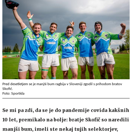
Pred desetletjem se je manjši bum ragbija v Sloveniji zgodil s prihodom bratov
Skofič.
Foto: Sportida
Se mi pa zdi, da se je do pandemije covida kakšnih
10 let, premikalo na bolje: bratje Skofič so naredili
manjši bum, imeli ste nekaj tujih selektorjev,