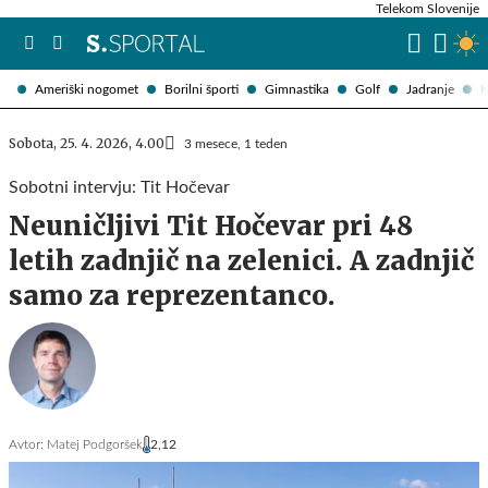
Telekom Slovenije
Ameriški nogomet
Borilni športi
Gimnastika
Golf
Jadranje
K
Sobota, 25. 4. 2026, 4.00
3 mesece, 1 teden
Sobotni intervju: Tit Hočevar
Neuničljivi Tit Hočevar pri 48
letih zadnjič na zelenici. A zadnjič
samo za reprezentanco.
Avtor:
Matej Podgoršek
2,12