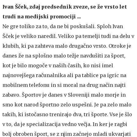
Ivan Šček, zdaj predsednik zveze, se že vrsto let
trudi na medijski promociji ...
Ne gre toliko za to, da ne bi poskušali. Sploh Ivan
Šček je veliko naredil. Veliko pa temelji tudi na delu v
klubih, ki pa zahteva malo drugačno vrsto. Otroke je
danes že na splošno malo težje navdušiti za šport,
kot je bilo mogoče v naših časih, ko nisi imel
najnovejšega računalnika ali pa tablice pa igric na
mobilnem telefonu in si moral na drug način najti
zabavo. Športov je danes v Sloveniji malo morje in
smo kot narod športno zelo uspešni. Je pa zelo malo
takih, ki istočasno trenirajo dva, tri športe. Vse je šlo
v to, da je specializacija vedno večja. In ker je ragbi
bolj obroben šport, se z njim začnejo mladi ukvarjati