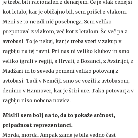
je treba biti racionalen z denarjem. Če je vlak cenejši
kot letalo, kar je običajno bil, sem prišel z vlakom.
Meni se to ne zdi nič posebnega. Sem veliko
prepotoval z vlakom, več kot z letalom. Še več pa z
avtobusi. To je nekaj, kar je treba vzeti v zakup v
ragbiju na tej ravni. Pri nas ni veliko klubov in smo
veliko igrali v regiji, s Hrvati, z Bosanci, z Avstrijci, z
Madžari in to seveda pomeni veliko potovanj z
avtobusi. Tudi v Nemčiji smo se vozili z avtobusom,
denimo v Hannover, kar je štiri ure. Taka potovanja v
ragbiju niso nobena novica.
Mislil sem bolj na to, da to pokaže srčnost,
pripadnost reprezentanci.
Morda, morda. Ampak zame je bila vedno čast