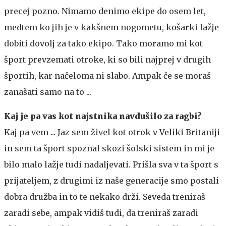
precej pozno. Nimamo denimo ekipe do osem let,
medtem ko jih je v kakšnem nogometu, košarki lažje
dobiti dovolj za tako ekipo. Tako moramo mi kot
šport prevzemati otroke, ki so bili najprej v drugih
športih, kar načeloma ni slabo. Ampak če se moraš
zanašati samo na to ...
Kaj je pa vas kot najstnika navdušilo za ragbi?
Kaj pa vem ... Jaz sem živel kot otrok v Veliki Britaniji
in sem ta šport spoznal skozi šolski sistem in mi je
bilo malo lažje tudi nadaljevati. Prišla sva v ta šport s
prijateljem, z drugimi iz naše generacije smo postali
dobra družba in to te nekako drži. Seveda treniraš
zaradi sebe, ampak vidiš tudi, da treniraš zaradi