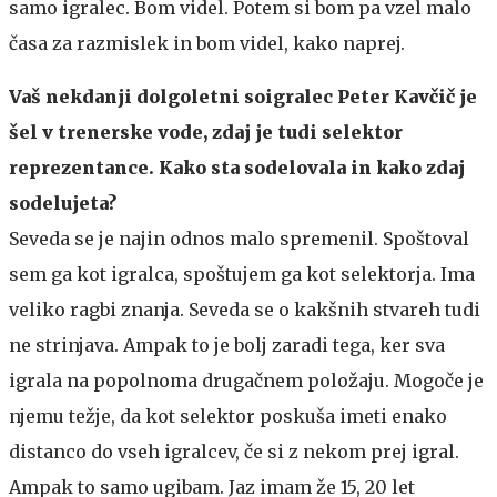
samo igralec. Bom videl. Potem si bom pa vzel malo
časa za razmislek in bom videl, kako naprej.
Vaš nekdanji dolgoletni soigralec Peter Kavčič je
šel v trenerske vode, zdaj je tudi selektor
reprezentance. Kako sta sodelovala in kako zdaj
sodelujeta?
Seveda se je najin odnos malo spremenil. Spoštoval
sem ga kot igralca, spoštujem ga kot selektorja. Ima
veliko ragbi znanja. Seveda se o kakšnih stvareh tudi
ne strinjava. Ampak to je bolj zaradi tega, ker sva
igrala na popolnoma drugačnem položaju. Mogoče je
njemu težje, da kot selektor poskuša imeti enako
distanco do vseh igralcev, če si z nekom prej igral.
Ampak to samo ugibam. Jaz imam že 15, 20 let