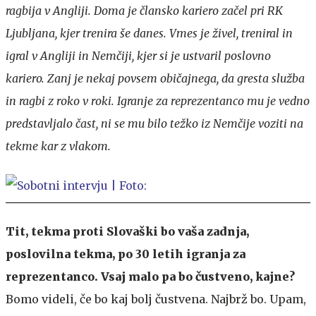
ragbija v Angliji. Doma je člansko kariero začel pri RK
Ljubljana, kjer trenira še danes. Vmes je živel, treniral in
igral v Angliji in Nemčiji, kjer si je ustvaril poslovno
kariero. Zanj je nekaj povsem običajnega, da gresta služba
in ragbi z roko v roki. Igranje za reprezentanco mu je vedno
predstavljalo čast, ni se mu bilo težko iz Nemčije voziti na
tekme kar z vlakom.
Tit, tekma proti Slovaški bo vaša zadnja,
poslovilna tekma, po 30 letih igranja za
reprezentanco. Vsaj malo pa bo čustveno, kajne?
Bomo videli, če bo kaj bolj čustvena. Najbrž bo. Upam,