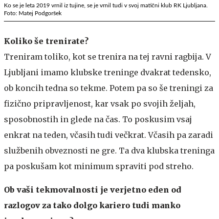
Ko se je leta 2019 vrnil iz tujine, se je vrnil tudi v svoj matični klub RK Ljubljana.
Foto: Matej Podgoršek
Koliko še trenirate?
Treniram toliko, kot se trenira na tej ravni ragbija. V
Ljubljani imamo klubske treninge dvakrat tedensko,
ob koncih tedna so tekme. Potem pa so še treningi za
fizično pripravljenost, kar vsak po svojih željah,
sposobnostih in glede na čas. To poskusim vsaj
enkrat na teden, včasih tudi večkrat. Včasih pa zaradi
službenih obveznosti ne gre. Ta dva klubska treninga
pa poskušam kot minimum spraviti pod streho.
Ob vaši tekmovalnosti je verjetno eden od
razlogov za tako dolgo kariero tudi manko