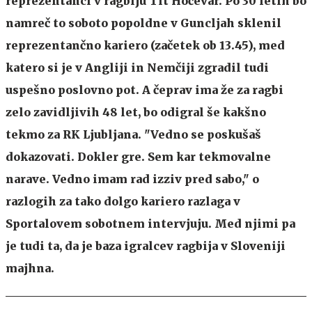
reprezentanci v ragbiju Tit Hočevar. Po 30 letih bo
namreč to soboto popoldne v Guncljah sklenil
reprezentančno kariero (začetek ob 13.45), med
katero si je v Angliji in Nemčiji zgradil tudi
uspešno poslovno pot. A čeprav ima že za ragbi
zelo zavidljivih 48 let, bo odigral še kakšno
tekmo za RK Ljubljana. "Vedno se poskušaš
dokazovati. Dokler gre. Sem kar tekmovalne
narave. Vedno imam rad izziv pred sabo," o
razlogih za tako dolgo kariero razlaga v
Sportalovem sobotnem intervjuju. Med njimi pa
je tudi ta, da je baza igralcev ragbija v Sloveniji
majhna.