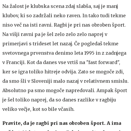
Na žalost je klubska scena zdaj slabša, saj je manj
klubov, ki so zadržali neko raven. In tako tudi tekme
niso več na isti ravni. Ragbi je pri nas obroben šport.
Na višji ravni pa je šel zelo zelo zelo naprej v
primerjavi s trideset let nazaj. Če pogledaš tekme
svetovnega prvenstva denimo leta 1995 in z zadnjega
v Franciji. Kot da danes vse vrtiš na "fast forward",
ker se igra toliko hitreje odvija. Zato se mogoče zdi,
da smo šli v Sloveniji malo nazaj v relativnem smislu.
Absolutno pa smo mogoče napredovali. Ampak šport
je šel toliko naprej, da so danes razlike v ragbiju
veliko večje, kot so bile včasih.
Pravite, da je ragbi pri nas obroben šport. A ima