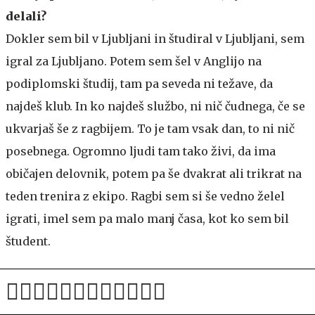
delali?
Dokler sem bil v Ljubljani in študiral v Ljubljani, sem
igral za Ljubljano. Potem sem šel v Anglijo na
podiplomski študij, tam pa seveda ni težave, da
najdeš klub. In ko najdeš službo, ni nič čudnega, če se
ukvarjaš še z ragbijem. To je tam vsak dan, to ni nič
posebnega. Ogromno ljudi tam tako živi, da ima
običajen delovnik, potem pa še dvakrat ali trikrat na
teden trenira z ekipo. Ragbi sem si še vedno želel
igrati, imel sem pa malo manj časa, kot ko sem bil
študent.
Kako zelo velik šport je ragbi v Angliji?
Vsaka vas ima svoj klub, v določenih delih Anglije je