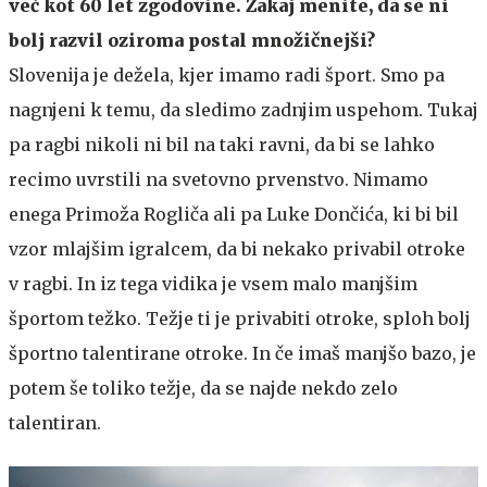
več kot 60 let zgodovine. Zakaj menite, da se ni
bolj razvil oziroma postal množičnejši?
Slovenija je dežela, kjer imamo radi šport. Smo pa
nagnjeni k temu, da sledimo zadnjim uspehom. Tukaj
pa ragbi nikoli ni bil na taki ravni, da bi se lahko
recimo uvrstili na svetovno prvenstvo. Nimamo
enega Primoža Rogliča ali pa Luke Dončića, ki bi bil
vzor mlajšim igralcem, da bi nekako privabil otroke
v ragbi. In iz tega vidika je vsem malo manjšim
športom težko. Težje ti je privabiti otroke, sploh bolj
športno talentirane otroke. In če imaš manjšo bazo, je
potem še toliko težje, da se najde nekdo zelo
talentiran.