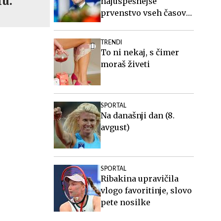
lu.
najuspešnejše
prvenstvo vseh časov
za slovensko atletiko
TRENDI
To ni nekaj, s čimer
moraš živeti
SPORTAL
Na današnji dan (8.
avgust)
SPORTAL
Ribakina upravičila
vlogo favoritinje, slovo
pete nosilke