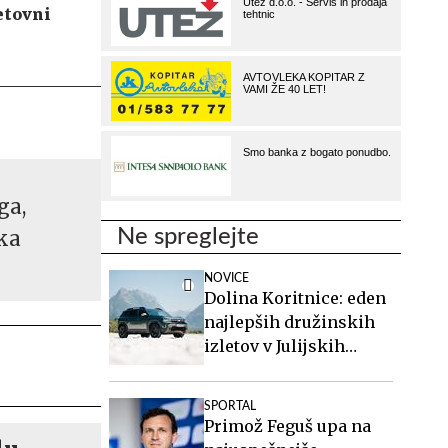
vetovni
ga,
Ne spreglejte
ka
NOVICE
Dolina Koritnice: eden
najlepših družinskih
izletov v Julijskih
Alpah
SPORTAL
Primož Feguš upa na