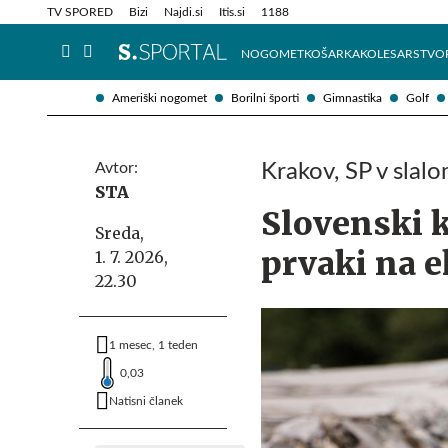
Info in obvestila
Tehnik
TV SPORED
Bizi
Najdi.si
Itis.si
1188
NOGOMET
KOŠARKA
KOLESARSTVO
Ameriški nogomet
Borilni športi
Gimnastika
Golf
Avtor:
Krakov, SP v slalo
STA
Slovenski k
Sreda,
prvaki na e
1. 7. 2026,
22.30
1 mesec, 1 teden
0,03
Natisni članek