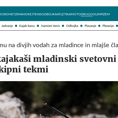
Želite prejemati e-novice?
Uživajmo pametno
ROKOMET
ZIMA
HOKEJ
TENIS
ODBOJKA
ATLETIKA
MOTO
DRUGO
OLIMPIZEM
Jadranje
Kajak-kanu
Namizni tenis
Odbojka
Plavanje
Plezanje
mu na divjih vodah za mladince in mlajše čl
ajakaši mladinski svetovni
kipni tekmi