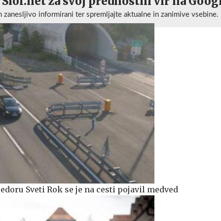
 Siol.net za svoj prednostni vir na Goog
n zanesljivo informirani ter spremljajte aktualne in zanimive vsebine.
redoru Sveti Rok se je na cesti pojavil medved