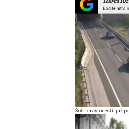
Izberite
Bodite hitro i
Šok na avtocesti: pri p