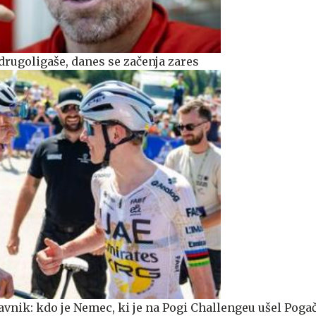
drugoligaše, danes se začenja zares
avnik: kdo je Nemec, ki je na Pogi Challengeu ušel Poga