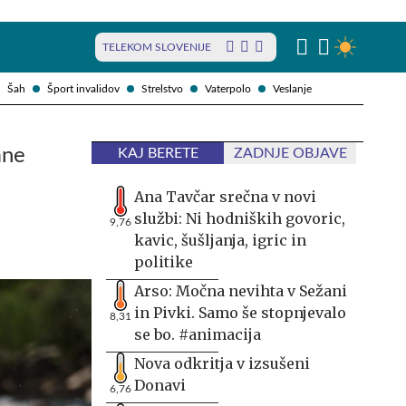
TELEKOM SLOVENIJE
Šah
Šport invalidov
Strelstvo
Vaterpolo
Veslanje
ane
KAJ BERETE
ZADNJE OBJAVE
Ana Tavčar srečna v novi
službi: Ni hodniških govoric,
9,76
kavic, šušljanja, igric in
politike
Arso: Močna nevihta v Sežani
in Pivki. Samo še stopnjevalo
8,31
se bo. #animacija
Nova odkritja v izsušeni
Donavi
6,76