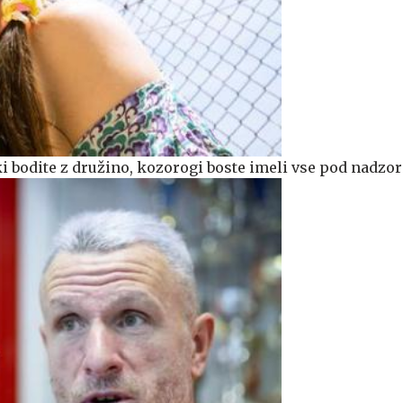
i bodite z družino, kozorogi boste imeli vse pod nadzo