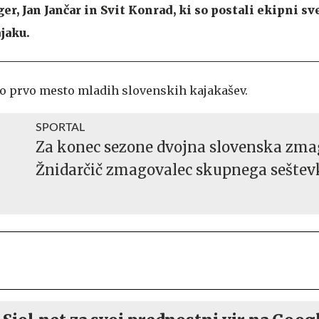
r, Jan Jančar in Svit Konrad, ki so postali ekipni s
jaku.
ko prvo mesto mladih slovenskih kajakašev.
SPORTAL
Za konec sezone dvojna slovenska zma
Žnidarčič zmagovalec skupnega seštev