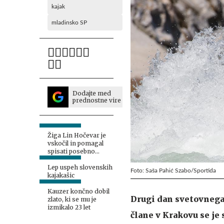
kajak
mladinsko SP
Dodajte med
prednostne vire
Žiga Lin Hočevar je
vskočil in pomagal
spisati posebno
zgodbo
Lep uspeh slovenskih
Foto: Saša Pahić Szabo/Sportida
kajakašic
Kauzer končno dobil
Drugi dan svetovnega
zlato, ki se mu je
izmikalo 23 let
člane v Krakovu se je 