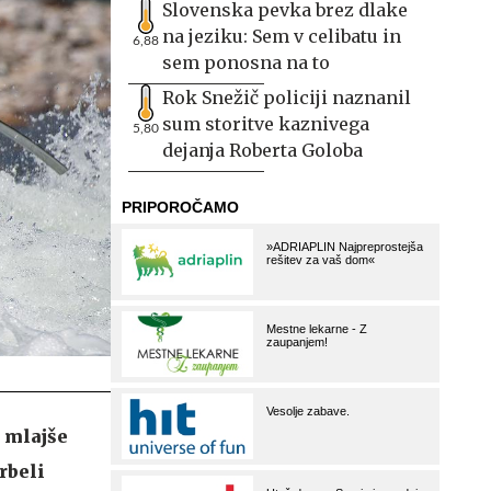
Slovenska pevka brez dlake
na jeziku: Sem v celibatu in
6,88
sem ponosna na to
Rok Snežič policiji naznanil
sum storitve kaznivega
5,80
dejanja Roberta Goloba
 mlajše
rbeli