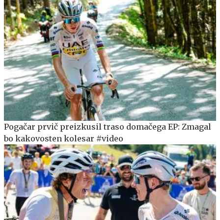
Pogačar prvič preizkusil traso domačega EP: Zmagal
bo kakovosten kolesar #video