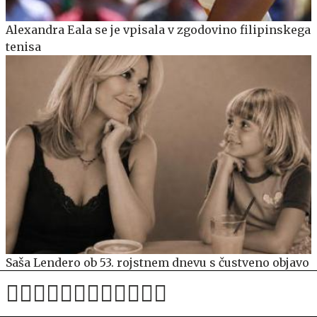
Alexandra Eala se je vpisala v zgodovino filipinskega
tenisa
Saša Lendero ob 53. rojstnem dnevu s čustveno objavo
ganila oboževalce