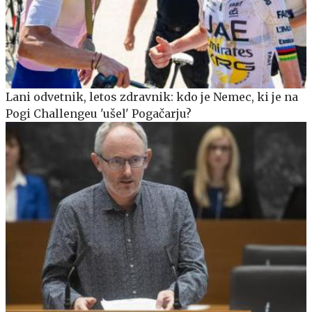
Lani odvetnik, letos zdravnik: kdo je Nemec, ki je na
Pogi Challengeu 'ušel' Pogačarju?