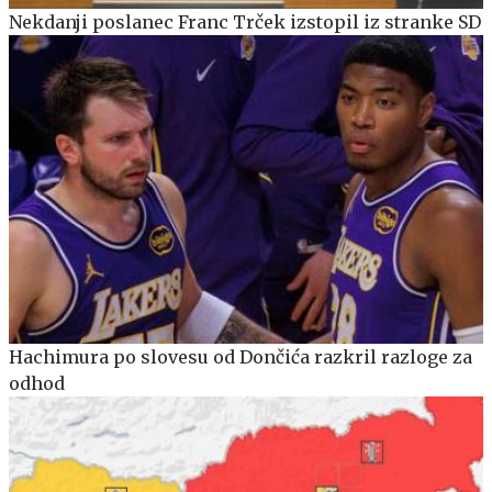
Nekdanji poslanec Franc Trček izstopil iz stranke SD
Hachimura po slovesu od Dončića razkril razloge za
odhod