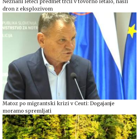
Neznani leteči predmet trčil v tovorno letalo, našli
dron z eksplozivom
Matoz po migrantski krizi v Ceuti: Dogajanje
moramo spremljati