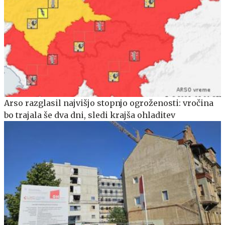
Arso razglasil najvišjo stopnjo ogroženosti: vročina
bo trajala še dva dni, sledi krajša ohladitev