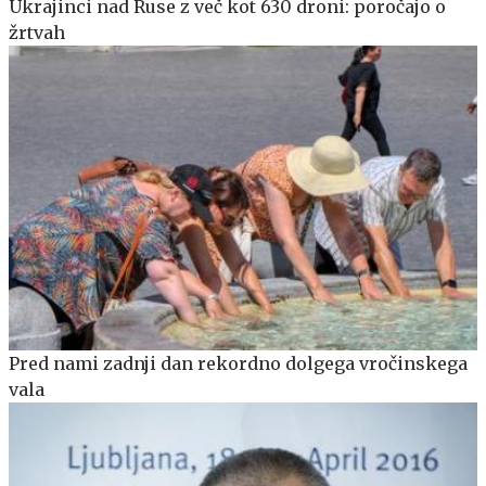
Ukrajinci nad Ruse z več kot 630 droni: poročajo o
žrtvah
Pred nami zadnji dan rekordno dolgega vročinskega
vala