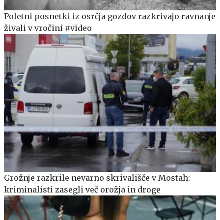
Poletni posnetki iz osrčja gozdov razkrivajo ravnanje
živali v vročini #video
Grožnje razkrile nevarno skrivališče v Mostah:
kriminalisti zasegli več orožja in droge