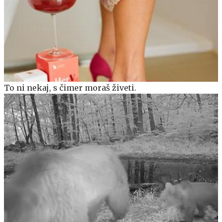
To ni nekaj, s čimer moraš živeti.