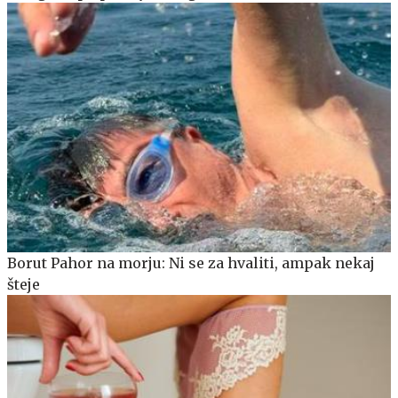
Borut Pahor na morju: Ni se za hvaliti, ampak nekaj
šteje