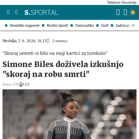
Telekom Slovenije
Ameriški nogomet
Borilni športi
Gimnastika
Golf
Jadranje
K
Nedelja, 7. 6. 2026, 14.13
2 meseca
"Skoraj umreti ni bilo na moji kartici za tombolo"
Simone Biles doživela izkušnjo
"skoraj na robu smrti"
Avtor:
STA
0,13