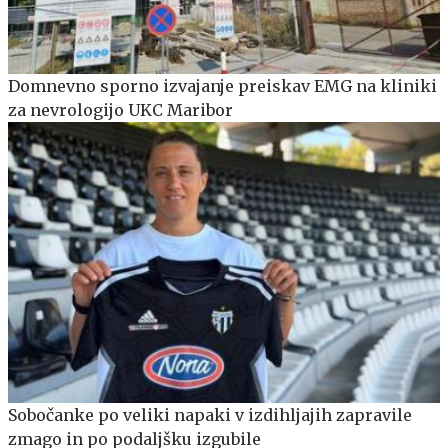
Domnevno sporno izvajanje preiskav EMG na kliniki
za nevrologijo UKC Maribor
Sobočanke po veliki napaki v izdihljajih zapravile
zmago in po podaljšku izgubile