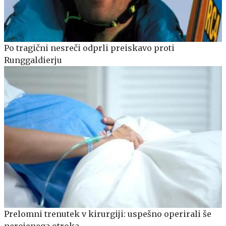
Po tragični nesreči odprli preiskavo proti
Runggaldierju
Prelomni trenutek v kirurgiji: uspešno operirali še
nerojenega otroka