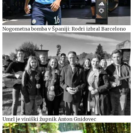
Nogometna bomba v Španiji: Rodri izbral Barcelono
Umrl je viniški župnik Anton Gnidovec