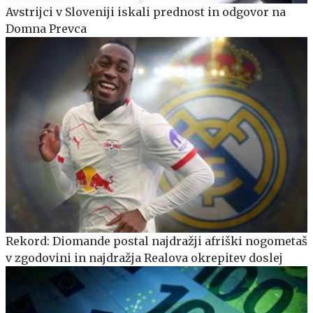
Avstrijci v Sloveniji iskali prednost in odgovor na
Domna Prevca
Rekord: Diomande postal najdražji afriški nogometaš
v zgodovini in najdražja Realova okrepitev doslej