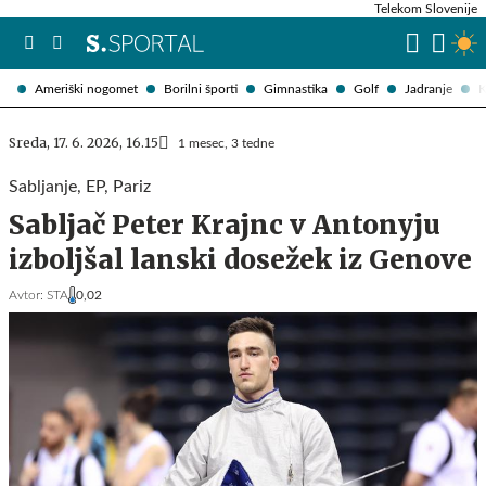
Telekom Slovenije
Ameriški nogomet
Borilni športi
Gimnastika
Golf
Jadranje
K
Sreda, 17. 6. 2026, 16.15
1 mesec, 3 tedne
Sabljanje, EP, Pariz
Sabljač Peter Krajnc v Antonyju
izboljšal lanski dosežek iz Genove
Avtor:
STA
0,02