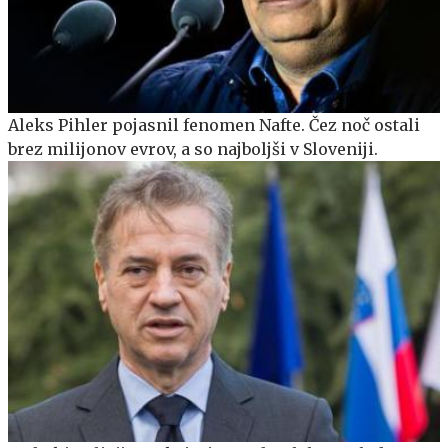
Aleks Pihler pojasnil fenomen Nafte. Čez noč ostali
brez milijonov evrov, a so najboljši v Sloveniji.