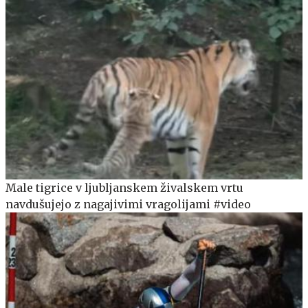
Male tigrice v ljubljanskem živalskem vrtu
navdušujejo z nagajivimi vragolijami #video