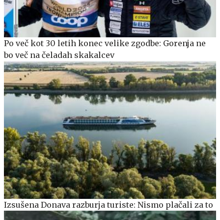
Po več kot 30 letih konec velike zgodbe: Gorenja ne
bo več na čeladah skakalcev
Izsušena Donava razburja turiste: Nismo plačali za to