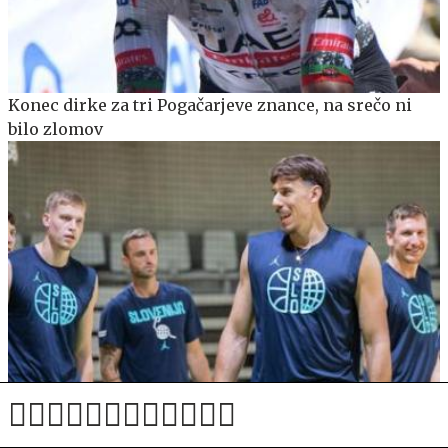
Konec dirke za tri Pogačarjeve znance, na srečo ni
bilo zlomov
Po osmih letih obujena B reprezentanca, Čančar