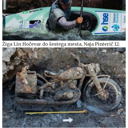
Žiga Lin Hočevar do šestega mesta, Naja Pinterič 12.