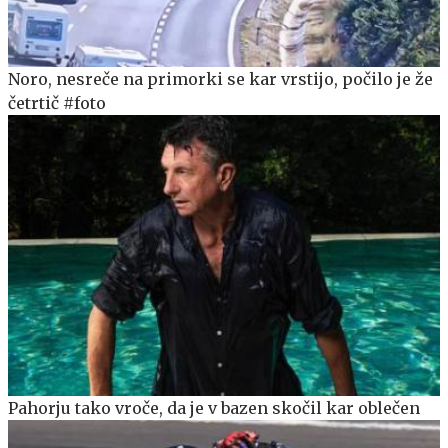
Noro, nesreče na primorki se kar vrstijo, počilo je že
četrtič #foto
Pahorju tako vroče, da je v bazen skočil kar oblečen