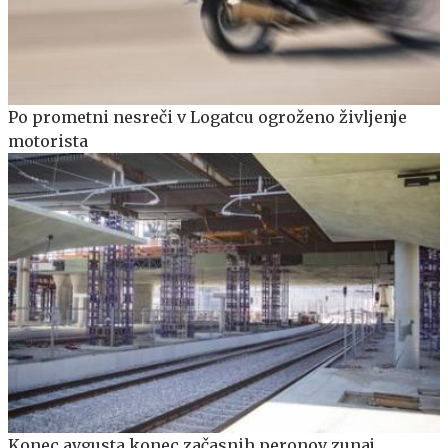
Po prometni nesreči v Logatcu ogroženo življenje
motorista
Konec avgusta konec začasnih peronov zunaj