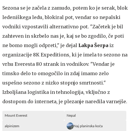
Sezona se je začela z zamudo, potem ko je serak, blok
ledeniškega ledu, blokiral pot, vendar so nepalski
vodniki vzpostavili alternativno pot. "Začetek je bil
zahteven in skrbelo nas je, kaj se bo zgodilo, če poti
ne bomo mogli odpreti," je dejal
Lakpa Šerpa
iz
organizacije 8K Expeditions, ki je imela to sezono na
vrhu Everesta 80 strank in vodnikov. "Vendar je
timsko delo to omogočilo in zdaj imamo zelo
uspešno sezono z nizko stopnjo smrtnosti."
Izboljšana logistika in tehnologija, vključno z
dostopom do interneta, je plezanje naredila varnejše.
Mount Everest
Nepal
alpinizem
Naj planinska koča