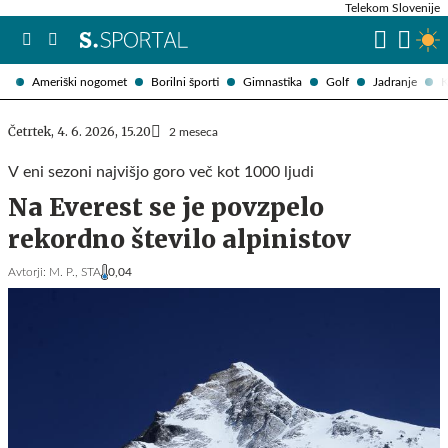
Telekom Slovenije
Ameriški nogomet
Borilni športi
Gimnastika
Golf
Jadranje
K
Četrtek, 4. 6. 2026, 15.20
2 meseca
V eni sezoni najvišjo goro več kot 1000 ljudi
Na Everest se je povzpelo
rekordno število alpinistov
Avtorji:
M. P.,
STA
0,04