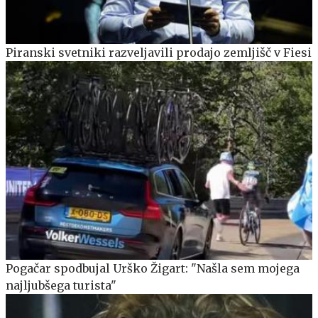
Piranski svetniki razveljavili prodajo zemljišč v Fiesi
Pogačar spodbujal Urško Žigart: "Našla sem mojega
najljubšega turista"