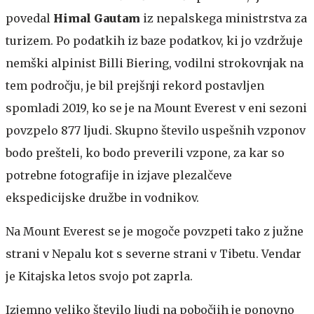
povedal
Himal Gautam
iz nepalskega ministrstva za
turizem. Po podatkih iz baze podatkov, ki jo vzdržuje
nemški alpinist Billi Biering, vodilni strokovnjak na
tem področju, je bil prejšnji rekord postavljen
spomladi 2019, ko se je na Mount Everest v eni sezoni
povzpelo 877 ljudi. Skupno število uspešnih vzponov
bodo prešteli, ko bodo preverili vzpone, za kar so
potrebne fotografije in izjave plezalčeve
ekspedicijske družbe in vodnikov.
Na Mount Everest se je mogoče povzpeti tako z južne
strani v Nepalu kot s severne strani v Tibetu. Vendar
je Kitajska letos svojo pot zaprla.
Izjemno veliko število ljudi na pobočjih je ponovno