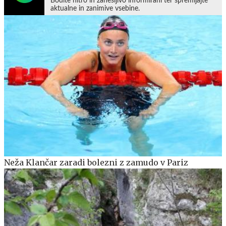
Bodite hitro in zanesljivo informirani ter spremljajte
aktualne in zanimive vsebine.
Neža Klančar zaradi bolezni z zamudo v Pariz