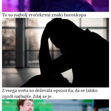
To so najbolj vročekrvni znaki horoskopa
Z vsega sveta so deževala opozorila, da se lahko
zgodi najhujše. Zdaj se je.