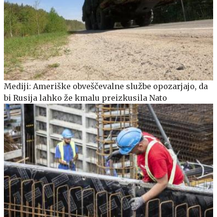
Mediji: Ameriške obveščevalne službe opozarjajo, da
bi Rusija lahko že kmalu preizkusila Nato