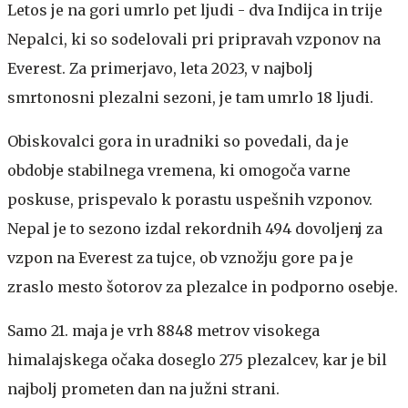
Letos je na gori umrlo pet ljudi - dva Indijca in trije
Nepalci, ki so sodelovali pri pripravah vzponov na
Everest. Za primerjavo, leta 2023, v najbolj
smrtonosni plezalni sezoni, je tam umrlo 18 ljudi.
Obiskovalci gora in uradniki so povedali, da je
obdobje stabilnega vremena, ki omogoča varne
poskuse, prispevalo k porastu uspešnih vzponov.
Nepal je to sezono izdal rekordnih 494 dovoljenj za
vzpon na Everest za tujce, ob vznožju gore pa je
zraslo mesto šotorov za plezalce in podporno osebje.
Samo 21. maja je vrh 8848 metrov visokega
himalajskega očaka doseglo 275 plezalcev, kar je bil
najbolj prometen dan na južni strani.