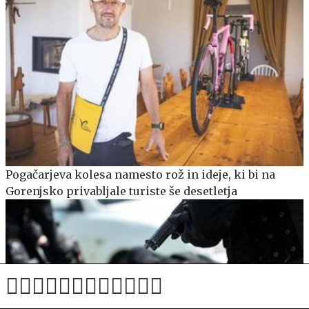
Pogačarjeva kolesa namesto rož in ideje, ki bi na
Gorenjsko privabljale turiste še desetletja