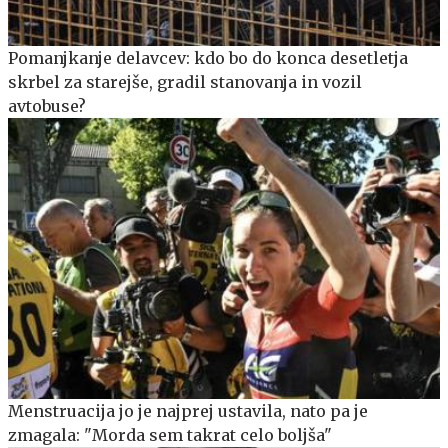
Pomanjkanje delavcev: kdo bo do konca desetletja
skrbel za starejše, gradil stanovanja in vozil
avtobuse?
Menstruacija jo je najprej ustavila, nato pa je
zmagala: "Morda sem takrat celo boljša"