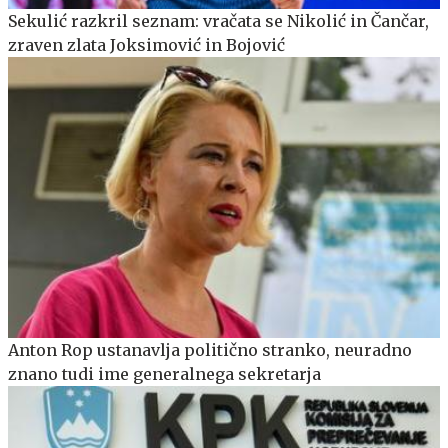
Sekulić razkril seznam: vračata se Nikolić in Čančar,
zraven zlata Joksimović in Bojović
Anton Rop ustanavlja politično stranko, neuradno
znano tudi ime generalnega sekretarja