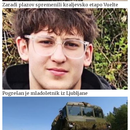
Zaradi plazov spremenili kraljevsko etapo Vuelte
Pogrešan je mladoletnik iz Ljubljane