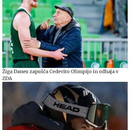
Žiga Daneu zapušča Cedevito Olimpijo in odhaja v
ZDA