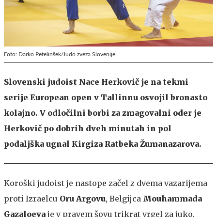
Foto: Darko Petelinšek/Judo zveza Slovenije
Slovenski judoist Nace Herkovič je na tekmi
serije European open v Tallinnu osvojil bronasto
kolajno. V odločilni borbi za zmagovalni oder je
Herkovič po dobrih dveh minutah in pol
podaljška ugnal Kirgiza Ratbeka Žumanazarova.
Koroški judoist je nastope začel z dvema vazarijema
proti Izraelcu
Oru Argovu
, Belgijca
Mouhammada
Gazaloeva
je v pravem šovu trikrat vrgel za juko,