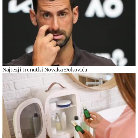
Najtežji trenutki Novaka Đokovića