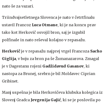
nato še za vazari.
Triindvajsetletnega Slovenca je nato v četrtfinalu
ustavil Francoz
Luca Otmane
, ki je na koncu prav
tako kot Herkovič osvojil bron, saj je izgubil
polfinale in nato reševal kolajno v repasažu.
Herkovič
je v repasažu najprej vrgel Francoza
Sacho
Giglija
, v boju za bron pa še Žumanazarova. Zmagal
je v Dagestanu rojeni
Gadžidavud Gasanov
, ki
nastopa za Brunej, srebrn je bil Moldavec Ciprian
Gribinet.
Manj uspešna je bila Herkovičeva klubska kolegica iz
Slovenj Gradca
Jevgenija Gajić
, ki se je poslovila po