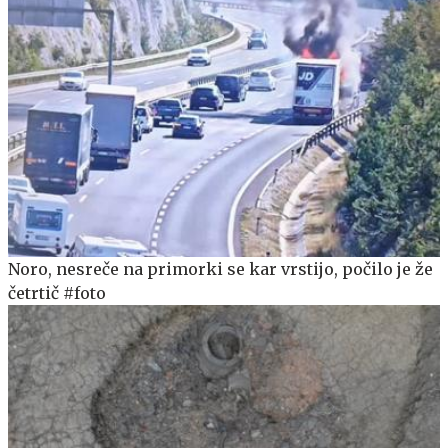
Noro, nesreče na primorki se kar vrstijo, počilo je že
četrtič #foto