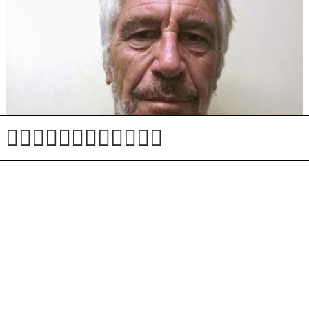
Nova Mehika toži Trumpovo vlado zaradi oviranja
preiskave, povezane z Epsteinovim rančem