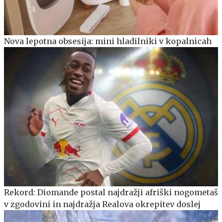
Nova lepotna obsesija: mini hladilniki v kopalnicah
Rekord: Diomande postal najdražji afriški nogometaš
v zgodovini in najdražja Realova okrepitev doslej