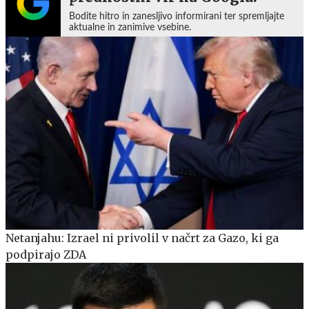
Bodite hitro in zanesljivo informirani ter spremljajte
aktualne in zanimive vsebine.
Netanjahu: Izrael ni privolil v načrt za Gazo, ki ga
podpirajo ZDA