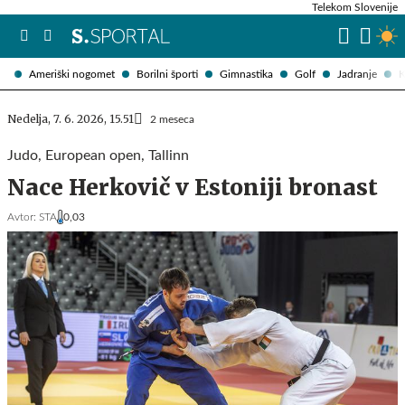
Telekom Slovenije
Ameriški nogomet
Borilni športi
Gimnastika
Golf
Jadranje
K
Nedelja, 7. 6. 2026, 15.51
2 meseca
Judo, European open, Tallinn
Nace Herkovič v Estoniji bronast
Avtor:
STA
0,03