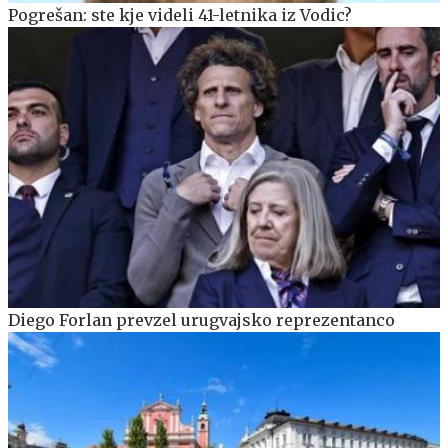
Pogrešan: ste kje videli 41-letnika iz Vodic?
Diego Forlan prevzel urugvajsko reprezentanco