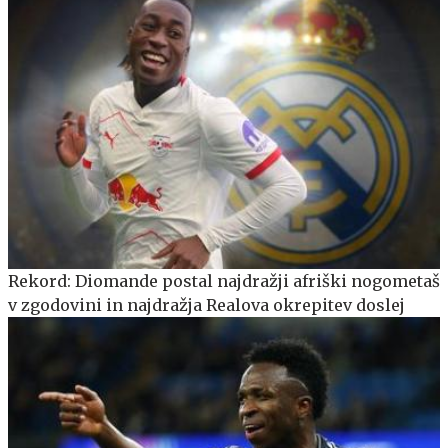
Rekord: Diomande postal najdražji afriški nogometaš
v zgodovini in najdražja Realova okrepitev doslej