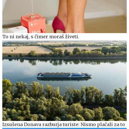
To ni nekaj, s čimer moraš živeti.
Izsušena Donava razburja turiste: Nismo plačali za to