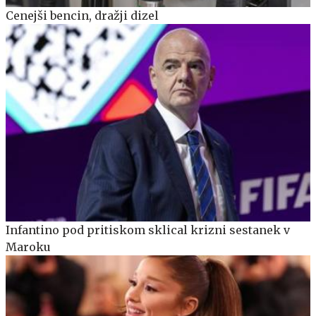
Cenejši bencin, dražji dizel
Infantino pod pritiskom sklical krizni sestanek v
Maroku