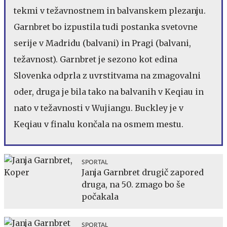
tekmi v težavnostnem in balvanskem plezanju.
Garnbret bo izpustila tudi postanka svetovne
serije v Madridu (balvani) in Pragi (balvani,
težavnost). Garnbret je sezono kot edina
Slovenka odprla z uvrstitvama na zmagovalni
oder, druga je bila tako na balvanih v Keqiau in
nato v težavnosti v Wujiangu. Buckley je v
Keqiau v finalu končala na osmem mestu.
SPORTAL
Janja Garnbret drugič zapored
druga, na 50. zmago bo še
počakala
SPORTAL