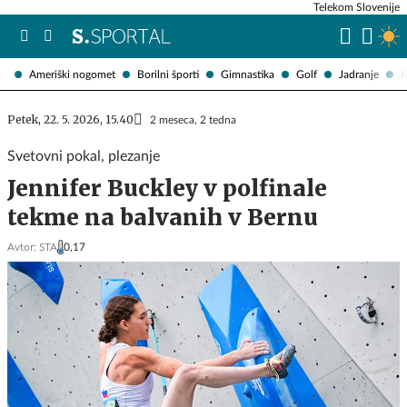
Telekom Slovenije
Ameriški nogomet
Borilni športi
Gimnastika
Golf
Jadranje
K
Petek, 22. 5. 2026, 15.40
2 meseca, 2 tedna
Svetovni pokal, plezanje
Jennifer Buckley v polfinale
tekme na balvanih v Bernu
Avtor:
STA
0,17