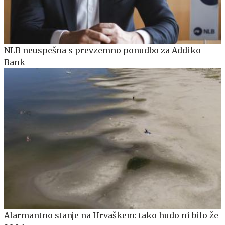
NLB neuspešna s prevzemno ponudbo za Addiko
Bank
Alarmantno stanje na Hrvaškem: tako hudo ni bilo že