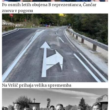
Po osmih letih obujena B reprezentanca, Čančar
znova v pogonu
Na Vršič prihaja velika sprememba