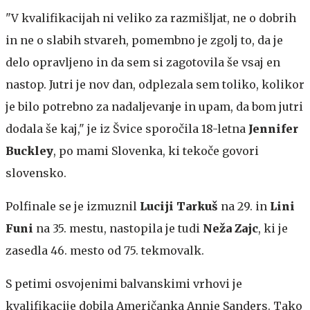
"V kvalifikacijah ni veliko za razmišljat, ne o dobrih
in ne o slabih stvareh, pomembno je zgolj to, da je
delo opravljeno in da sem si zagotovila še vsaj en
nastop. Jutri je nov dan, odplezala sem toliko, kolikor
je bilo potrebno za nadaljevanje in upam, da bom jutri
dodala še kaj," je iz Švice sporočila 18-letna
Jennifer
Buckley
, po mami Slovenka, ki tekoče govori
slovensko.
Polfinale se je izmuznil
Luciji Tarkuš
na 29. in
Lini
Funi
na 35. mestu, nastopila je tudi
Neža Zajc
, ki je
zasedla 46. mesto od 75. tekmovalk.
S petimi osvojenimi balvanskimi vrhovi je
kvalifikacije dobila Američanka Annie Sanders. Tako