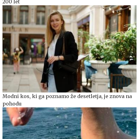
200 let
Modni kos, ki ga poznamo že desetletja, je znova na
pohodu