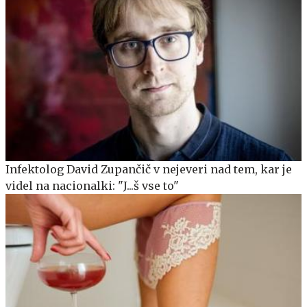
Infektolog David Zupančič v nejeveri nad tem, kar je
videl na nacionalki: "J...š vse to"