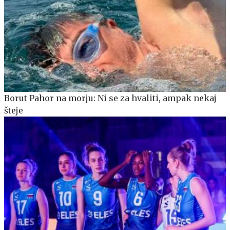
Borut Pahor na morju: Ni se za hvaliti, ampak nekaj
šteje