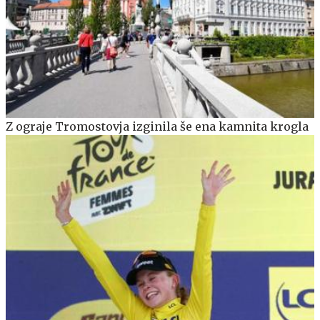
Z ograje Tromostovja izginila še ena kamnita krogla