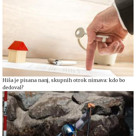
Hiša je pisana nanj, skupnih otrok nimava: kdo bo
dedoval?