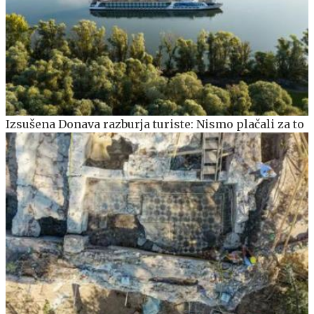
Izsušena Donava razburja turiste: Nismo plačali za to