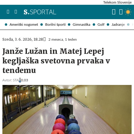
Telekom Slovenije
Ameriški nogomet
Borilni športi
Gimnastika
Golf
Jadranje
K
Sreda, 3. 6. 2026, 18.28
2 meseca, 1 teden
Janže Lužan in Matej Lepej
kegljaška svetovna prvaka v
tendemu
Avtor:
STA
0,03