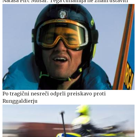
Nataša Pirc Musar: Tega cunamija ne znam ustaviti
Po tragični nesreči odprli preiskavo proti
Runggaldierju