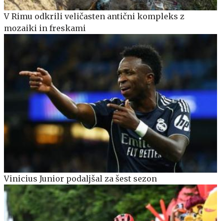
V Rimu odkrili veličasten antični kompleks z
mozaiki in freskami
Vinicius Junior podaljšal za šest sezon