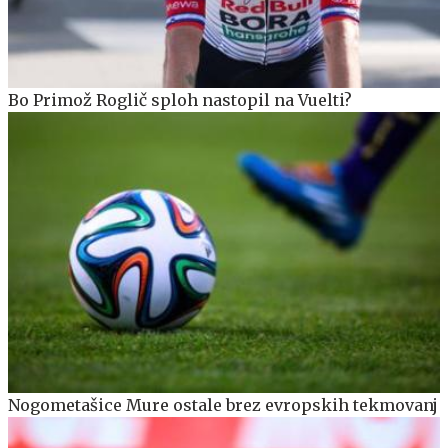
Bo Primož Roglič sploh nastopil na Vuelti?
Nogometašice Mure ostale brez evropskih tekmovanj