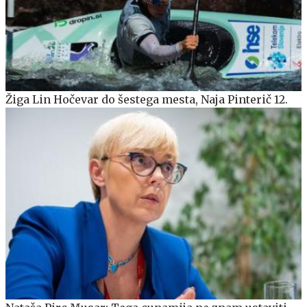
Žiga Lin Hočevar do šestega mesta, Naja Pinterič 12.