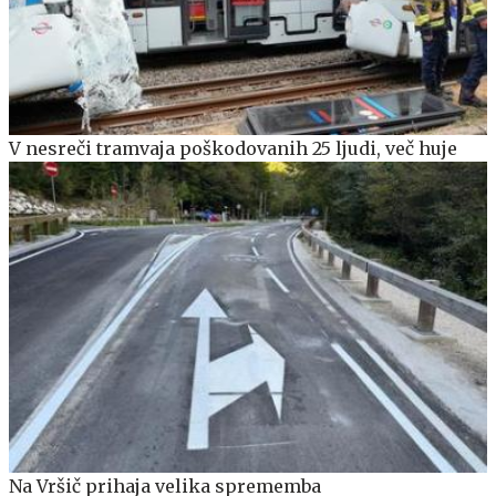
V nesreči tramvaja poškodovanih 25 ljudi, več huje
Na Vršič prihaja velika sprememba