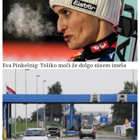
Eva Pinkelnig: Toliko moči že dolgo nisem imela