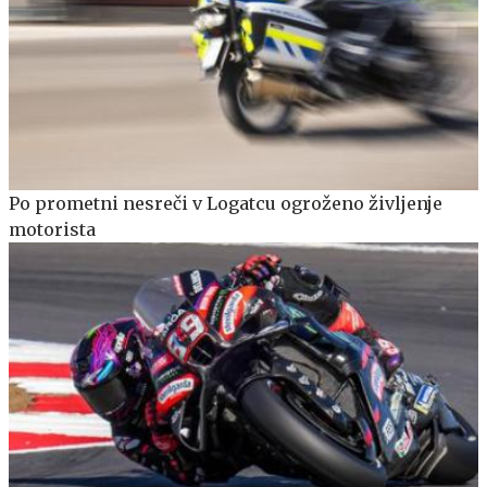
Po prometni nesreči v Logatcu ogroženo življenje
motorista