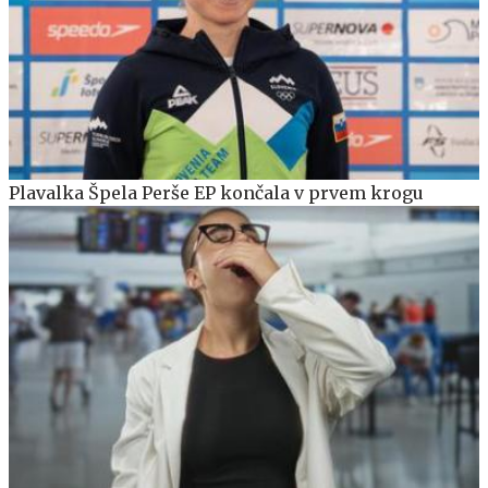
Plavalka Špela Perše EP končala v prvem krogu