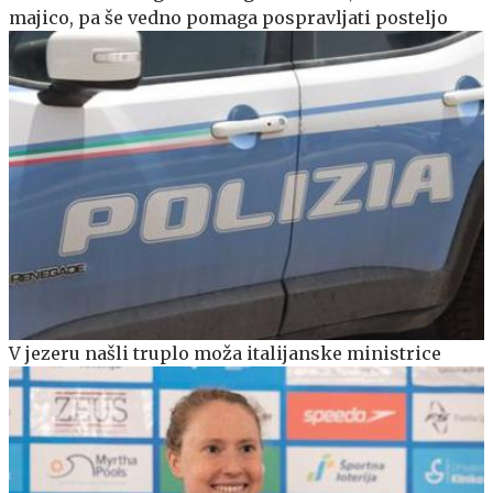
majico, pa še vedno pomaga pospravljati posteljo
V jezeru našli truplo moža italijanske ministrice