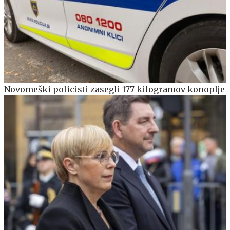
Novomeški policisti zasegli 177 kilogramov konoplje