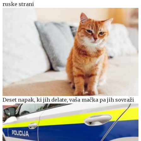
ruske strani
Deset napak, ki jih delate, vaša mačka pa jih sovraži