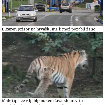
Bizaren prizor na hrvaški meji: mož pozabil ženo
Male tigrice v ljubljanskem živalskem vrtu