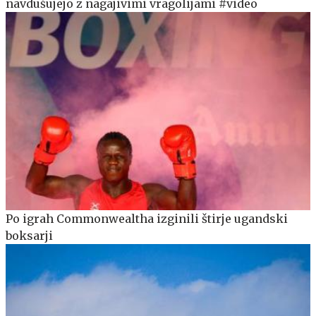
navdušujejo z nagajivimi vragolijami #video
Po igrah Commonwealtha izginili štirje ugandski
boksarji