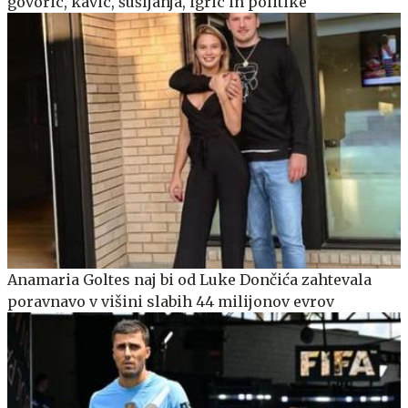
govoric, kavic, šušljanja, igric in politike
Anamaria Goltes naj bi od Luke Dončića zahtevala
poravnavo v višini slabih 44 milijonov evrov