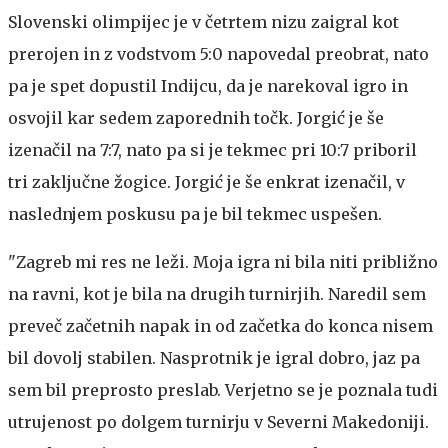
Slovenski olimpijec je v četrtem nizu zaigral kot
prerojen in z vodstvom 5:0 napovedal preobrat, nato
pa je spet dopustil Indijcu, da je narekoval igro in
osvojil kar sedem zaporednih točk. Jorgić je še
izenačil na 7:7, nato pa si je tekmec pri 10:7 priboril
tri zaključne žogice. Jorgić je še enkrat izenačil, v
naslednjem poskusu pa je bil tekmec uspešen.
"Zagreb mi res ne leži. Moja igra ni bila niti približno
na ravni, kot je bila na drugih turnirjih. Naredil sem
preveč začetnih napak in od začetka do konca nisem
bil dovolj stabilen. Nasprotnik je igral dobro, jaz pa
sem bil preprosto preslab. Verjetno se je poznala tudi
utrujenost po dolgem turnirju v Severni Makedoniji.