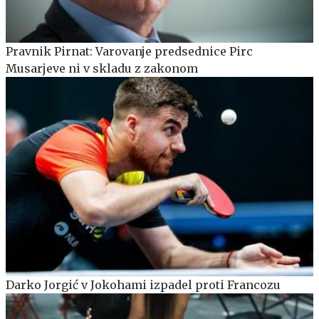
Pravnik Pirnat: Varovanje predsednice Pirc
Musarjeve ni v skladu z zakonom
Darko Jorgić v Jokohami izpadel proti Francozu