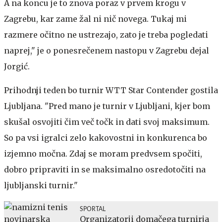
A na koncu je to znova poraz v prvem krogu v
Zagrebu, kar zame žal ni nič novega. Tukaj mi
razmere očitno ne ustrezajo, zato je treba pogledati
naprej," je o ponesrečenem nastopu v Zagrebu dejal
Jorgić.
Prihodnji teden bo turnir WTT Star Contender gostila
Ljubljana. "Pred mano je turnir v Ljubljani, kjer bom
skušal osvojiti čim več točk in dati svoj maksimum.
So pa vsi igralci zelo kakovostni in konkurenca bo
izjemno močna. Zdaj se moram predvsem spočiti,
dobro pripraviti in se maksimalno osredotočiti na
ljubljanski turnir."
SPORTAL
Organizatorji domačega turnirja