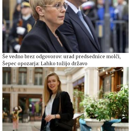
Še vedno brez odgovorov: urad predsednice molči,
Šepec opozarja: Lahko tožijo državo