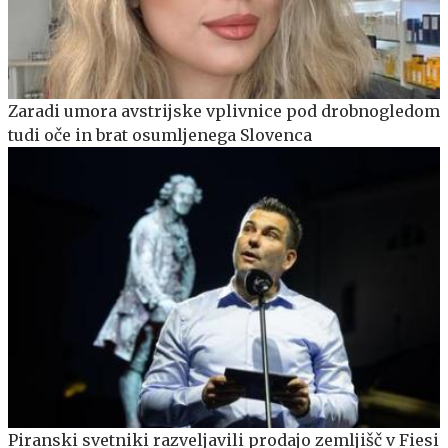
Zaradi umora avstrijske vplivnice pod drobnogledom
tudi oče in brat osumljenega Slovenca
Piranski svetniki razveljavili prodajo zemljišč v Fiesi