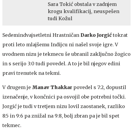
Sara Tokić obstala v zadnjem
krogu kvalifikacij, neuspešen
tudi Kožul
Sedemindvajsetletni Hrastničan
Darko Jorgić
tokrat
proti leto mlajšemu Indijcu ni našel svoje igre. V
uvodnem nizu je tekmecu še ubranil zaključno žogico
in s serijo 3:0 tudi povedel. A to je bil njegov edini
pravi trenutek na tekmi.
V drugem je
Manav Thakkar
povedel s 7:2, dopustil
izenačenje, v končnici pa osvojil obe potrebni točki.
Jorgić je tudi v tretjem nizu lovil zaostanek, razliko
8:5 in 9:6 pa znižal na 9:8, bolj zbran pa je bil spet
tekmec.