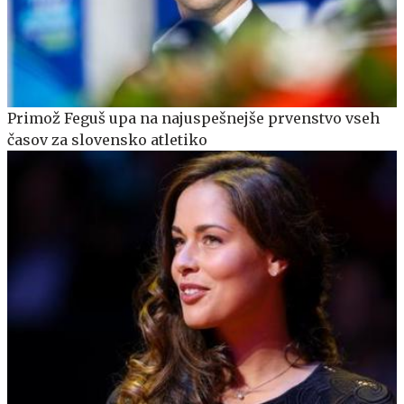
Primož Feguš upa na najuspešnejše prvenstvo vseh
časov za slovensko atletiko