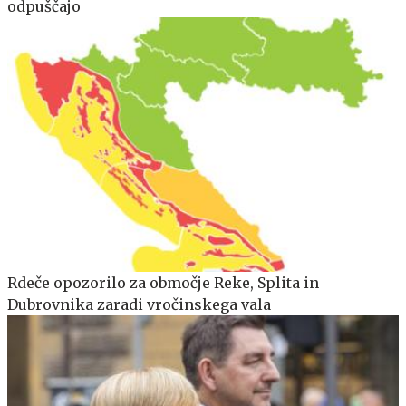
odpuščajo
Rdeče opozorilo za območje Reke, Splita in
Dubrovnika zaradi vročinskega vala