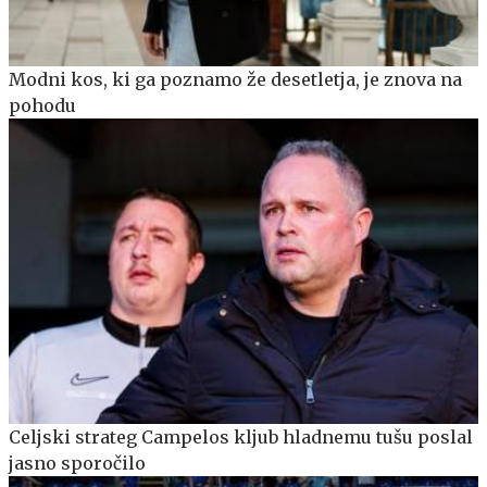
Modni kos, ki ga poznamo že desetletja, je znova na
pohodu
Celjski strateg Campelos kljub hladnemu tušu poslal
jasno sporočilo