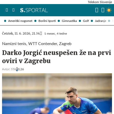
Telekom Slovenije
Ameriški nogomet
Borilni športi
Gimnastika
Golf
Jadranje
K
Četrtek, 11. 6. 2026, 21.34
1 mesec, 4 tedne
Namizni tenis, WTT Contender, Zagreb
Darko Jorgić neuspešen že na prvi
oviri v Zagrebu
Avtor:
STA
0,26