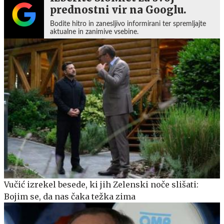
prednostni vir na Googlu.
Bodite hitro in zanesljivo informirani ter spremljajte
aktualne in zanimive vsebine.
Vučić izrekel besede, ki jih Zelenski noče slišati:
Bojim se, da nas čaka težka zima