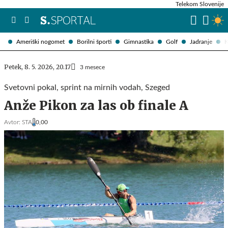
Telekom Slovenije
Ameriški nogomet
Borilni športi
Gimnastika
Golf
Jadranje
K
Petek, 8. 5. 2026, 20.17
3 mesece
Svetovni pokal, sprint na mirnih vodah, Szeged
Anže Pikon za las ob finale A
Avtor:
STA
0,00