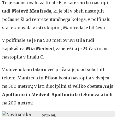
To je zadostovalo za finale B, v katerem bo nastopil
tudi
Matevž Manfreda
, ki je bil v obeh nastopih
počasnejši od reprezentančnega kolega, v polfinalu
sta tekmovala v isti skupini, Manfreda je bil šesti.
V polfinale se je na 500 metrov uvrstila tudi
kajakašica
Mia Medved
, zabeležila je 23. čas in bo
nastopila v finalu C.
V slovenskem taboru več pričakujejo od sobotnih
tekem, Manfreda in
Pikon
bosta nastopila v dvojcu
na 500 metrov, v isti disciplini si veliko obetata
Anja
Apollonio
in
Medved
,
Apollonio
bo tekmovala tudi
na 200 metrov.
SPORTAL