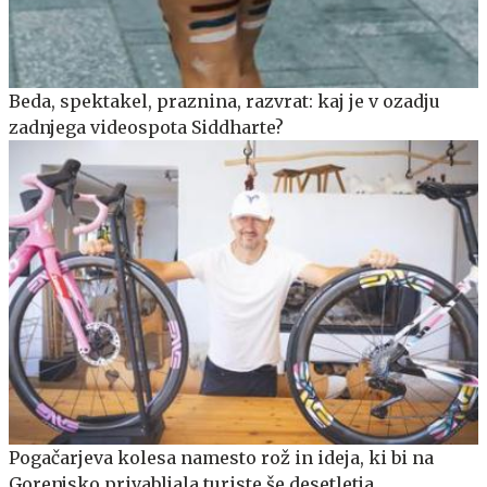
Beda, spektakel, praznina, razvrat: kaj je v ozadju
zadnjega videospota Siddharte?
Pogačarjeva kolesa namesto rož in ideja, ki bi na
Gorenjsko privabljala turiste še desetletja