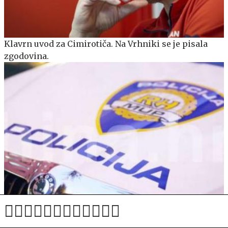
Klavrn uvod za Cimirotiča. Na Vrhniki se je pisala
zgodovina.
Grozljivo, na Hrvaškem med jutranjim tekom
brutalno pretepli sodnika!