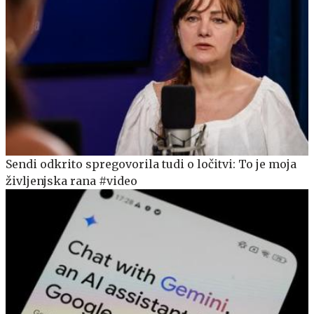
Sendi odkrito spregovorila tudi o ločitvi: To je moja
življenjska rana #video