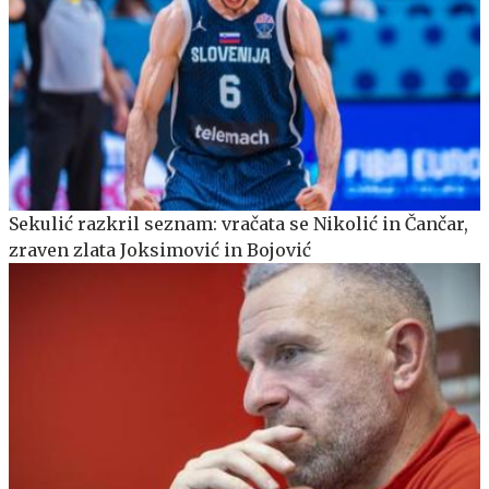
Sekulić razkril seznam: vračata se Nikolić in Čančar,
zraven zlata Joksimović in Bojović