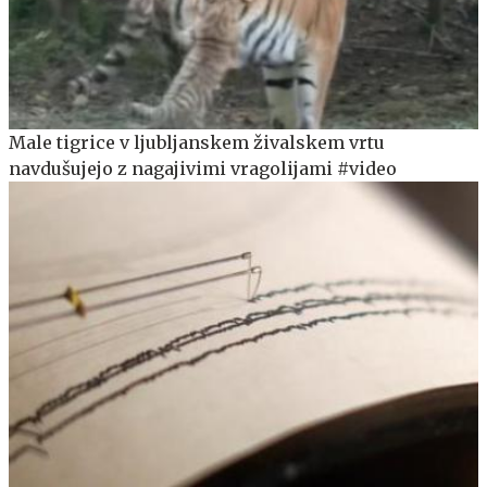
Male tigrice v ljubljanskem živalskem vrtu
navdušujejo z nagajivimi vragolijami #video