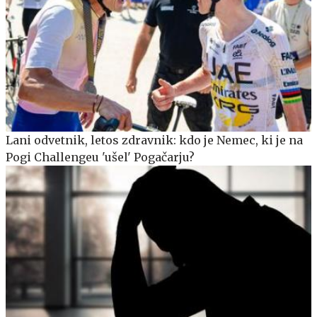
Lani odvetnik, letos zdravnik: kdo je Nemec, ki je na
Pogi Challengeu 'ušel' Pogačarju?