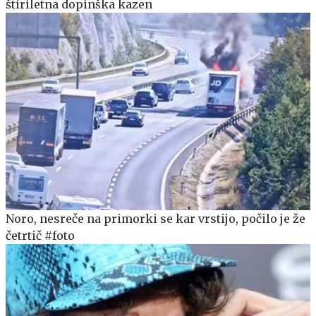
štiriletna dopinška kazen
Noro, nesreče na primorki se kar vrstijo, počilo je že
četrtič #foto