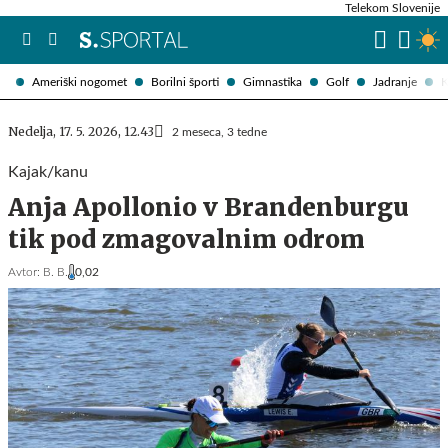
Telekom Slovenije
Ameriški nogomet
Borilni športi
Gimnastika
Golf
Jadranje
K
Nedelja, 17. 5. 2026, 12.43
2 meseca, 3 tedne
Kajak/kanu
Anja Apollonio v Brandenburgu
tik pod zmagovalnim odrom
Avtor:
B. B.
0,02