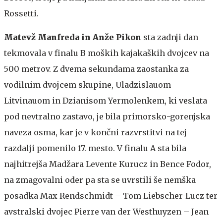
Rossetti.
Matevž Manfreda in Anže Pikon
sta zadnji dan
tekmovala v finalu B moških kajakaških dvojcev na
500 metrov. Z dvema sekundama zaostanka za
vodilnim dvojcem skupine, Uladzislauom
Litvinauom in Dzianisom Yermolenkem, ki veslata
pod nevtralno zastavo, je bila primorsko-gorenjska
naveza osma, kar je v končni razvrstitvi na tej
razdalji pomenilo 17. mesto. V finalu A sta bila
najhitrejša Madžara Levente Kurucz in Bence Fodor,
na zmagovalni oder pa sta se uvrstili še nemška
posadka Max Rendschmidt – Tom Liebscher-Lucz ter
avstralski dvojec Pierre van der Westhuyzen – Jean