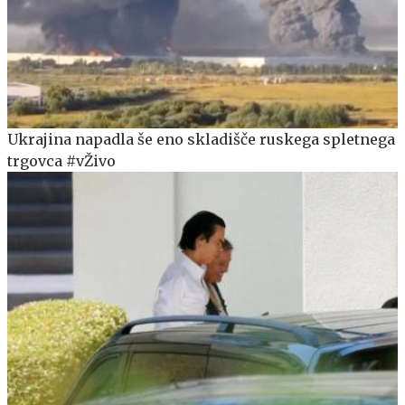
Ukrajina napadla še eno skladišče ruskega spletnega
trgovca #vŽivo