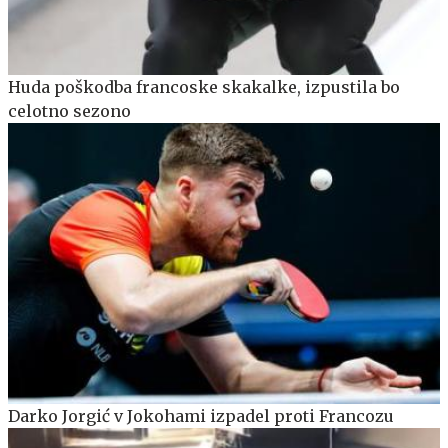
Huda poškodba francoske skakalke, izpustila bo
celotno sezono
Darko Jorgić v Jokohami izpadel proti Francozu