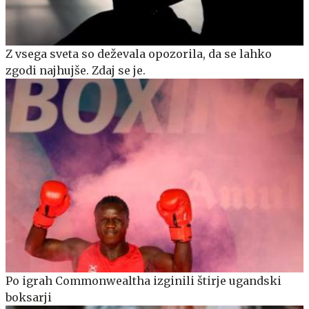
Z vsega sveta so deževala opozorila, da se lahko
zgodi najhujše. Zdaj se je.
Po igrah Commonwealtha izginili štirje ugandski
boksarji