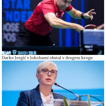
Darko Jorgić v Jokohami obstal v drugem krogu