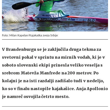
Foto: Milan Kapelan/Kajakaška zveza Srbije
V Brandenburgu se je zaključila druga tekma za
svetovni pokal v sprintu na mirnih vodah, ki je v
soboto slovenski ekipi prinesla veliko veselja s
srebrom Matevža Manfrede na 200 metrov. Po
kolajni je na isti razdalji zadišalo tudi v nedeljo,
ko so v finalu nastopile kajakašice. Anja Apollonio
je namreč osvojila četrto mesto.