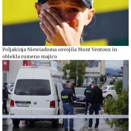
Poljakinja Niewiadoma osvojila Mont Ventoux in
oblekla rumeno majico