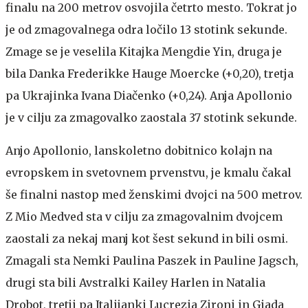
finalu na 200 metrov osvojila četrto mesto. Tokrat jo
je od zmagovalnega odra ločilo 13 stotink sekunde.
Zmage se je veselila Kitajka Mengdie Yin, druga je
bila Danka Frederikke Hauge Moercke (+0,20), tretja
pa Ukrajinka Ivana Diačenko (+0,24). Anja Apollonio
je v cilju za zmagovalko zaostala 37 stotink sekunde.
Anjo Apollonio, lanskoletno dobitnico kolajn na
evropskem in svetovnem prvenstvu, je kmalu čakal
še finalni nastop med ženskimi dvojci na 500 metrov.
Z Mio Medved sta v cilju za zmagovalnim dvojcem
zaostali za nekaj manj kot šest sekund in bili osmi.
Zmagali sta Nemki Paulina Paszek in Pauline Jagsch,
drugi sta bili Avstralki Kailey Harlen in Natalia
Drobot, tretji pa Italijanki Lucrezia Zironi in Giada