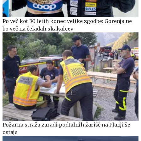
Po več kot 30 letih konec velike zgodbe: Gorenja ne
bo več na čeladah skakalcev
Požarna straža zaradi podtalnih žarišč na Planji še
ostaja