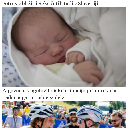
Potres v bližini Reke čutili tudi v Sloveniji
Zagovornik ugotovil diskriminacijo pri odrejanju
nadurnega in nočnega dela