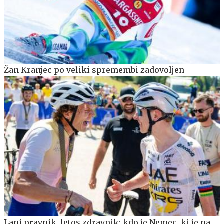
Žan Kranjec po veliki spremembi zadovoljen
Lani pravnik, letos zdravnik: kdo je Nemec, ki je na