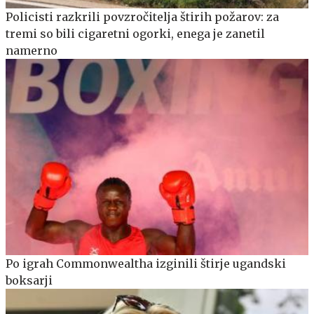
Policisti razkrili povzročitelja štirih požarov: za
tremi so bili cigaretni ogorki, enega je zanetil
namerno
Po igrah Commonwealtha izginili štirje ugandski
boksarji