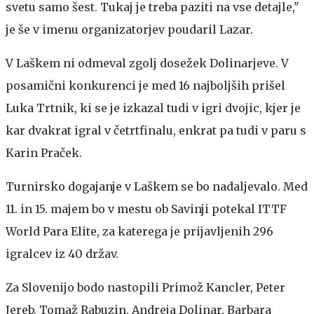
svetu samo šest. Tukaj je treba paziti na vse detajle,"
je še v imenu organizatorjev poudaril Lazar.
V Laškem ni odmeval zgolj dosežek Dolinarjeve. V
posamični konkurenci je med 16 najboljših prišel
Luka Trtnik, ki se je izkazal tudi v igri dvojic, kjer je
kar dvakrat igral v četrtfinalu, enkrat pa tudi v paru s
Karin Praček.
Turnirsko dogajanje v Laškem se bo nadaljevalo. Med
11. in 15. majem bo v mestu ob Savinji potekal ITTF
World Para Elite, za katerega je prijavljenih 296
igralcev iz 40 držav.
Za Slovenijo bodo nastopili Primož Kancler, Peter
Jereb, Tomaž Rabuzin, Andreja Dolinar, Barbara