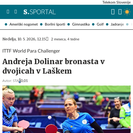
Telekom Slovenije
Ameriški nogomet
Borilni športi
Gimnastika
Golf
Jadranje
K
Nedelja, 10. 5. 2026, 12.15
2 meseca, 4 tedne
ITTF World Para Challenger
Andreja Dolinar bronasta v
dvojicah v Laškem
Avtor:
STA
0,01