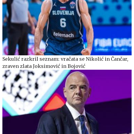
Sekulić razkril seznam: vračata se Nikolić in Čančar,
zraven zlata Joksimović in Bojović