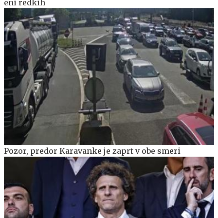
eni redkih
Pozor, predor Karavanke je zaprt v obe smeri