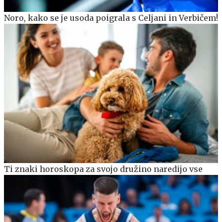
Noro, kako se je usoda poigrala s Celjani in Verbičem!
Ti znaki horoskopa za svojo družino naredijo vse