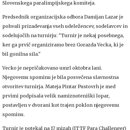
Slovenskega paralimpijskega komiteja.
Predsednik organizacijska odbora Damijan Lazar je
pohvali prizadevanja vseh udeležencev, sodelavcev in
sodelujočih na turnirju: "Turnir je nekaj posebnega,
ker ga prvič organiziramo brez Gorazda Vecka, ki je
bil gonilna sila."
Vecko je nepričakovano umrl oktobra lani.
Njegovemu spominu je bila posvečena slavnostna
otvoritev turnirja. Mateja Pintar Pustovrh je med
prvimi podpisala velik namiznoteniški lopar,
postavljen v dvorani kot trajen poklon njegovemu
spominu.
Turnir je potekal na 17 mizah (ITTF Para Challenger)