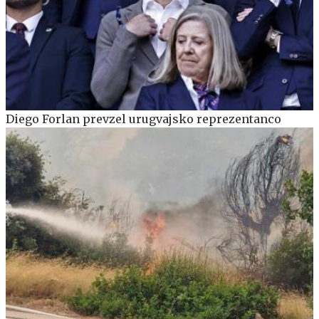
Diego Forlan prevzel urugvajsko reprezentanco