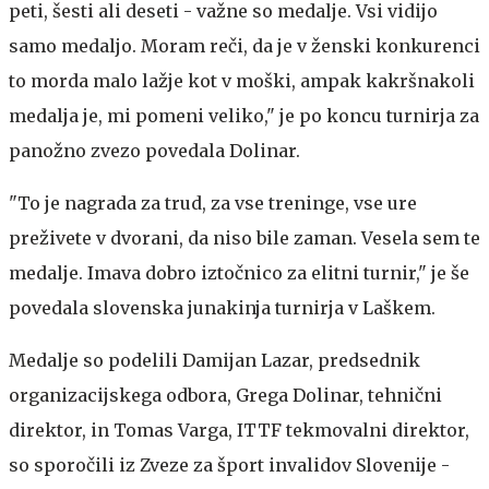
peti, šesti ali deseti - važne so medalje. Vsi vidijo
samo medaljo. Moram reči, da je v ženski konkurenci
to morda malo lažje kot v moški, ampak kakršnakoli
medalja je, mi pomeni veliko," je po koncu turnirja za
panožno zvezo povedala Dolinar.
"To je nagrada za trud, za vse treninge, vse ure
preživete v dvorani, da niso bile zaman. Vesela sem te
medalje. Imava dobro iztočnico za elitni turnir," je še
povedala slovenska junakinja turnirja v Laškem.
Medalje so podelili Damijan Lazar, predsednik
organizacijskega odbora, Grega Dolinar, tehnični
direktor, in Tomas Varga, ITTF tekmovalni direktor,
so sporočili iz Zveze za šport invalidov Slovenije -