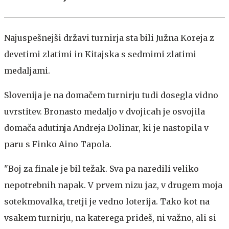
Najuspešnejši državi turnirja sta bili Južna Koreja z
devetimi zlatimi in Kitajska s sedmimi zlatimi
medaljami.
Slovenija je na domačem turnirju tudi dosegla vidno
uvrstitev. Bronasto medaljo v dvojicah je osvojila
domača adutinja Andreja Dolinar, ki je nastopila v
paru s Finko Aino Tapola.
"Boj za finale je bil težak. Sva pa naredili veliko
nepotrebnih napak. V prvem nizu jaz, v drugem moja
sotekmovalka, tretji je vedno loterija. Tako kot na
vsakem turnirju, na katerega prideš, ni važno, ali si