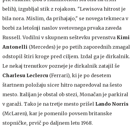
belih), izgubljal stik z rojakom. "Lewisova hitrost je
bila nora. Mislim, da prihajajo," se novega tekmeca v
borbi za letošnji naslov svetovnega prvaka zaveda
Russell. Vodilni v skupnem seštevku prvenstva
Kimi
Antonelli
(Mercedes) je po petih zaporednih zmagal
odstopil štiri kroge pred ciljem. Izdal ga je dirkalnik.
Le nekaj trenutkov pozneje je dirkalnik zatajil še
Charlesu Leclercu
(Ferrari), ki je po desetem
štartnem položaju sicer hitro napredoval na šesto
mesto. Italijan je obstal ob stezi, Monačan je parkiral
v garaži. Tako je na tretje mesto prišel
Lando Norris
(McLaren), kar je pomenilo povsem britanske
stopničke, prvič po daljnem letu 1968.