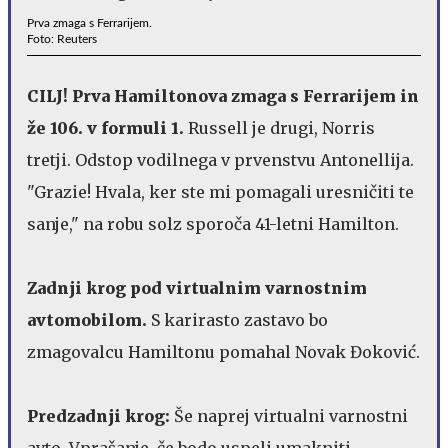
Prva zmaga s Ferrarijem.
Foto: Reuters
CILJ! Prva Hamiltonova zmaga s Ferrarijem in
že 106. v formuli 1.
Russell je drugi, Norris
tretji. Odstop vodilnega v prvenstvu Antonellija.
"Grazie! Hvala, ker ste mi pomagali uresničiti te
sanje," na robu solz sporoča 41-letni Hamilton.
Zadnji krog pod virtualnim varnostnim
avtomobilom.
S karirasto zastavo bo
zmagovalcu Hamiltonu pomahal Novak Đoković.
Predzadnji krog:
Še naprej virtualni varnostni