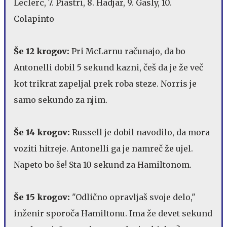
Leclerc, 7. Piastri, 8. Hadjar, 9. Gasly, 10.
Colapinto
Še 12 krogov:
Pri McLarnu računajo, da bo
Antonelli dobil 5 sekund kazni, češ da je že več
kot trikrat zapeljal prek roba steze. Norris je
samo sekundo za njim.
Še 14 krogov:
Russell je dobil navodilo, da mora
voziti hitreje. Antonelli ga je namreč že ujel.
Napeto bo še! Sta 10 sekund za Hamiltonom.
Še 15 krogov:
"Odlično opravljaš svoje delo,"
inženir sporoča Hamiltonu. Ima že devet sekund