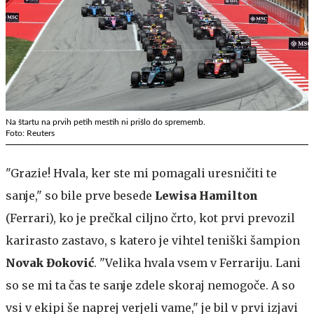
Na štartu na prvih petih mestih ni prišlo do sprememb.
Foto: Reuters
"Grazie! Hvala, ker ste mi pomagali uresničiti te
sanje," so bile prve besede
Lewisa Hamilton
(Ferrari), ko je prečkal ciljno črto, kot prvi prevozil
karirasto zastavo, s katero je vihtel teniški šampion
Novak Đoković
. "Velika hvala vsem v Ferrariju. Lani
so se mi ta čas te sanje zdele skoraj nemogoče. A so
vsi v ekipi še naprej verjeli vame," je bil v prvi izjavi