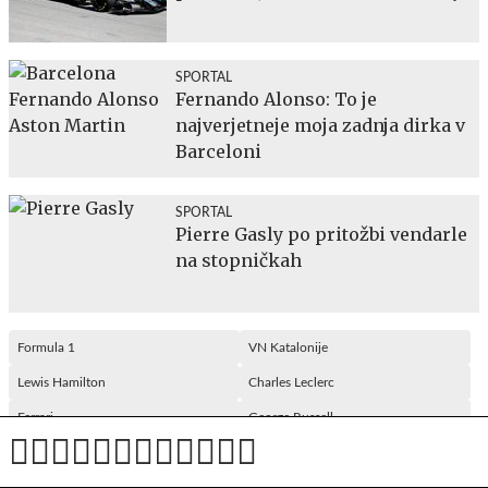
SPORTAL
Fernando Alonso: To je
najverjetneje moja zadnja dirka v
Barceloni
SPORTAL
Pierre Gasly po pritožbi vendarle
na stopničkah
Formula 1
VN Katalonije
Lewis Hamilton
Charles Leclerc
Ferrari
George Russell
Andrea Kimi Antonelli
Mercedes-AMG F1
McLaren
Red Bull Racing