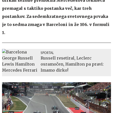
dirkah sezone premočna Mercedesova tekmeca
premagal s taktiko postanka več, kar treh
postankov. Za sedemkratnega svetovnega prvaka
je to sedma zmaga v Barceloni in že 106. v formuli
1.
SPORTAL
Russell resetiral, Leclerc
osramočen, Hamilton pa pravi:
Imamo dirko!