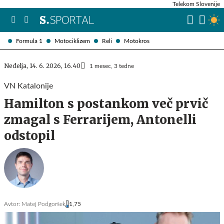
Telekom Slovenije
Formula 1
Motociklizem
Reli
Motokros
Nedelja, 14. 6. 2026, 16.40
1 mesec, 3 tedne
VN Katalonije
Hamilton s postankom več prvič
zmagal s Ferrarijem, Antonelli
odstopil
Avtor:
Matej Podgoršek
1,75