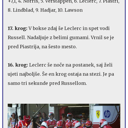
+7,1, 4. Norris, 5. Verstappen, 6. Leclerc, 7. Piastri,
8. Lindblad, 9. Hadjar, 10. Lawson
17. krog:
V bokse zdaj še Leclerc in spet vodi
Russell. Nadaljuje z belimi gumami. Vrnil se je
pred Piastrija, na šesto mesto.
16. krog:
Leclerc še noče na postanek, saj želi
ujeti najboljše. Še en krog ostaja na stezi. Je pa
samo tri sekunde pred Russellom.