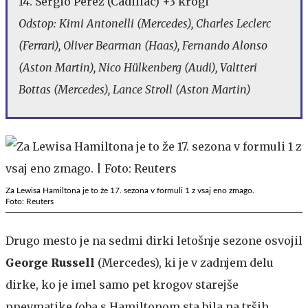
14. Sergio Perez (Cadillac) +3 krogi
Odstop: Kimi Antonelli (Mercedes), Charles Leclerc
(Ferrari), Oliver Bearman (Haas), Fernando Alonso
(Aston Martin), Nico Hülkenberg (Audi), Valtteri
Bottas (Mercedes), Lance Stroll (Aston Martin)
Za Lewisa Hamiltona je to že 17. sezona v formuli 1 z vsaj eno zmago.
Foto: Reuters
Drugo mesto je na sedmi dirki letošnje sezone osvojil
George Russell
(Mercedes), ki je v zadnjem delu
dirke, ko je imel samo pet krogov starejše
pnevmatike (oba s Hamiltonom sta bila na trših