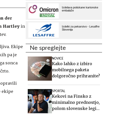
an der
n Hartley
in
tev.
ljiva. Ekipe
Ne spreglejte
ih pa je
NOVICE
ega sonca
Kako lahko z izbiro
mobilnega paketa
črto.
dolgoročno prihranite?
 opravili
e ekipe
SPORTAL
Kekovi na Finsko z
minimalno prednostjo,
polom slovenske legije