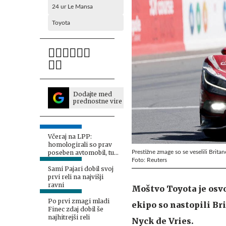
24 ur Le Mansa
Toyota
Dodajte med
prednostne vire
Včeraj na LPP:
homologirali so prav
Prestižne zmage so se veselili Bri
poseben avtomobil, tu
Foto: Reuters
je toyota GR yaris rally2
Sami Pajari dobil svoj
prvi reli na najvišji
ravni
Moštvo Toyota je osvo
Po prvi zmagi mladi
ekipo so nastopili B
Finec zdaj dobil še
najhitrejši reli
Nyck de Vries.