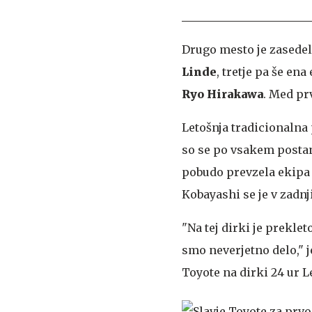
Drugo mesto je zasede
Linde
, tretje pa še ena
Ryo Hirakawa
. Med pr
Letošnja tradicionalna 
so se po vsakem postan
pobudo prevzela ekipa 
Kobayashi se je v zadnj
"Na tej dirki je prekle
smo neverjetno delo," 
Toyote na dirki 24 ur L