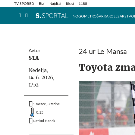
Info in obvestila
Tehnik
TV SPORED
Bizi
Najdi.si
Itis.si
1188
NOGOMET
KOŠARKA
KOLESARSTVO
Avtor:
24 ur Le Mansa
STA
Toyota zma
Nedelja,
14. 6. 2026,
17.52
1 mesec, 3 tedne
0,15
Natisni članek