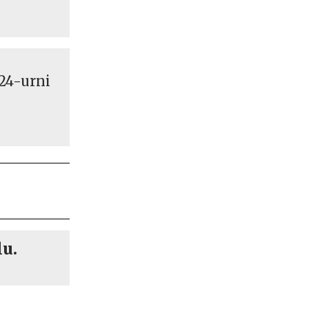
 24-urni
lu.