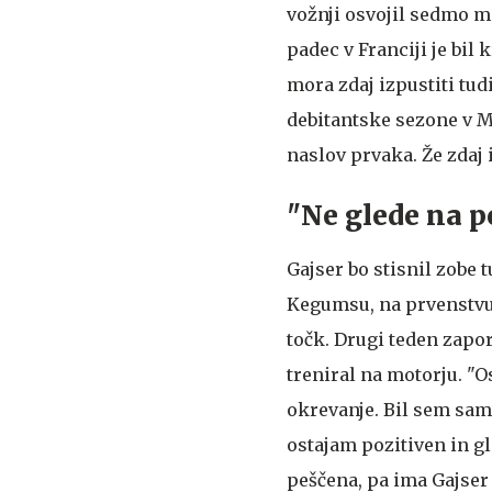
vožnji osvojil sedmo m
padec v Franciji je bil 
mora zdaj izpustiti tud
debitantske sezone v MX
naslov prvaka. Že zdaj
"Ne glede na p
Gajser bo stisnil zobe t
Kegumsu, na prvenstvu 
točk. Drugi teden zap
treniral na motorju. "O
okrevanje. Bil sem samo
ostajam pozitiven in g
peščena, pa ima Gajser n