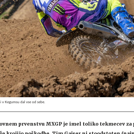
i v Kegumsu dal vse od sebe.
tovnem prvenstvu MXGP je imel toliko tekmecev za 
t že krojijo poškodbe. Tim Gajser ni stoodstoten (naj