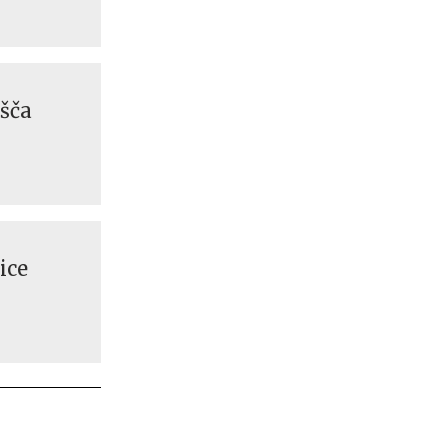
ušča
ice