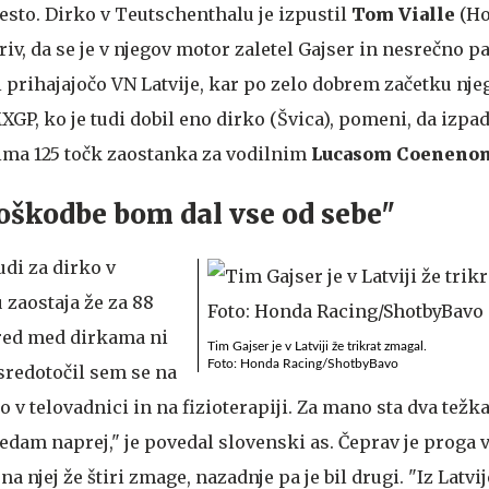
esto. Dirko v Teutschenthalu je izpustil
Tom Vialle
(Ho
kriv, da se je v njegov motor zaletel Gajser in nesrečno p
i prihajajočo VN Latvije, kar po zelo dobrem začetku nje
GP, ko je tudi dobil eno dirko (Švica), pomeni, da izpad
 ima 125 točk zaostanka za vodilnim
Lucasom Coeneno
oškodbe bom dal vse od sebe"
udi za dirko v
zaostaja že za 88
ored med dirkama ni
Tim Gajser je v Latviji že trikrat zmagal.
Foto: Honda Racing/ShotbyBavo
sredotočil sem se na
 v telovadnici in na fizioterapiji. Za mano sta dva težka
ledam naprej," je povedal slovenski as. Čeprav je proga
a njej že štiri zmage, nazadnje pa je bil drugi. "Iz Latv