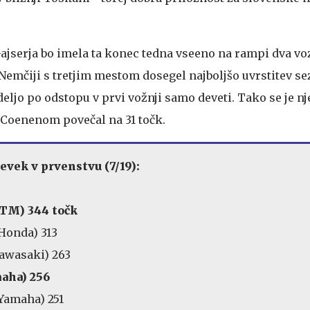
jserja bo imela ta konec tedna vseeno na rampi dva vo
 Nemčiji s tretjim mestom dosegel najboljšo uvrstitev s
edeljo po odstopu v prvi vožnji samo deveti. Tako se je n
 Coenenom povečal na 31 točk.
vek v prvenstvu (7/19):
KTM) 344 točk
(Honda) 313
Kawasaki) 263
maha) 256
Yamaha) 251