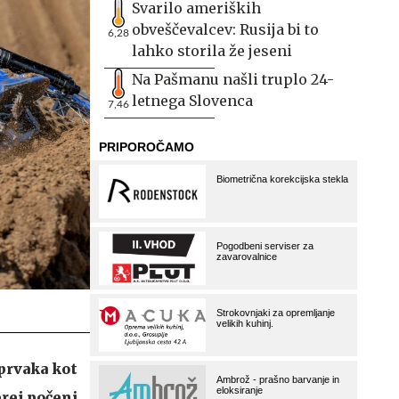
Svarilo ameriških
obveščevalcev: Rusija bi to
6,28
lahko storila že jeseni
Na Pašmanu našli truplo 24-
letnega Slovenca
7,46
prvaka kot
prej počeni