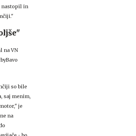
 nastopil in
čiji."
oljše"
čiji so bile
a, saj menim,
motor," je
one na
 do
avijače - bo