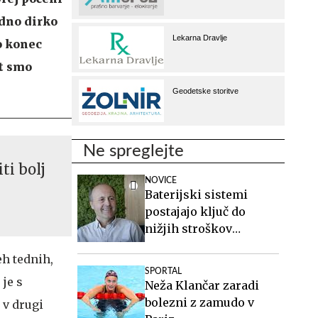
edno dirko
o konec
ot smo
Ne spreglejte
ti bolj
NOVICE
Baterijski sistemi
postajajo ključ do
nižjih stroškov
elektrike v podjetjih
eh tednih,
SPORTAL
je s
Neža Klančar zaradi
bolezni z zamudo v
 v drugi