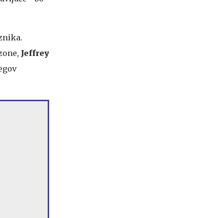
znika.
ezone,
Jeffrey
jegov