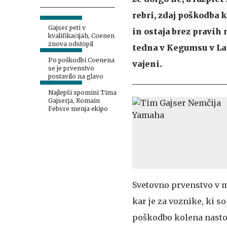
rebri, zdaj poškodba 
Gajser peti v
in ostaja brez pravih
kvalifikacijah, Coenen
znova odstopil
tedna v Kegumsu v Latv
Po poškodbi Coenena
vajeni.
se je prvenstvo
postavilo na glavo
Najlepši spomini Tima
Gajserja, Romain
Febvre menja ekipo
Svetovno prvenstvo v mo
kar je za voznike, ki s
poškodbo kolena nastop