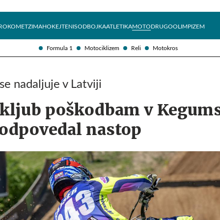
Želite prejemati e-novice?
Uživajmo pametno
ROKOMET
ZIMA
HOKEJ
TENIS
ODBOJKA
ATLETIKA
MOTO
DRUGO
OLIMPIZEM
Formula 1
Motociklizem
Reli
Motokros
 nadaljuje v Latviji
 kljub poškodbam v Kegums
 odpovedal nastop