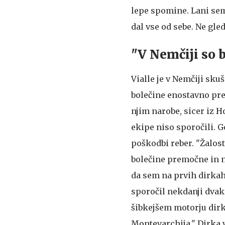
lepe spomine. Lani sem 
dal vse od sebe. Ne gle
"V Nemčiji so b
Vialle je v Nemčiji skuš
bolečine enostavno pre
njim narobe, sicer iz 
ekipe niso sporočili. G
poškodbi reber. "Žalost
bolečine premočne in n
da sem na prvih dirkah 
sporočil nekdanji dvakr
šibkejšem motorju dirk
Montevarchija." Dirka v