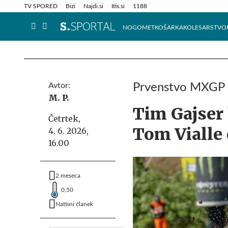
Info in obvestila
Tehnik
TV SPORED
Bizi
Najdi.si
Itis.si
1188
NOGOMET
KOŠARKA
KOLESARSTVO
Avtor:
Prvenstvo MXGP se
M. P.
Tim Gajser
Četrtek,
Tom Vialle
4. 6. 2026,
16.00
2 meseca
0,50
Natisni članek