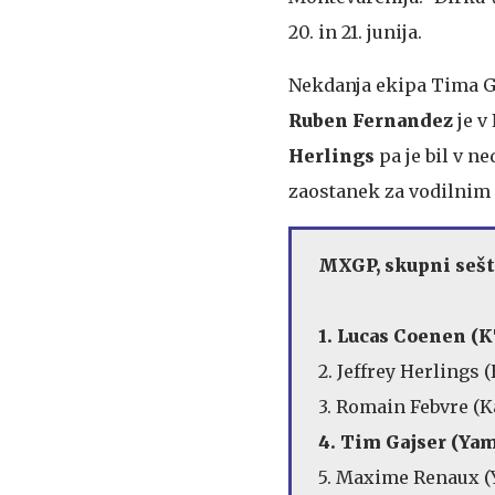
20. in 21. junija.
Nekdanja ekipa Tima Ga
Ruben Fernandez
je v
Herlings
pa je bil v n
zaostanek za vodilnim
MXGP, skupni sešte
1. Lucas Coenen (
2. Jeffrey Herlings 
3. Romain Febvre (
4. Tim Gajser (Ya
5. Maxime Renaux (