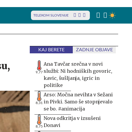
TELEKOM SLOVENIJE
KAJ BERETE
ZADNJE OBJAVE
u,
Ana Tavčar srečna v novi
službi: Ni hodniških govoric,
9,77
kavic, šušljanja, igric in
politike
Arso: Močna nevihta v Sežani
in Pivki. Samo še stopnjevalo
8,31
se bo. #animacija
Nova odkritja v izsušeni
Donavi
8,75