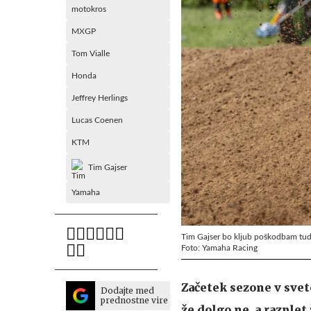
motokros
MXGP
Tom Vialle
Honda
Jeffrey Herlings
Lucas Coenen
KTM
Tim Gajser
Yamaha
Tim Gajser bo kljub poškodbam tud
Foto: Yamaha Racing
Začetek sezone v sve
Dodajte med
prednostne vire
že dolgo ne, a razple