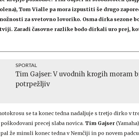
kolena), Tom Vialle pa mora izpustiti še drugo zapor
 možnosti za svetovno lovoriko. Osma dirka sezone b
iji. Zaradi časovne razlike bodo dirkali uro prej, k
SPORTAL
Tim Gajser: V uvodnih krogih moram bi
potrpežljiv
tokrosu se ta konec tedna nadaljuje s tretjo dirko v tr
o poškodovani precej slaba novica.
Tim Gajser
(Yamaha) 
al že minuli konec tedna v Nemčiji in po novem padcu