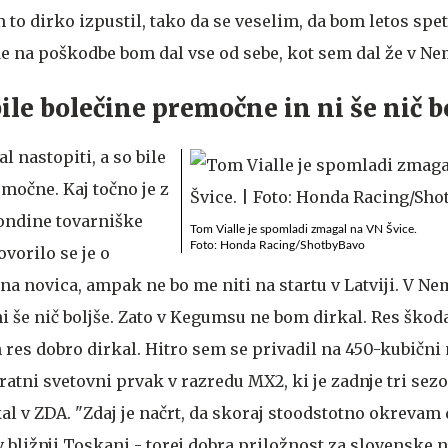
to dirko izpustil, tako da se veselim, da bom letos spet
de na poškodbe bom dal vse od sebe, kot sem dal že v Nem
ile bolečine premočne in ni še nič b
al nastopiti, a so bile
močne. Kaj točno je z
Hondine tovarniške
Tom Vialle je spomladi zmagal na VN Švice.
Foto: Honda Racing/ShotbyBavo
ovorilo se je o
na novica, ampak ne bo me niti na startu v Latviji. V Nem
i še nič boljše. Zato v Kegumsu ne bom dirkal. Res škod
res dobro dirkal. Hitro sem se privadil na 450-kubični 
atni svetovni prvak v razredu MX2, ki je zadnje tri sez
al v ZDA. "Zdaj je načrt, da skoraj stoodstotno okrevam
 bližnji Toskani - torej dobra priložnost za slovenske n