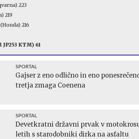
qvarna) 223
) 219
 (Honda) 216
M JP253 KTM) 61
SPORTAL
Gajser z eno odlično in eno ponesrečeno
tretja zmaga Coenena
SPORTAL
Devetkratni državni prvak v motokrosu
letih s starodobniki dirka na asfaltu