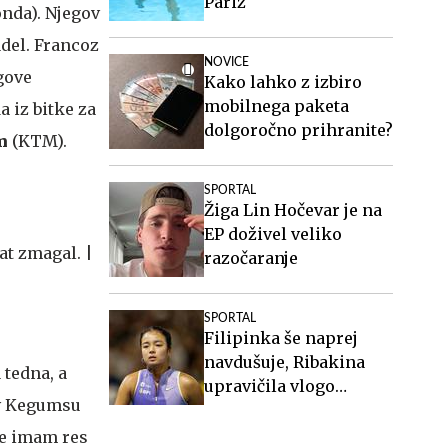
Pariz
nda). Njegov
adel. Francoz
NOVICE
gove
Kako lahko z izbiro
mobilnega paketa
a iz bitke za
dolgoročno prihranite?
m
(KTM).
SPORTAL
Žiga Lin Hočevar je na
EP doživel veliko
razočaranje
SPORTAL
Filipinka še naprej
navdušuje, Ribakina
 tedna, a
upravičila vlogo
 v Kegumsu
favoritinje
ije imam res