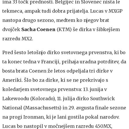
ima 33 točk prednosti. Belgijec in Slovenec nista le
tekmeca, ampak tudi dobra prijatelja. Lucas v MXGP
nastopa drugo sezono, medtem ko njegov brat
dvojček
Sacha Coenen
(KTM) še dirka v šibkejšem
razredu MX2.
Pred šesto letošnjo dirko svetovnega prvenstva, ki bo
ta konec tedna v Franciji, prihaja uradna potrditev, da
bosta brata Coenen že letos odpeljala tri dirke v
Ameriki. Šlo bo za dirke, ki se ne prekrivajo s
koledarjem svetovnega prvenstva: 13. junija v
Lakewoodu (Kolorado), 11. julija dirko Southwick
National (Massachusetts) in 29. avgusta finale sezone
na progi Ironman, ki je lani gostila pokal narodov.
Lucas bo nastopil v močnejšem razredu 450MX,