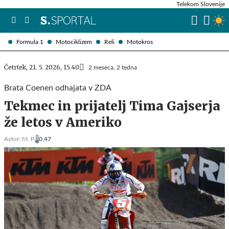
Telekom Slovenije
Formula 1
Motociklizem
Reli
Motokros
Četrtek, 21. 5. 2026, 15.40
2 meseca, 2 tedna
Brata Coenen odhajata v ZDA
Tekmec in prijatelj Tima Gajserja
že letos v Ameriko
Avtor:
M. P.
0,47