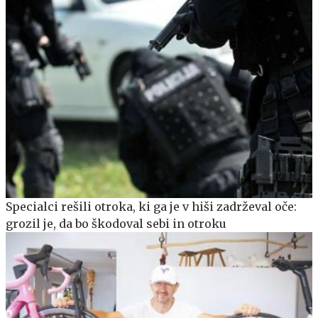
Specialci rešili otroka, ki ga je v hiši zadrževal oče:
grozil je, da bo škodoval sebi in otroku