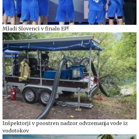
Mladi Slovenci v finalu EP!
Inšpektorji v poostren nadzor odvzemanja vode iz
vodotokov