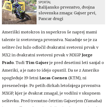
SPORTAL
Italijansko prvenstvo, dvojna
slovenska zmaga: Gajser prvi,
Pancar drugi
Ameriški motokros in superkros še naprej mami
talente iz svetovnega prvenstva. Nazadnje se je za
selitev čez lužo odločil dvakratni svetovni prvak v
MX2 in dvakratni svetovni prvak v MXGP
Jorge
Prado
. Tudi
Tim Gajser
je pred desetimi leti sanjal o
Ameriki, a je nato to idejo opustil. Da se z Ameriko
spogleduje 19-letni
Lucas Coenen
(KTM), ni
presenečenje. Po petih dirkah letošnjega prvenstva
MXGP, kjer je dvakrat zmagal, je vodilni v skupnem
seštevku. Pred trenutno četrtim Gajserjem (Yamaha)