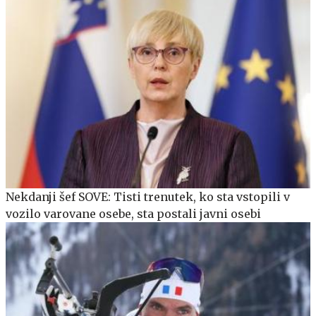
Nekdanji šef SOVE: Tisti trenutek, ko sta vstopili v
vozilo varovane osebe, sta postali javni osebi