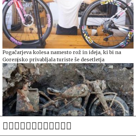
Pogačarjeva kolesa namesto rož in ideja, ki bi na
Gorenjsko privabljala turiste še desetletja