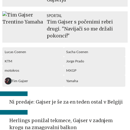
SPORTAL
Tim Gajser s počenimi rebri
drugi. "Navijači so me držali
pokonci!"
Lucas Coenen
Sacha Coenen
KTM
Jorge Prado
motokros
MXGP
Tim Gajser
Yamaha
Ni predaje: Gajser je še za en teden ostal v Belgiji
Herlings ponižal tekmece, Gajser v zadnjem
krogu na zmagovalni balkon