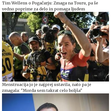
Tim Wellens o Pogačarju: Zmaga na Touru, pa še
vedno poprime za delo in pomaga ljudem
Menstruacija jo je najprej ustavila, nato pa je
zmagala: "Morda sem takrat celo boljša"