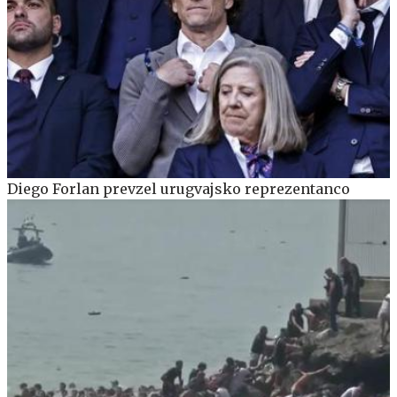
Diego Forlan prevzel urugvajsko reprezentanco