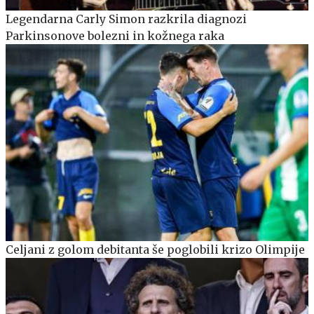
Legendarna Carly Simon razkrila diagnozi
Parkinsonove bolezni in kožnega raka
Celjani z golom debitanta še poglobili krizo Olimpije