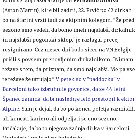
Edini še bolj razočaran je bil
Fernando Alonso
(Aston Martin), ki je bil zadnji, 22. Prvič po 42 dirkah
bo na štartni vrsti tudi za ekipnim kolegom. "Že pred
sezono smo vedeli, da bomo imeli najslabši dirkalnik
in najslabši pogonski sklop," je razlagal precej
resignirano. Čez mesec dni bodo sicer na VN Belgije
prišli s povsem prenovljenim dirkalnikom. "Nimam
težave s tem, da priznam, da smo najslabši. Me pa vse
te težave že utrujajo."
V petek so v "paddocku" v
Barceloni tako izbruhnile govorice, da se 44-letni
Španec zanima, da bi naslednje leto prestopil k ekipi
Alpine.
Sam je dejal, da bo po koncu poletja razmislil,
ali končati kariero ali odpeljati še eno sezono.
Pričakuje, da bo to njegova zadnja dirka v Barceloni.