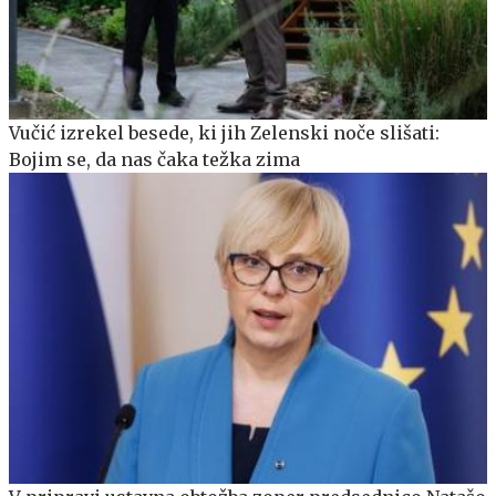
Vučić izrekel besede, ki jih Zelenski noče slišati:
Bojim se, da nas čaka težka zima