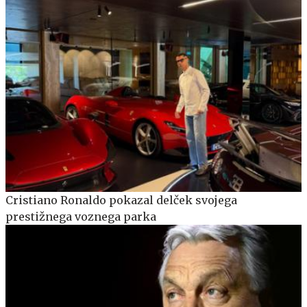
Cristiano Ronaldo pokazal delček svojega
prestižnega voznega parka