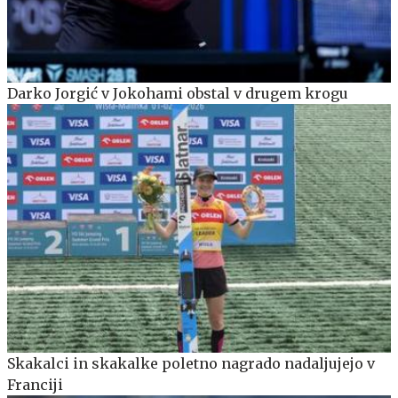
Darko Jorgić v Jokohami obstal v drugem krogu
Skakalci in skakalke poletno nagrado nadaljujejo v
Franciji