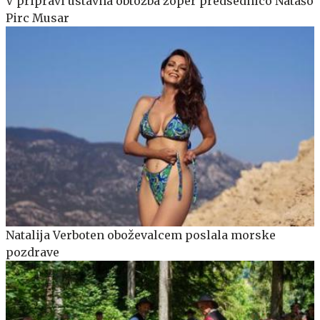
V pripravi ustavna obtožba zoper predsednico Natašo
Pirc Musar
Natalija Verboten oboževalcem poslala morske
pozdrave