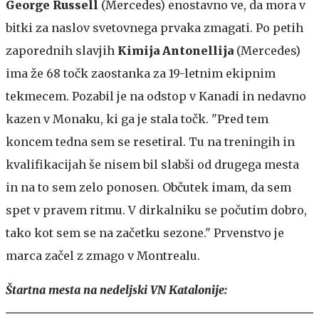
George Russell
(Mercedes) enostavno ve, da mora v
bitki za naslov svetovnega prvaka zmagati. Po petih
zaporednih slavjih
Kimija Antonellija
(Mercedes)
ima že 68 točk zaostanka za 19-letnim ekipnim
tekmecem. Pozabil je na odstop v Kanadi in nedavno
kazen v Monaku, ki ga je stala točk. "Pred tem
koncem tedna sem se resetiral. Tu na treningih in
kvalifikacijah še nisem bil slabši od drugega mesta
in na to sem zelo ponosen. Občutek imam, da sem
spet v pravem ritmu. V dirkalniku se počutim dobro,
tako kot sem se na začetku sezone." Prvenstvo je
marca začel z zmago v Montrealu.
Štartna mesta na nedeljski VN Katalonije: