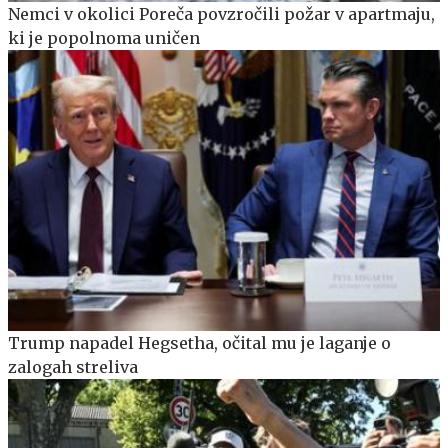
Nemci v okolici Poreča povzročili požar v apartmaju,
ki je popolnoma uničen
Trump napadel Hegsetha, očital mu je laganje o
zalogah streliva