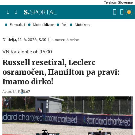
Telekom Slovenije
Formula 1
Motociklizem
Reli
Motokros
Nedelja, 14. 6. 2026, 8.30
1 mesec, 3 tedne
VN Katalonije ob 15.00
Russell resetiral, Leclerc
osramočen, Hamilton pa pravi:
Imamo dirko!
Avtor:
M. P.
0,67