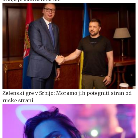
Zelenski gre v Srbijo: Moramo jih potegniti stran od
ruske strani