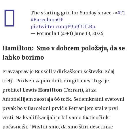
The starting grid for Sunday's race 👀
#F1
#BarcelonaGP
pic.twitter.com/P9n9lUILRp
— Formula 1 (@F1)
June 13, 2026
Hamilton: Smo v dobrem položaju, da se
lahko borimo
Pravzaprav je Russell v dirkaškem seštevku zdaj
tretji. Po dveh zaporednih drugih mestih ga je
prehitel
Lewis Hamilton
(Ferrari), ki za
Antonellijem zaostaja 66 točk. Sedemkratni svetovni
prvak bo v Barceloni prvič s Ferrarijem stal v prvi
vrsti. Na kvalifikacijah je bil samo 64 tisočink
počasnejši. "Mislili smo, da smo štiri desetinke