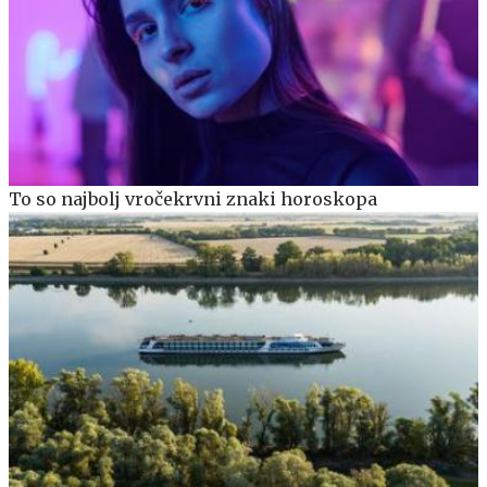
To so najbolj vročekrvni znaki horoskopa