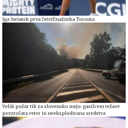
Iga Swiatek prva četrtfinalistka Toronta
Velik požar tik za slovensko mejo: gasilcem težave
povzročata veter in neeksplodirana sredstva