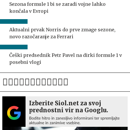
Sezona formule 1 bi se zaradi vojne lahko
končala v Evropi
Aktualni prvak Norris do prve zmage sezone,
novo razočaranje za Ferrari
Češki predsednik Petr Pavel na dirki formule 1 v
posebni vlogi
Izberite Siol.net za svoj
prednostni vir na Googlu.
Bodite hitro in zanesljivo informirani ter spremljajte
aktualne in zanimive vsebine.