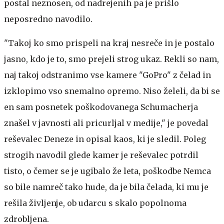
postal neznosen, od nadrejenih pa je prišlo
neposredno navodilo.
"Takoj ko smo prispeli na kraj nesreče in je postalo
jasno, kdo je to, smo prejeli strog ukaz. Rekli so nam,
naj takoj odstranimo vse kamere "GoPro" z čelad in
izklopimo vso snemalno opremo. Niso želeli, da bi se
en sam posnetek poškodovanega Schumacherja
znašel v javnosti ali pricurljal v medije," je povedal
reševalec Deneze in opisal kaos, ki je sledil. Poleg
strogih navodil glede kamer je reševalec potrdil
tisto, o čemer se je ugibalo že leta, poškodbe Nemca
so bile namreč tako hude, da je bila čelada, ki mu je
rešila življenje, ob udarcu s skalo popolnoma
zdrobljena.