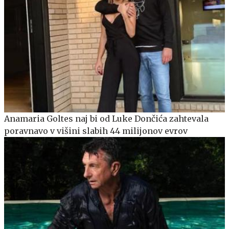
Anamaria Goltes naj bi od Luke Dončića zahtevala
poravnavo v višini slabih 44 milijonov evrov