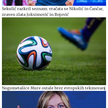
Sekulić razkril seznam: vračata se Nikolić in Čančar,
zraven zlata Joksimović in Bojović
Nogometašice Mure ostale brez evropskih tekmovanj