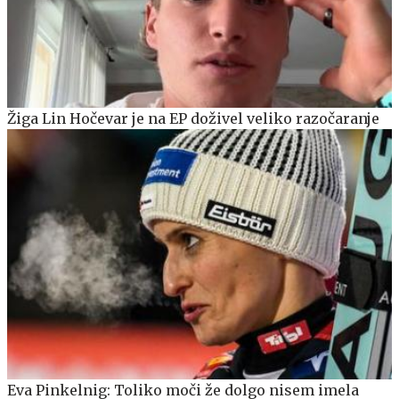
Žiga Lin Hočevar je na EP doživel veliko razočaranje
Eva Pinkelnig: Toliko moči že dolgo nisem imela