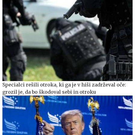
Specialci rešili otroka, ki ga je v hiši zadrževal oče:
grozil je, da bo škodoval sebi in otroku