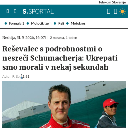
Telekom Slovenije
Formula 1
Motociklizem
Reli
Motokros
Nedelja, 31. 5. 2026, 16.07
2 meseca, 1 teden
Reševalec s podrobnostmi o
nesreči Schumacherja: Ukrepati
smo morali v nekaj sekundah
Avtor:
R. Sp.
1,61