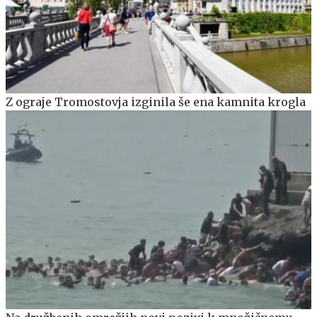
Z ograje Tromostovja izginila še ena kamnita krogla