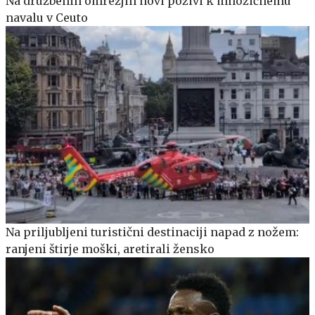
Na družbenih omrežjih novi pozivi k množičnemu
navalu v Ceuto
Na priljubljeni turistični destinaciji napad z nožem:
ranjeni štirje moški, aretirali žensko