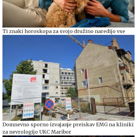
Ti znaki horoskopa za svojo družino naredijo vse
Domnevno sporno izvajanje preiskav EMG na kliniki
za nevrologijo UKC Maribor