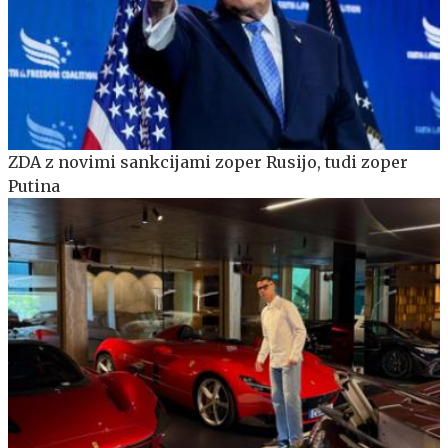
ZDA z novimi sankcijami zoper Rusijo, tudi zoper
Putina