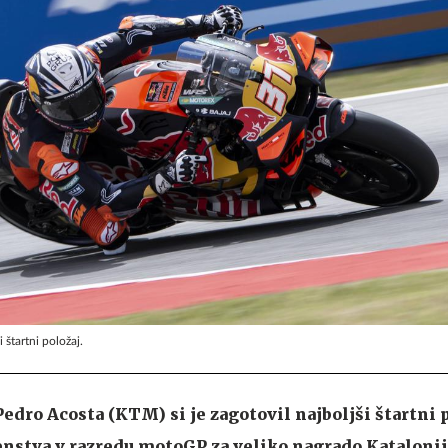
 štartni položaj.
edro Acosta (KTM) si je zagotovil najboljši štartni 
nstva v razredu motoGP za veliko nagrado Katalonij