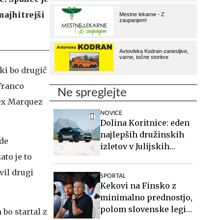
najhitrejši
ki bo drugič
 Franco
Ne spreglejte
lex Marquez
NOVICE
Dolina Koritnice: eden
najlepših družinskih
ede
izletov v Julijskih
ato je to
Alpah
vil drugi
SPORTAL
Kekovi na Finsko z
minimalno prednostjo,
polom slovenske legije
 bo startal z