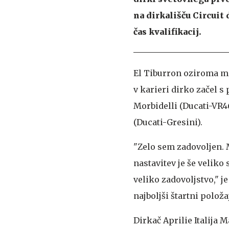
na dirkališču Circuit
čas kvalifikacij.
El Tiburron oziroma mo
v karieri dirko začel s 
Morbidelli (Ducati-VR4
(Ducati-Gresini).
"Zelo sem zadovoljen. M
nastavitev je še veliko 
veliko zadovoljstvo," j
najboljši štartni položa
Dirkač Aprilie Italija M