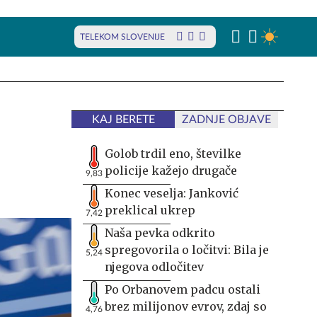
TELEKOM SLOVENIJE
KAJ BERETE
ZADNJE OBJAVE
Golob trdil eno, številke
policije kažejo drugače
9,83
Konec veselja: Janković
preklical ukrep
7,42
Naša pevka odkrito
spregovorila o ločitvi: Bila je
5,24
njegova odločitev
Po Orbanovem padcu ostali
brez milijonov evrov, zdaj so
4,76